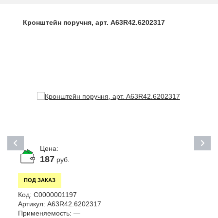
Кронштейн поручня, арт. A63R42.6202317
Цена:
187
руб.
ПОД ЗАКАЗ
К
Код:
С0000001197
А
Артикул:
A63R42.6202317
П
Применяемость:
—