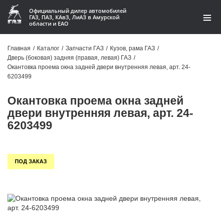
Официальный дилер автомобилей
ГАЗ, ПАЗ, КАвЗ, ЛиАЗ в Амурской
области и ЕАО
Каталог
Главная
/
Каталог
/
Запчасти ГАЗ
/
Кузов, рама ГАЗ
/
Дверь (боковая) задняя (правая, левая) ГАЗ
/
Акции
Окантовка проема окна задней двери внутренняя левая, арт. 24-
6203499
О компании
Окантовка проема окна задней
Контакты
двери внутренняя левая, арт. 24-
6203499
Доставка
Гарантии
ПОД ЗАКАЗ
Статьи
Автомобили