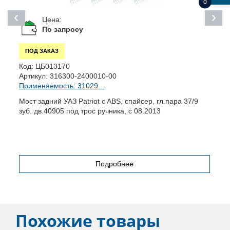
0
Цена:
По запросу
ПОД ЗАКАЗ
К
Код:
ЦБ013170
А
Артикул:
316300-2400010-00
П
Применяемость: 31029...
М
Мост задний УАЗ Patriot c ABS, спайсер, гл.пара 37/9
зуб. дв.40905 под трос ручника, с 08.2013
Подробнее
Похожие товары