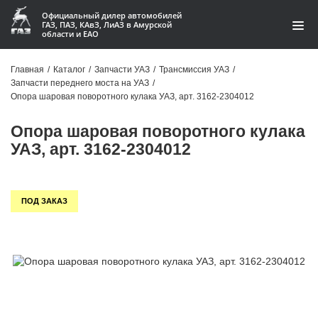
Официальный дилер автомобилей
ГАЗ, ПАЗ, КАвЗ, ЛиАЗ в Амурской
области и ЕАО
Каталог
Главная
/
Каталог
/
Запчасти УАЗ
/
Трансмиссия УАЗ
/
Запчасти переднего моста на УАЗ
/
Акции
Опора шаровая поворотного кулака УАЗ, арт. 3162-2304012
О компании
Опора шаровая поворотного кулака
УАЗ, арт. 3162-2304012
Контакты
Доставка
ПОД ЗАКАЗ
Гарантии
Статьи
Автомобили