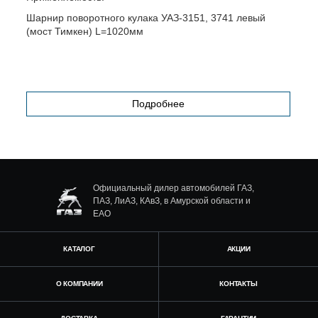
Шарнир поворотного кулака УАЗ-3151, 3741 левый
Ш
(мост Тимкен) L=1020мм
Подробнее
Официальный дилер автомобилей ГАЗ,
ПАЗ, ЛиАЗ, КАвЗ, в Амурской области и
ЕАО
КАТАЛОГ
АКЦИИ
О КОМПАНИИ
КОНТАКТЫ