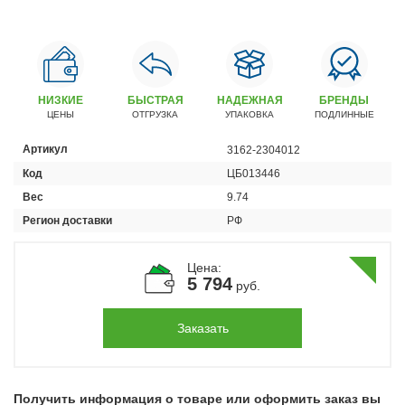
Автомобили
+7 (4162) 22-95-09
Запчасти
+7 (4162) 22-95-79
НИЗКИЕ
БЫСТРАЯ
НАДЕЖНАЯ
БРЕНДЫ
ЦЕНЫ
ОТГРУЗКА
УПАКОВКА
ПОДЛИННЫЕ
Сервисный центр
+7 (4162) 22–95–69
Артикул
3162-2304012
Код
ЦБ013446
График работы: ПН-ПТ с 8.30 до 18.00 (+6 по МСК)
Вес
9.74
График работы сервис: ПН-СБ с 8.30 до 20.00
Регион доставки
РФ
Цена:
5 794
руб.
Заказать
Получить информация о товаре или оформить заказ вы