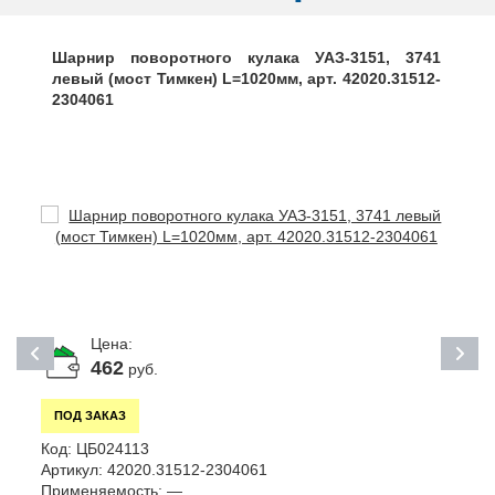
Шарнир поворотного кулака УАЗ-3151, 3741
левый (мост Тимкен) L=1020мм, арт. 42020.31512-
2304061
Цена:
462
руб.
ПОД ЗАКАЗ
Код:
ЦБ024113
К
Артикул:
42020.31512-2304061
А
Применяемость:
—
П