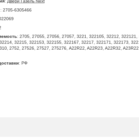
ия
:
Двери Газель Next
л
:
2705-6305466
022069
2
яемость
:
2705, 27055, 27056, 27057, 3221, 322105, 32212, 322121,
32214, 32215, 322153, 322155, 322167, 32217, 322171, 322173, 322
310, 2752, 27526, 27527, 275276, A22R22, A22R23, A22R32, A23R2
доставки
:
РФ