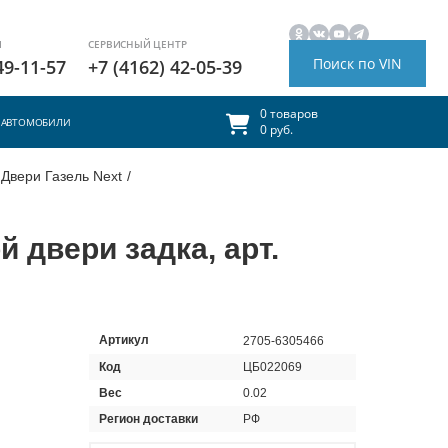
И
СЕРВИСНЫЙ ЦЕНТР
Поиск по VIN
49-11-57
+7 (4162) 42-05-39
0 товаров
АВТОМОБИЛИ
0 руб.
Двери Газель Next
/
 двери задка, арт.
Артикул
2705-6305466
Код
ЦБ022069
Вес
0.02
Регион доставки
РФ