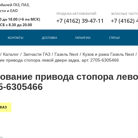
илей ГАЗ, ПАЗ,
сти и ЕАО
ПРОДАЖА АВТОМОБИЛЕЙ
ЗАПАСНЫЕ ЧАСТ
 до 18.00 (+6 по МСК)
+7 (4162) 39-47-11
+7 (4162) 
Б с 8.30 до 20.00
КОНТАКТЫ
ДОСТАВКА
ГАРАНТИИ
СТАТЬИ
/
Каталог
/
Запчасти ГАЗ
/
Газель Next
/
Кузов и рама Газель Next
/
е привода стопора левой двери задка, арт. 2705-6305466
ование привода стопора левой
5-6305466
КАЗ