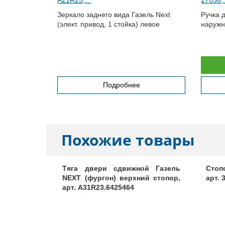
Зеркало заднего вида Газель Next
Ручка 
(элект. привод, 1 стойка) левое
наружн
н Next
Подробнее
Похожие товары
зель NEXT
Тяга двери сдвижной Газель
Стоп
учки, арт.
NEXT (фургон) верхний стопор,
арт. 
арт. A31R23.6425464