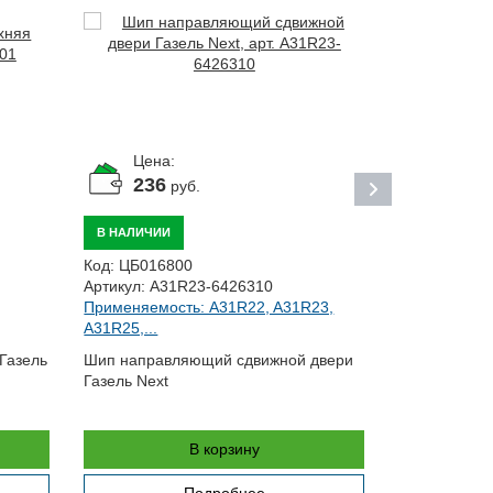
Цена:
Цена:
236
По за
руб.
ПОД ЗАКАЗ
В НАЛИЧИИ
Код:
ЦБ0263
Код:
ЦБ016800
Артикул:
330
Артикул:
A31R23-6426310
Применяемос
Применяемость: A31R22, A31R23,
27056,...
A31R25,...
Пластина дл
Газель
Шип направляющий сдвижной двери
Газель Next
В корзину
Подробнее