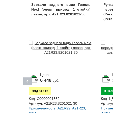
ГАЗон Next
Зеркало заднего вида Газель
Ручк
ое), арт.
Next (элект. привод, 1 стойка)
пер
левое, арт. A21R23.8201021-30
(Рег
(Рега
Цена:
6 448
руб.
ПОД ЗАКАЗ
В НА
Код:
С0000001569
Код:
Ц
Артикул:
A21R23.8201021-30
Артику
2
Применяемость: A21R22, A21R23,
Примен
 A21R23,
A21R25,...
27056,.