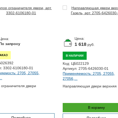
Цена:
Цена:
1 618
По запросу
руб.
ЗАКАЗ
В НАЛИЧИИ
Б026392
Код:
ЦБ022129
л:
3302-6106180-01
Артикул:
2705-6426030-01
яемость: 2705, 27055,
Применяемость: 2705, 27055,
..
27056,...
 ограничителя двери
Направляющая двери верхняя 
В корзину
Подробнее
Подробнее