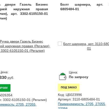
а двери Газель Бизнес
Болт шарнира, арт. 3
едней наружная правая
6805484-01
алия), арт. 3302-6105150-01
лия)
Цена:
Цена:
330
По запросу
руб.
ПОД ЗАКАЗ
ЛИЧИИ
Код:
ЦБ023996
Б026354
Артикул:
3110-6805484-01
л:
3302-6105150-01 (Регалия)
Применяемость: 2705, 27055,
яемость: 2705, 27055,
27056,...
..