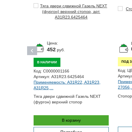
Цена:
452
руб.
ПОД 
В НАЛИЧИИ
Код:
Ц
Код:
С0000001166
Артику
Артикул:
A31R23.6425464
Примен
Применяемость: A31R22, A31R23,
 A31R23,
27056,.
A31R25,...
Стопор
Тяга двери сдвижной Газель NEXT
 NEXT
(фургон) верхний стопор
В корзину
Подробнее