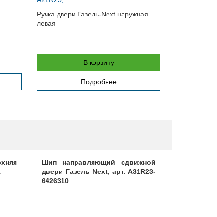
Тяга выключ
Ручка двери Газель-Next наружная
промежуточн
левая
В корзину
Подробнее
хняя
Шип направляющий сдвижной
Пластина
1
двери Газель Next, арт. A31R23-
арт. 3302-
6426310