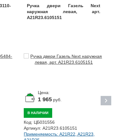
110-
Ручка двери Газель Next
Тяга в
наружная левая, арт.
промежут
A21R23.6105151
3302-6105
Цена:
Цена:
1 965
По за
руб.
ПОД ЗАКАЗ
В НАЛИЧИИ
Код:
ЦБ0263
Код:
ЦБ031556
Артикул:
330
Артикул:
A21R23.6105151
Применяемос
Применяемость: A21R22, A21R23,
27056,...
A21R25,...