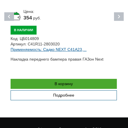
Цена:
354
руб.
В НАЛИЧИИ
Код:
ЦБ014809
К
Артикул:
C41R11-2803020
А
Применяемость: Садко NEXT C41A23,...
П
Накладка переднего бампера правая ГАЗон Next
Н
(
В корзину
Подробнее