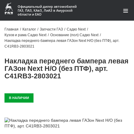
Официальный дилер автомобилей
ГАЗ, ПАЗ, КАвЗ, ЛиАЗ в Амурской
области и ЕАО
Каталог
Главная
/
Каталог
/
Запчасти ГАЗ
/
Садко Next
/
Кузов и рама Садко Next
/
Основание (пол) Садко Next
/
Акции
Накладка переднего бампера левая ГАЗон Next Н/О (без ПТФ), арт.
C41RB3-2803021
О компании
Накладка переднего бампера левая
Контакты
ГАЗон Next Н/О (без ПТФ), арт.
C41RB3-2803021
Доставка
Гарантии
В НАЛИЧИИ
Статьи
Автомобили