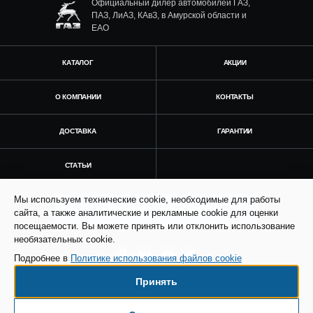
Официальный дилер автомобилей ГАЗ,
ПАЗ, ЛиАЗ, КАвЗ, в Амурской области и
ЕАО
КАТАЛОГ
АКЦИИ
О КОМПАНИИ
КОНТАКТЫ
ДОСТАВКА
ГАРАНТИИ
СТАТЬИ
Мы используем технические cookie, необходимые для работы
Получить консультацию
сайта, а также аналитические и рекламные cookie для оценки
посещаемости. Вы можете принять или отклонить использование
необязательных cookie.
Подробнее в
Политике использования файлов cookie
Принять
© Все права защищены. Информация сайта
защищена законом об авторских правах.