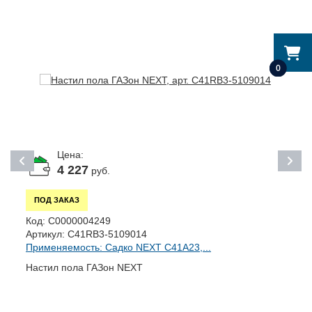
0
Цена:
4 227
руб.
ПОД ЗАКАЗ
К
Код:
С0000004249
А
Артикул:
C41RB3-5109014
П
Применяемость: Садко NEXT C41A23,...
К
Настил пола ГАЗон NEXT