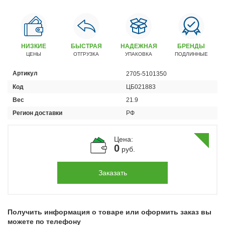
Автомобили
+7 (4162) 22-95-09
Запчасти
НИЗКИЕ
БЫСТРАЯ
НАДЕЖНАЯ
БРЕНДЫ
+7 (4162) 22-95-79
ЦЕНЫ
ОТГРУЗКА
УПАКОВКА
ПОДЛИННЫЕ
Сервисный центр
Артикул
2705-5101350
+7 (4162) 22–95–69
Код
ЦБ021883
Вес
21.9
График работы: ПН-ПТ с 8.30 до 18.00 (+6 по МСК)
Регион доставки
РФ
График работы сервис: ПН-СБ с 8.30 до 20.00
Цена:
0
руб.
Заказать
Получить информация о товаре или оформить заказ вы
можете по телефону