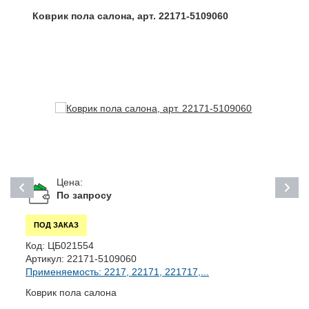
Коврик пола салона, арт. 22171-5109060
Цена:
По запросу
ПОД ЗАКАЗ
Код:
ЦБ021554
К
Артикул:
22171-5109060
А
Применяемость: 2217, 22171, 221717,...
П
Коврик пола салона
Р