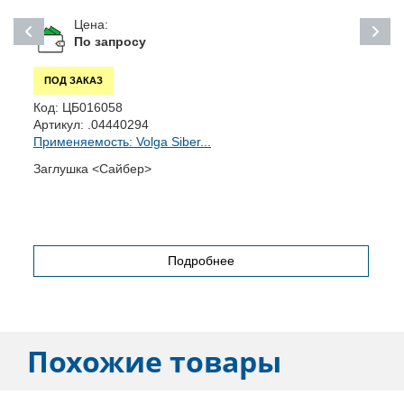
Цена:
По запросу
ПОД ЗАКАЗ
Код:
ЦБ016058
К
Артикул:
.04440294
А
Применяемость: Volga Siber...
П
Заглушка <Сайбер>
Н
Подробнее
Похожие товары