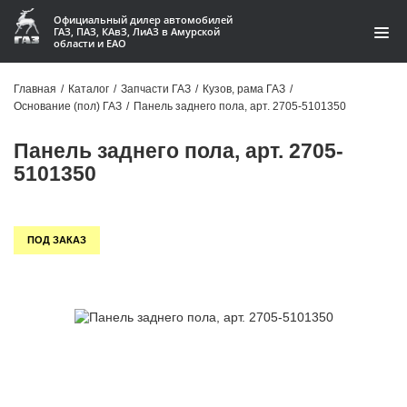
Официальный дилер автомобилей
ГАЗ, ПАЗ, КАвЗ, ЛиАЗ в Амурской
области и ЕАО
Каталог
Главная
/
Каталог
/
Запчасти ГАЗ
/
Кузов, рама ГАЗ
/
Основание (пол) ГАЗ
/
Панель заднего пола, арт. 2705-5101350
Акции
Панель заднего пола, арт. 2705-
О компании
5101350
Контакты
ПОД ЗАКАЗ
Доставка
Гарантии
Статьи
Автомобили