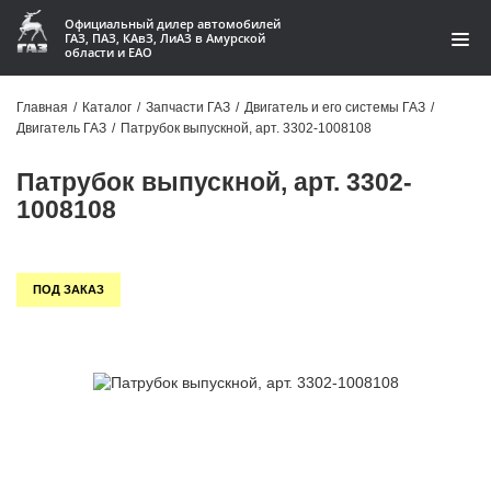
Официальный дилер автомобилей
ГАЗ, ПАЗ, КАвЗ, ЛиАЗ в Амурской
области и ЕАО
Каталог
Главная
/
Каталог
/
Запчасти ГАЗ
/
Двигатель и его системы ГАЗ
/
Двигатель ГАЗ
/
Патрубок выпускной, арт. 3302-1008108
Акции
Патрубок выпускной, арт. 3302-
О компании
1008108
Контакты
ПОД ЗАКАЗ
Доставка
Гарантии
Статьи
Автомобили