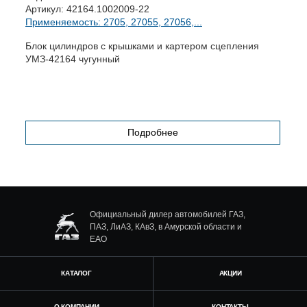
Артикул:
42164.1002009-22
А
Применяемость: 2705, 27055, 27056,...
П
Блок цилиндров с крышками и картером сцепления
К
УМЗ-42164 чугунный
Подробнее
Официальный дилер автомобилей ГАЗ,
ПАЗ, ЛиАЗ, КАвЗ, в Амурской области и
ЕАО
КАТАЛОГ
АКЦИИ
О КОМПАНИИ
КОНТАКТЫ