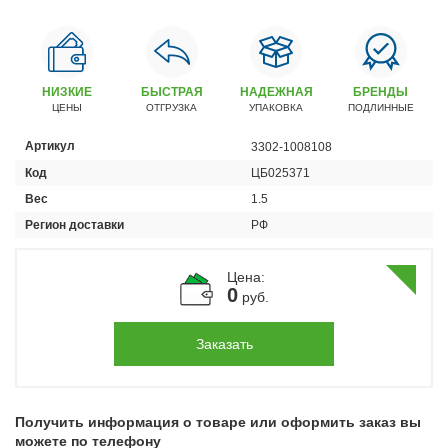
Автомобили
+7 (4162) 22-95-09
Запчасти
НИЗКИЕ
БЫСТРАЯ
НАДЕЖНАЯ
БРЕНДЫ
+7 (4162) 22-95-79
ЦЕНЫ
ОТГРУЗКА
УПАКОВКА
ПОДЛИННЫЕ
Сервисный центр
Артикул
3302-1008108
+7 (4162) 22–95–69
Код
ЦБ025371
Вес
1.5
График работы: ПН-ПТ с 8.30 до 18.00 (+6 по МСК)
Регион доставки
РФ
График работы сервис: ПН-СБ с 8.30 до 20.00
Цена:
0
руб.
Заказать
Получить информация о товаре или оформить заказ вы
можете по телефону