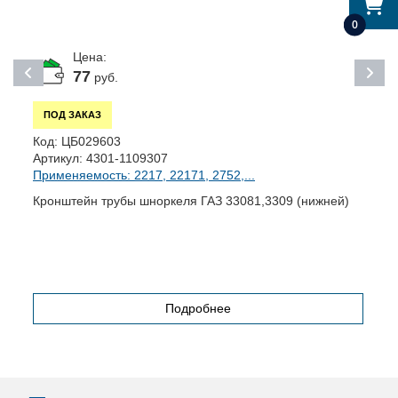
0
Цена:
77
руб.
ПОД ЗАКАЗ
К
Код:
ЦБ029603
А
Артикул:
4301-1109307
П
Применяемость: 2217, 22171, 2752,...
К
Кронштейн трубы шноркеля ГАЗ 33081,3309 (нижней)
Подробнее