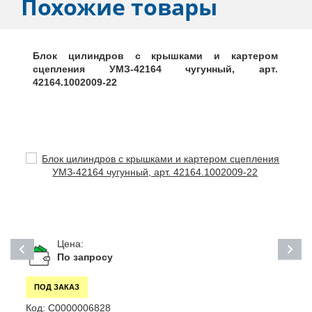
Похожие товары
Блок цилиндров с крышками и картером
сцепления УМЗ-42164 чугунный, арт.
42164.1002009-22
Цена:
По запросу
ПОД ЗАКАЗ
Код:
С0000006828
К