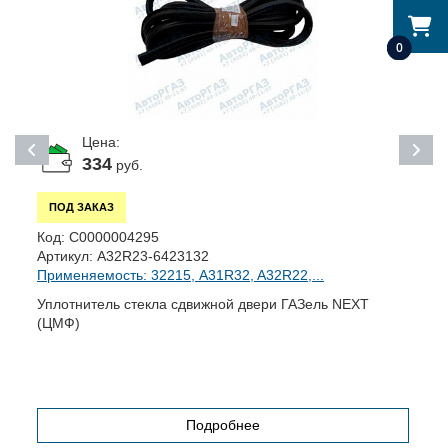
0
Цена:
334
руб.
ПОД ЗАКАЗ
Код:
С0000004295
К
Артикул:
A32R23-6423132
А
Применяемость: 32215, A31R32, A32R22,...
П
Уплотнитель стекла сдвижной двери ГАЗель NEXT
Ш
(ЦМФ)
(
Подробнее