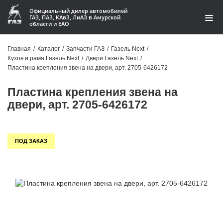
Официальный дилер автомобилей
ГАЗ, ПАЗ, КАвЗ, ЛиАЗ в Амурской
области и ЕАО
Каталог
Главная
/
Каталог
/
Запчасти ГАЗ
/
Газель Next
/
Кузов и рама Газель Next
/
Двери Газель Next
/
Акции
Пластина крепления звена на двери, арт. 2705-6426172
О компании
Пластина крепления звена на
двери, арт. 2705-6426172
Контакты
Доставка
ПОД ЗАКАЗ
Гарантии
Статьи
Автомобили