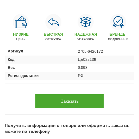
Автомобили
+7 (4162) 22-95-09
Запчасти
+7 (4162) 22-95-79
НИЗКИЕ
БЫСТРАЯ
НАДЕЖНАЯ
БРЕНДЫ
ЦЕНЫ
ОТГРУЗКА
УПАКОВКА
ПОДЛИННЫЕ
Сервисный центр
+7 (4162) 22–95–69
Артикул
2705-6426172
Код
ЦБ022139
График работы: ПН-ПТ с 8.30 до 18.00 (+6 по МСК)
Вес
0.093
График работы сервис: ПН-СБ с 8.30 до 20.00
Регион доставки
РФ
Заказать
Получить информация о товаре или оформить заказ вы
можете по телефону