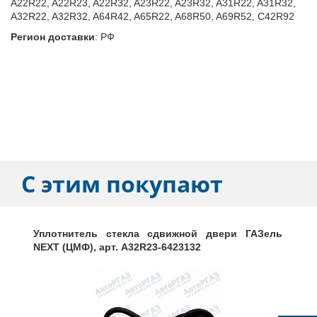
A22R22, A22R23, A22R32, A23R22, A23R32, A31R22, A31R32,
A32R22, A32R32, A64R42, A65R22, A68R50, A69R52, C42R92
Регион доставки
:
РФ
С этим покупают
Уплотнитель стекла сдвижной двери ГАЗель
NEXT (ЦМФ), арт. A32R23-6423132