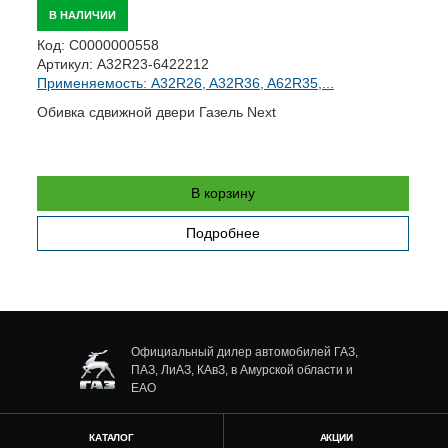
В НАЛИЧИИ
Код:
С0000000558
К
Артикул:
A32R23-6422212
А
Применяемость: A32R26, A32R36, A62R35,...
П
я
Обивка сдвижной двери Газель Next
Д
В корзину
Подробнее
Официальный дилер автомобилей ГАЗ,
ПАЗ, ЛиАЗ, КАвЗ, в Амурской области и
ЕАО
КАТАЛОГ
АКЦИИ