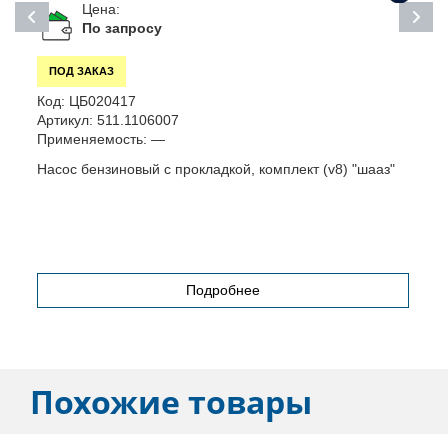
Цена:
По запросу
ПОД ЗАКАЗ
Код:
ЦБ020417
К
Артикул:
511.1106007
П
Применяемость:
—
Насос бензиновый с прокладкой, комплект (v8) "шааз"
П
Подробнее
Похожие товары