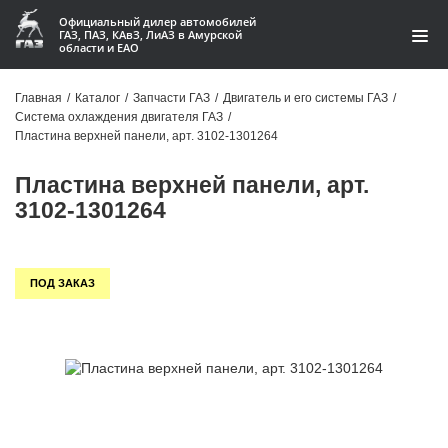
Официальный дилер автомобилей
ГАЗ, ПАЗ, КАвЗ, ЛиАЗ в Амурской
области и ЕАО
Каталог
Главная
/
Каталог
/
Запчасти ГАЗ
/
Двигатель и его системы ГАЗ
/
Система охлаждения двигателя ГАЗ
/
Акции
Пластина верхней панели, арт. 3102-1301264
О компании
Пластина верхней панели, арт.
3102-1301264
Контакты
Доставка
ПОД ЗАКАЗ
Гарантии
Статьи
Автомобили