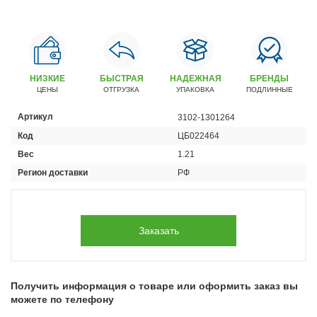
Автомобили
+7 (4162) 22-95-09
Запчасти
+7 (4162) 22-95-79
НИЗКИЕ
БЫСТРАЯ
НАДЕЖНАЯ
БРЕНДЫ
ЦЕНЫ
ОТГРУЗКА
УПАКОВКА
ПОДЛИННЫЕ
Сервисный центр
+7 (4162) 22–95–69
Артикул
3102-1301264
Код
ЦБ022464
График работы: ПН-ПТ с 8.30 до 18.00 (+6 по МСК)
Вес
1.21
График работы сервис: ПН-СБ с 8.30 до 20.00
Регион доставки
РФ
Заказать
Получить информация о товаре или оформить заказ вы
можете по телефону