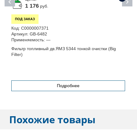
1 176
руб.
ПОД ЗАКАЗ
Код:
С0000007371
К
Артикул:
GB-6482
А
Применяемость:
—
П
Фильтр топливный дв.ЯМЗ 5344 тонкой очистки (Big
Р
Filter)
(
Подробнее
Похожие товары