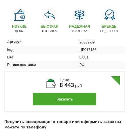
Автомобили
+7 (4162) 22-95-09
Запчасти
НИЗКИЕ
БЫСТРАЯ
НАДЕЖНАЯ
БРЕНДЫ
+7 (4162) 22-95-79
ЦЕНЫ
ОТГРУЗКА
УПАКОВКА
ПОДЛИННЫЕ
Сервисный центр
Артикул
20009-09
+7 (4162) 22–95–69
Код
ЦБ017156
Вес
0.001
График работы: ПН-ПТ с 8.30 до 18.00 (+6 по МСК)
Регион доставки
РФ
График работы сервис: ПН-СБ с 8.30 до 20.00
Цена:
8 443
руб.
Заказать
Получить информация о товаре или оформить заказ вы
можете по телефону