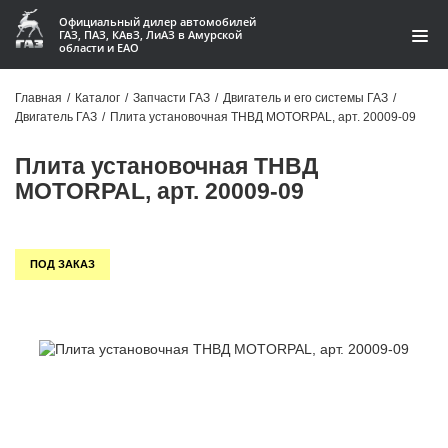
Официальный дилер автомобилей
ГАЗ, ПАЗ, КАвЗ, ЛиАЗ в Амурской
области и ЕАО
Каталог
Главная
/
Каталог
/
Запчасти ГАЗ
/
Двигатель и его системы ГАЗ
/
Двигатель ГАЗ
/
Плита установочная ТНВД MOTORPAL, арт. 20009-09
Акции
Плита установочная ТНВД
О компании
MOTORPAL, арт. 20009-09
Контакты
ПОД ЗАКАЗ
Доставка
Гарантии
Статьи
Автомобили