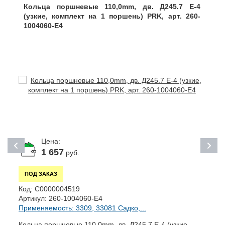
Кольца поршневые 110,0mm, дв. Д245.7 E-4
(узкие, комплект на 1 поршень) PRK, арт. 260-
1004060-E4
Цена:
1 657
руб.
ПОД ЗАКАЗ
К
Код:
С0000004519
А
Артикул:
260-1004060-E4
П
Применяемость: 3309, 33081 Садко,...
К
Кольца поршневые 110,0mm, дв. Д245.7 E-4 (узкие,