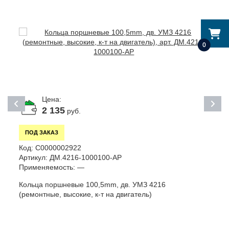
0
Цена:
2 135
руб.
ПОД ЗАКАЗ
Код:
С0000002922
К
Артикул:
ДМ.4216-1000100-АР
А
Применяемость:
—
П
Кольца поршневые 100,5mm, дв. УМЗ 4216
В
(ремонтные, высокие, к-т на двигатель)