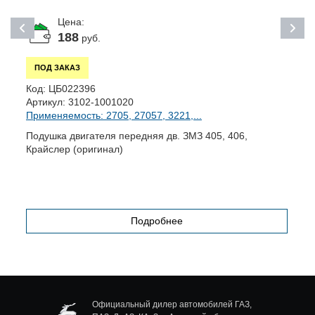
Цена:
188
руб.
ПОД ЗАКАЗ
К
Код:
ЦБ022396
А
Артикул:
3102-1001020
П
Применяемость: 2705, 27057, 3221,...
O
К
Подушка двигателя передняя дв. ЗМЗ 405, 406,
Крайслер (оригинал)
Подробнее
Официальный дилер автомобилей ГАЗ,