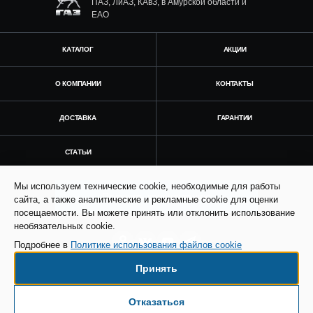
ПАЗ, ЛиАЗ, КАвЗ, в Амурской области и
ЕАО
КАТАЛОГ
АКЦИИ
О КОМПАНИИ
КОНТАКТЫ
ДОСТАВКА
ГАРАНТИИ
СТАТЬИ
Мы используем технические cookie, необходимые для работы
Получить консультацию
сайта, а также аналитические и рекламные cookie для оценки
посещаемости. Вы можете принять или отклонить использование
необязательных cookie.
Подробнее в
Политике использования файлов cookie
Принять
© Все права защищены. Информация сайта
защищена законом об авторских правах.
Отказаться