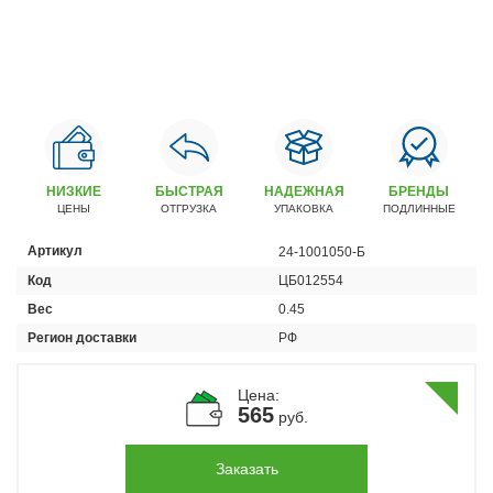
Автомобили
+7 (4162) 22-95-09
Запчасти
+7 (4162) 22-95-79
Сервисный центр
+7 (4162) 22–95–69
НИЗКИЕ
БЫСТРАЯ
НАДЕЖНАЯ
БРЕНДЫ
ЦЕНЫ
ОТГРУЗКА
УПАКОВКА
ПОДЛИННЫЕ
График работы: ПН-ПТ с 8.30 до 18.00 (+6 по МСК)
Артикул
24-1001050-Б
График работы сервис: ПН-СБ с 8.30 до 20.00
Код
ЦБ012554
Вес
0.45
Регион доставки
РФ
Цена:
565
руб.
Заказать