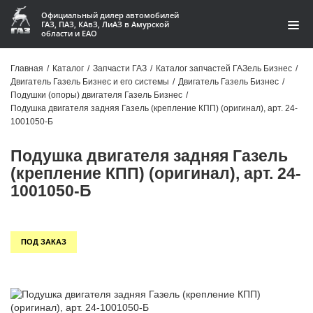
Официальный дилер автомобилей
ГАЗ, ПАЗ, КАвЗ, ЛиАЗ в Амурской
области и ЕАО
Каталог
Главная
/
Каталог
/
Запчасти ГАЗ
/
Каталог запчастей ГАЗель Бизнес
/
Двигатель Газель Бизнес и его системы
/
Двигатель Газель Бизнес
/
Акции
Подушки (опоры) двигателя Газель Бизнес
/
Подушка двигателя задняя Газель (крепление КПП) (оригинал), арт. 24-
О компании
1001050-Б
Подушка двигателя задняя Газель
Контакты
(крепление КПП) (оригинал), арт. 24-
Доставка
1001050-Б
Гарантии
ПОД ЗАКАЗ
Статьи
Автомобили