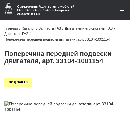
Официальный дилер автомобилей
ГАЗ, ПАЗ, КАвЗ, ЛиАЗ в Амурской
области и ЕАО
Каталог
Главная
/
Каталог
/
Запчасти ГАЗ
/
Двигатель и его системы ГАЗ
/
Двигатель ГАЗ
/
Акции
Поперечина передней подвески двигателя, арт. 33104-1001154
О компании
Поперечина передней подвески
двигателя, арт. 33104-1001154
Контакты
Доставка
ПОД ЗАКАЗ
Гарантии
Статьи
Автомобили