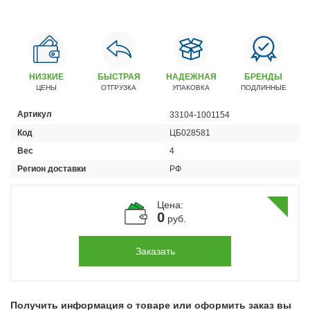
Автомобили
+7 (4162) 22-95-09
Запчасти
+7 (4162) 22-95-79
НИЗКИЕ
БЫСТРАЯ
НАДЕЖНАЯ
БРЕНДЫ
ЦЕНЫ
ОТГРУЗКА
УПАКОВКА
ПОДЛИННЫЕ
Сервисный центр
+7 (4162) 22–95–69
Артикул
33104-1001154
Код
ЦБ028581
График работы: ПН-ПТ с 8.30 до 18.00 (+6 по МСК)
Вес
4
График работы сервис: ПН-СБ с 8.30 до 20.00
Регион доставки
РФ
Цена:
0
руб.
Заказать
Получить информация о товаре или оформить заказ вы