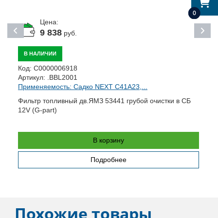
0
Цена:
9 838
руб.
В НАЛИЧИИ
К
Код:
С0000006918
А
Артикул:
.BBL2001
П
Применяемость: Садко NEXT C41A23,...
П
Фильтр топливный дв.ЯМЗ 53441 грубой очистки в СБ
12V (G-part)
В корзину
Подробнее
Похожие товары