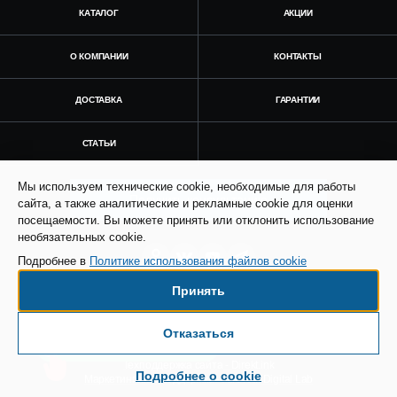
КАТАЛОГ
АКЦИИ
О КОМПАНИИ
КОНТАКТЫ
ДОСТАВКА
ГАРАНТИИ
СТАТЬИ
Мы используем технические cookie, необходимые для работы
Получить консультацию
сайта, а также аналитические и рекламные cookie для оценки
посещаемости. Вы можете принять или отклонить использование
необязательных cookie.
Подробнее в
Политике использования файлов cookie
Принять
© Все права защищены. Информация сайта
защищена законом об авторских правах.
Отказаться
Есть вопросы по доставке?
SEO продвижение сайта - Result Plus
Техподдержка сайта - Direkt.ink
Подробнее о cookie
Маркетинговая поддержка - AdCreat Digital Lab