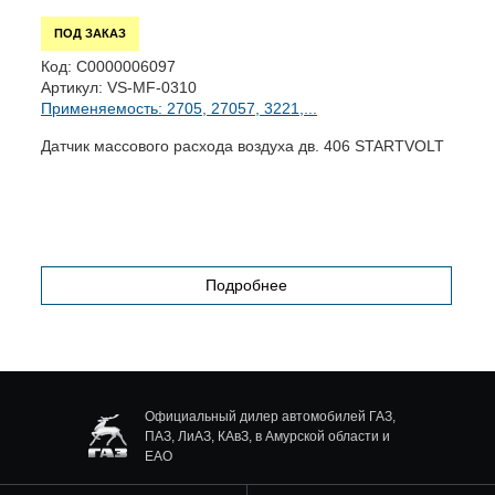
ПОД ЗАКАЗ
К
Код:
С0000006097
А
Артикул:
VS-MF-0310
П
Применяемость: 2705, 27057, 3221,...
Ч
Датчик массового расхода воздуха дв. 406 STARTVOLT
0
Подробнее
Официальный дилер автомобилей ГАЗ,
ПАЗ, ЛиАЗ, КАвЗ, в Амурской области и
ЕАО