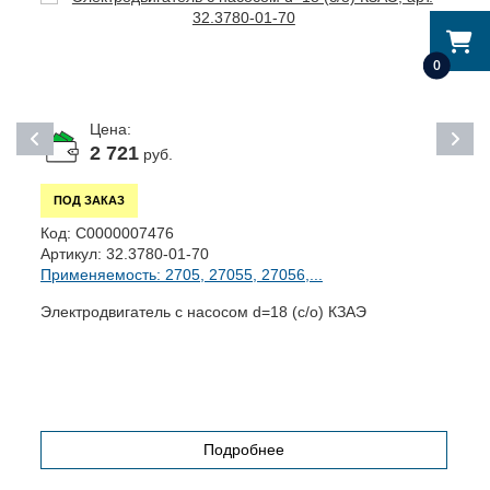
0
Цена:
2 721
руб.
ПОД ЗАКАЗ
Код:
С0000007476
К
Артикул:
32.3780-01-70
А
Применяемость: 2705, 27055, 27056,...
П
Электродвигатель с насосом d=18 (с/о) КЗАЭ
В
Б
Подробнее