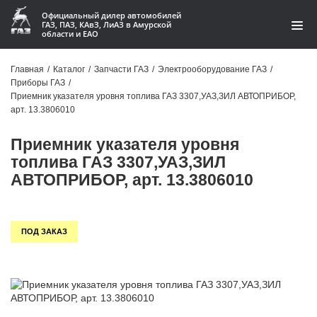
Официальный дилер автомобилей
ГАЗ, ПАЗ, КАвЗ, ЛиАЗ в Амурской
области и ЕАО
Каталог
Главная
/
Каталог
/
Запчасти ГАЗ
/
Электрооборудование ГАЗ
/
Приборы ГАЗ
/
Акции
Приемник указателя уровня топлива ГАЗ 3307,УАЗ,ЗИЛ АВТОПРИБОР,
арт. 13.3806010
О компании
Приемник указателя уровня
Контакты
топлива ГАЗ 3307,УАЗ,ЗИЛ
АВТОПРИБОР, арт. 13.3806010
Доставка
Гарантии
ПОД ЗАКАЗ
Статьи
Автомобили