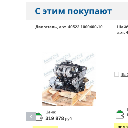
С этим покупают
 дв. ЗМЗ
Двигатель, арт. 40522.1000400-10
Шайб
16 задний
арт. 
арт. 2108-
Цена:
319 878
руб.
ПОД 