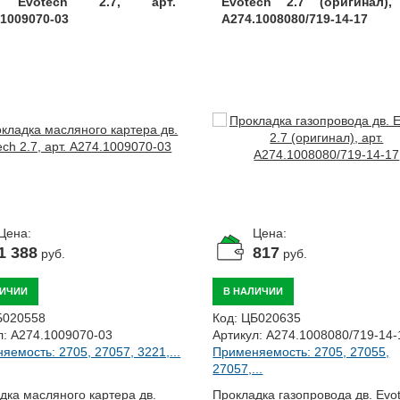
 Evotech 2.7, арт.
Evotech 2.7 (оригинал),
.1009070-03
А274.1008080/719-14-17
Цена:
Цена:
1 388
817
руб.
руб.
ЛИЧИИ
В НАЛИЧИИ
Б020558
Код:
ЦБ020635
л:
A274.1009070-03
Артикул:
А274.1008080/719-14-
яемость: 2705, 27057, 3221,...
Применяемость: 2705, 27055,
27057,...
дка масляного картера дв.
Прокладка газопровода дв. Evo