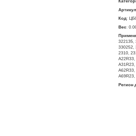
Категор
Артику
Код
:
ЦБ
Вес
:
0.0
Примен
322135, 
330252, 
2310, 23
A22R33, 
A31R23, 
A62R33, 
A69R23, 
Регион 