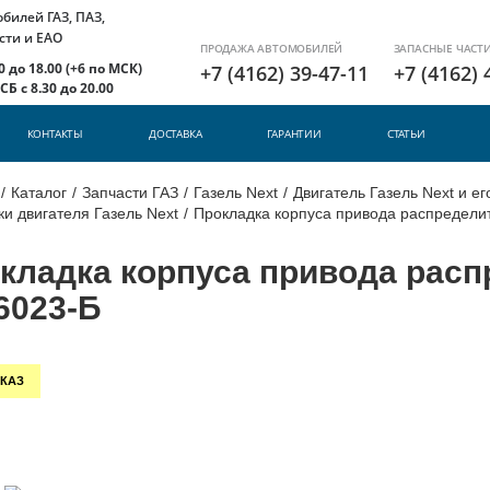
илей ГАЗ, ПАЗ,
сти и ЕАО
ПРОДАЖА АВТОМОБИЛЕЙ
ЗАПАСНЫЕ ЧАСТ
 до 18.00 (+6 по МСК)
+7 (4162) 39-47-11
+7 (4162) 
Б с 8.30 до 20.00
КОНТАКТЫ
ДОСТАВКА
ГАРАНТИИ
СТАТЬИ
/
Каталог
/
Запчасти ГАЗ
/
Газель Next
/
Двигатель Газель Next и е
и двигателя Газель Next
/
Прокладка корпуса привода распределит
кладка корпуса привода распр
6023-Б
КАЗ