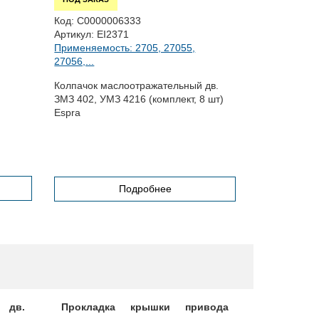
Код:
С0000006333
Код:
С00000
Артикул:
EI2371
Артикул:
MP-
Применяемость: 2705, 27055,
Применяемос
27056,...
27056,...
Колпачок маслоотражательный дв.
Шестерня ра
ЗМЗ 402, УМЗ 4216 (комплект, 8 шт)
Evotech /с о
Espra
Подробнее
 дв.
Прокладка крышки привода
Прокладк