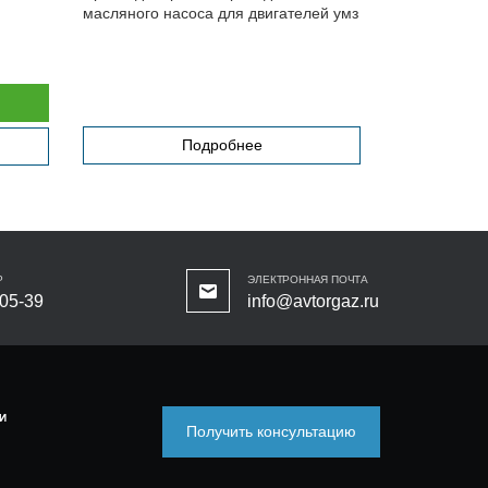
масляного насоса для двигателей умз
EVOTECH 2.
Подробнее
Р
ЭЛЕКТРОННАЯ ПОЧТА
-05-39
info@avtorgaz.ru
И
Получить консультацию