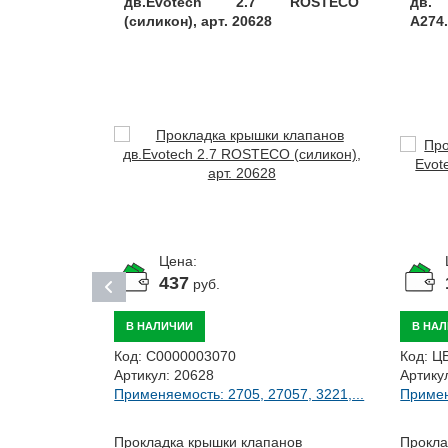
a силикон,
дв.Evotech 2.7 ROSTECO
дв.
(силикон), арт. 20628
A274
Цена:
437
руб.
В НАЛИЧИИ
В НА
Код:
С0000003070
Код:
Ц
Артикул:
20628
Артику
Применяемость: 2705, 27057, 3221,...
Примен
57, 3221,...
Прокладка крышки клапанов
Прокла