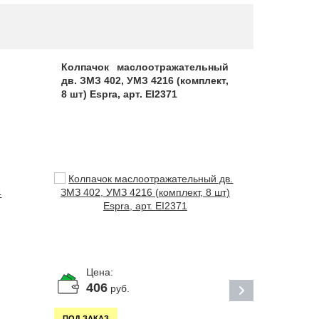
Колпачок маслоотражательный
Шестерня 
дв. ЗМЗ 402, УМЗ 4216 (комплект,
4216, Evo
8 шт) Espra, арт. EI2371
MetalPart,
Цена:
Цена:
406
1 11
руб.
ПОД ЗАКАЗ
ПОД ЗАКАЗ