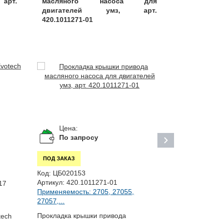
 арт.
масляного насоса для
EVOTECH 2
двигателей умз, арт.
420.1011271-01
Цена:
Цена:
95
По запросу
ру
ПОД ЗАКАЗ
В НАЛИЧИИ
Код:
ЦБ020153
Код:
С00000
Артикул:
420.1011271-01
17
Артикул:
207
Применяемость: 2705, 27055,
Применяемост
27057,...
Прокладка крышки привода
tech
Прокладка р