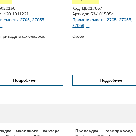
Б020150
Код:
ЦБ017857
л:
420.1011221
Артикул:
53-1015054
яемость: 2705, 27055,
Применяемость: 2705, 27055,
..
27056,...
привода маслонасоса
Скоба
Подробнее
Подробнее
ладка масляного картера
Прокладка газопровода