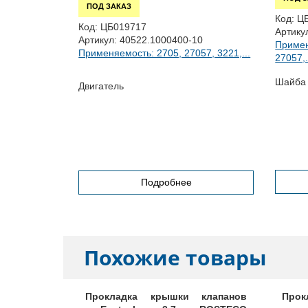
ПОД ЗАКАЗ
Код:
Ц
Код:
ЦБ019717
Артику
КВ
Артикул:
40522.1000400-10
Примен
055,
Применяемость: 2705, 27057, 3221,...
27057,.
Шайба 
Двигатель
МЗ
адний
Подробнее
Похожие товары
клапанов
Прокладка крышки клапанов
Прок