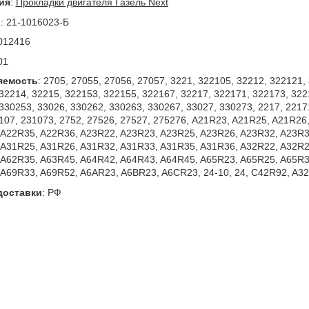
ия
:
Прокладки двигателя Газель Next
л
:
21-1016023-Б
012416
01
яемость
:
2705, 27055, 27056, 27057, 3221, 322105, 32212, 322121,
32214, 32215, 322153, 322155, 322167, 32217, 322171, 322173, 322
330253, 33026, 330262, 330263, 330267, 33027, 330273, 2217, 2217
107, 231073, 2752, 27526, 27527, 275276, A21R23, A21R25, A21R26
A22R35, A22R36, A23R22, A23R23, A23R25, A23R26, A23R32, A23R3
A31R25, A31R26, A31R32, A31R33, A31R35, A31R36, A32R22, A32R2
A62R35, A63R45, A64R42, A64R43, A64R45, A65R23, A65R25, A65R3
A69R33, A69R52, A6AR23, A6BR23, A6CR23, 24-10, 24, C42R92, A3
доставки
:
РФ