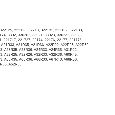
 322125, 322126, 32213, 322131, 322132, 322133,
174, 3302, 330202, 33021, 33023, 330232, 33025,
1, 221717, 221727, 22174, 22176, 22177, 221776,
, A21R33, A21R35, A21R36, A22R22, A22R23, A22R32,
3, A23R35, A23R36, A24R33, A24R35, A31R22,
3, A32R25, A32R26, A32R33, A32R36, A60R45,
3, A65R35, A65R36, A66R33, A67R43, A68R50,
2R35, A62R36