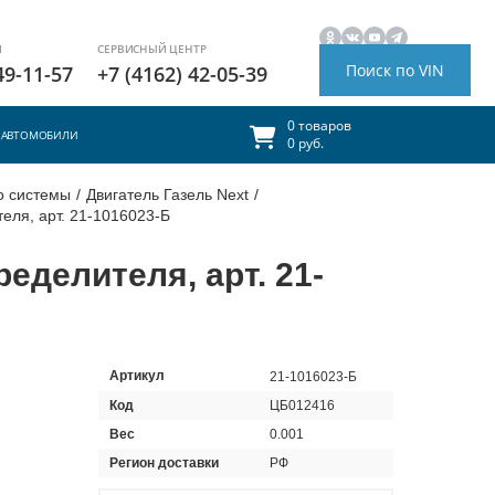
И
СЕРВИСНЫЙ ЦЕНТР
Поиск по VIN
49-11-57
+7 (4162) 42-05-39
0 товаров
АВТОМОБИЛИ
0 руб.
го системы
/
Двигатель Газель Next
/
еля, арт. 21-1016023-Б
еделителя, арт. 21-
Артикул
21-1016023-Б
Код
ЦБ012416
Вес
0.001
Регион доставки
РФ