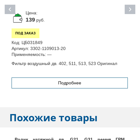
Цена:
139
руб.
ПОД ЗАКАЗ
К
Код:
ЦБ031849
А
Артикул:
3302-1109013-20
П
Применяемость:
—
К
Фильтр воздушный дв. 402, 511, 513, 523 Оригинал
Подробнее
Похожие товары
Ролик натяжной дв. G21, G31 ремня ГРМ