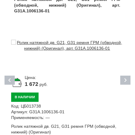
(обводной, нижний) (Оригинал), арт.
G31A.1006136-01
Цена:
1 672
руб.
В НАЛИЧИИ
Код:
ЦБ013738
К
Артикул:
G31A.1006136-01
А
Применяемость:
—
П
Ролик натяжной дв. G21, G31 ремня ГРМ (обводной,
П
нижний) (Оригинал)