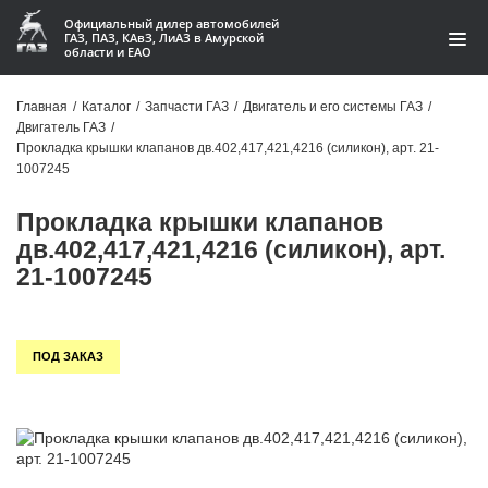
Официальный дилер автомобилей
ГАЗ, ПАЗ, КАвЗ, ЛиАЗ в Амурской
области и ЕАО
Каталог
Главная
/
Каталог
/
Запчасти ГАЗ
/
Двигатель и его системы ГАЗ
/
Двигатель ГАЗ
/
Акции
Прокладка крышки клапанов дв.402,417,421,4216 (силикон), арт. 21-
1007245
О компании
Прокладка крышки клапанов
Контакты
дв.402,417,421,4216 (силикон), арт.
21-1007245
Доставка
Гарантии
ПОД ЗАКАЗ
Статьи
Автомобили