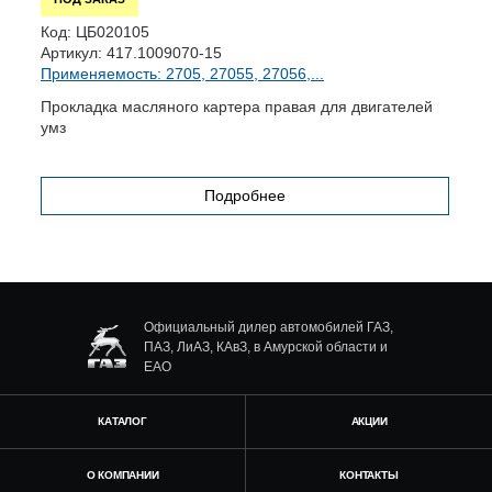
Код:
ЦБ020105
К
Артикул:
417.1009070-15
А
Применяемость: 2705, 27055, 27056,...
П
Прокладка масляного картера правая для двигателей
П
умз
Подробнее
Официальный дилер автомобилей ГАЗ,
ПАЗ, ЛиАЗ, КАвЗ, в Амурской области и
ЕАО
КАТАЛОГ
АКЦИИ
О КОМПАНИИ
КОНТАКТЫ