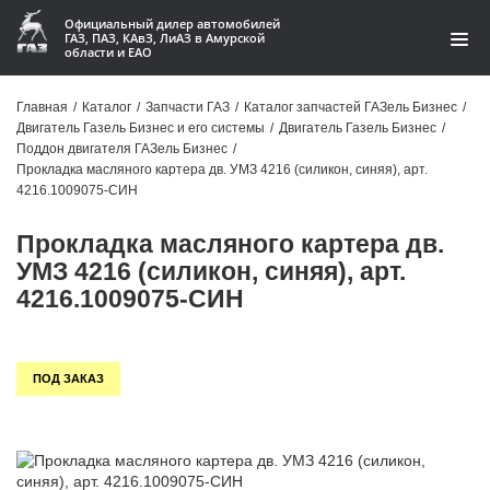
Официальный дилер автомобилей
ГАЗ, ПАЗ, КАвЗ, ЛиАЗ в Амурской
области и ЕАО
Каталог
Главная
/
Каталог
/
Запчасти ГАЗ
/
Каталог запчастей ГАЗель Бизнес
/
Двигатель Газель Бизнес и его системы
/
Двигатель Газель Бизнес
/
Акции
Поддон двигателя ГАЗель Бизнес
/
Прокладка масляного картера дв. УМЗ 4216 (силикон, синяя), арт.
О компании
4216.1009075-СИН
Прокладка масляного картера дв.
Контакты
УМЗ 4216 (силикон, синяя), арт.
Доставка
4216.1009075-СИН
Гарантии
ПОД ЗАКАЗ
Статьи
Автомобили