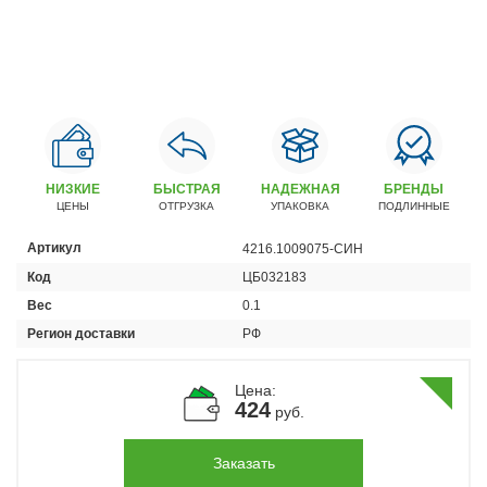
Автомобили
+7 (4162) 22-95-09
Запчасти
+7 (4162) 22-95-79
Сервисный центр
+7 (4162) 22–95–69
НИЗКИЕ
БЫСТРАЯ
НАДЕЖНАЯ
БРЕНДЫ
ЦЕНЫ
ОТГРУЗКА
УПАКОВКА
ПОДЛИННЫЕ
График работы: ПН-ПТ с 8.30 до 18.00 (+6 по МСК)
Артикул
4216.1009075-СИН
График работы сервис: ПН-СБ с 8.30 до 20.00
Код
ЦБ032183
Вес
0.1
Регион доставки
РФ
Цена:
424
руб.
Заказать