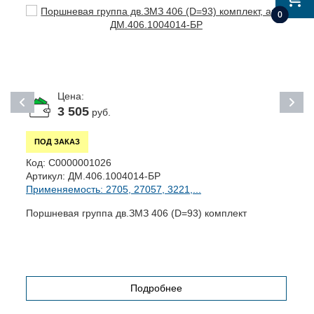
0
Цена:
3 505
руб.
ПОД ЗАКАЗ
К
Код:
С0000001026
А
Артикул:
ДМ.406.1004014-БР
П
Применяемость: 2705, 27057, 3221,...
Б
Поршневая группа дв.ЗМЗ 406 (D=93) комплект
Подробнее