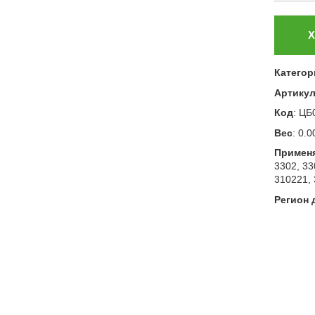
Х
Категор
Артику
Код
:
ЦБ
Вес
:
0.0
Примен
3302, 33
310221,
Регион 