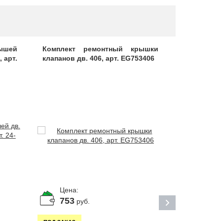
дышей
Комплект ремонтный крышки
Прокладк
, арт.
клапанов дв. 406, арт. EG753406
головки
406.10032
Цена:
Цена:
753
14
руб.
ру