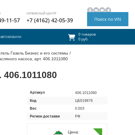
И
СЕРВИСНЫЙ ЦЕНТР
Поиск по VIN
49-11-57
+7 (4162) 42-05-39
0 товаров
АВТОМОБИЛИ
0 руб.
тель Газель Бизнес и его системы
/
сляного насоса, арт. 406.1011080
 406.1011080
Артикул
406.1011080
Код
ЦБ019876
Вес
0.003
Регион доставки
РФ
Цена: