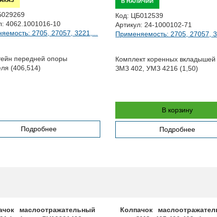
ЗАКАЗ
В НАЛИЧИИ
Б029269
Код:
ЦБ012539
л:
4062.1001016-10
Артикул:
24-1000102-71
яемость: 2705, 27057, 3221,...
Применяемость: 2705, 27057, 32
ейн передней опоры
Комплект коренных вкладышей 
еля (406,514)
ЗМЗ 402, УМЗ 4216 (1,50)
В корзину
Подробнее
Подробнее
ачок маслоотражательный
Колпачок маслоотражате