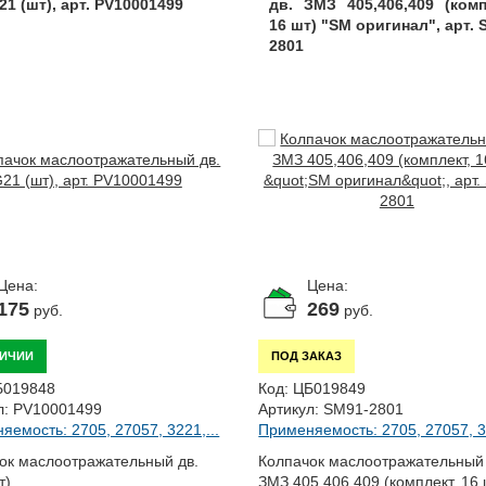
21 (шт), арт. PV10001499
дв. ЗМЗ 405,406,409 (комп
16 шт) "SM оригинал", арт. 
2801
Цена:
Цена:
175
269
руб.
руб.
ЛИЧИИ
ПОД ЗАКАЗ
Б019848
Код:
ЦБ019849
л:
PV10001499
Артикул:
SM91-2801
яемость: 2705, 27057, 3221,...
Применяемость: 2705, 27057, 32
ок маслоотражательный дв.
Колпачок маслоотражательный 
т)
ЗМЗ 405,406,409 (комплект, 16 