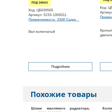
ПОД 
ПОД ЗАКАЗ
Код:
Ц
Код:
ЦБ030505
Артику
Артикул:
5233-1005011
Примен
Применяемость: 3308 Садко...
57, 3221,...
Кроншт
Вал коленчатый
двигат
дышей дв.
Подробнее
Похожие товары
рт. 33021-
Шланг масляного радиатора,
Колп