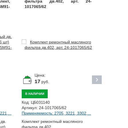
лект,
фильтра дв.402, арт. 24-
406.101200
SM91-
1017065/62
Цена:
Цена:
17
255
руб.
р
В НАЛИЧИИ
ПОД ЗАКАЗ
Код:
ЦБ031140
Код:
ЦБ0198
Артикул:
24-1017065/62
Артикул:
406
21,...
Применяемость: 2705, 3221, 3302,...
Применяемост
дв.
Комплект ремонтный масляного
Фильтр мас
шт)
фильтра дв.402