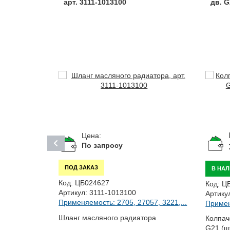
арт. 3111-1013100
дв. G
Цена:
По запросу
ПОД ЗАКАЗ
В НА
Код:
ЦБ024627
Код:
Ц
Артикул:
3111-1013100
Артику
Применяемость: 2705, 27057, 3221,...
Примен
Шланг масляного радиатора
Колпач
G21 (ш