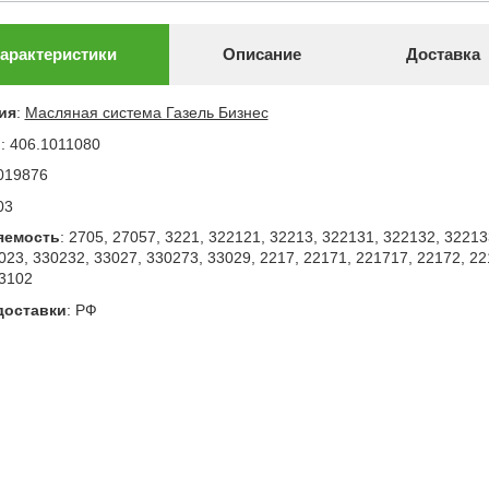
арактеристики
Описание
Доставка
ия
:
Масляная система Газель Бизнес
л
:
406.1011080
019876
03
яемость
:
2705, 27057, 3221, 322121, 32213, 322131, 322132, 32213
023, 330232, 33027, 330273, 33029, 2217, 22171, 221717, 22172, 22
 3102
доставки
:
РФ