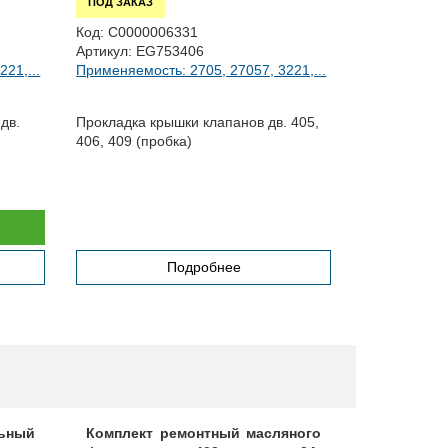
ПОД ЗАКАЗ
ПОД ЗАКАЗ
Код:
С0000006331
Код:
ЦБ0197
Артикул:
EG753406
Артикул:
406
21,...
Применяемость: 2705, 27057, 3221,...
Применяемост
дв.
Прокладка крышки клапанов дв. 405,
Прокладка п
406, 409 (пробка)
цилиндров
Подробнее
льный
Комплект ремонтный масляного
Фильтр