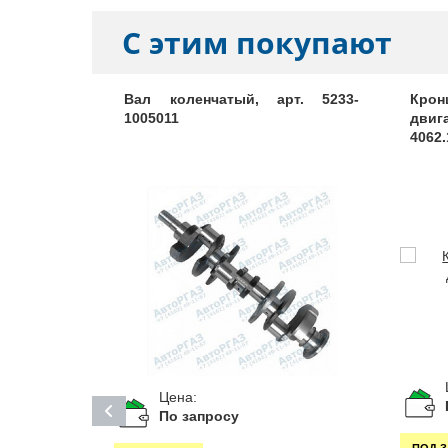
С этим покупают
вкладышей
Вал коленчатый, арт. 5233-
Кро
0,75), арт.
1005011
двиг
4062.
Цена:
По запросу