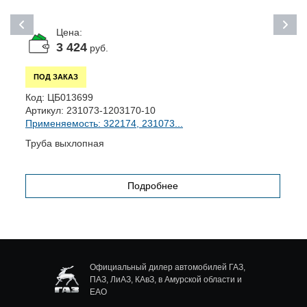
Цена:
3 424
руб.
ПОД ЗАКАЗ
К
Код:
ЦБ013699
А
Артикул:
231073-1203170-10
П
Применяемость: 322174, 231073...
Т
Труба выхлопная
Подробнее
Официальный дилер автомобилей ГАЗ,
ПАЗ, ЛиАЗ, КАвЗ, в Амурской области и
ЕАО