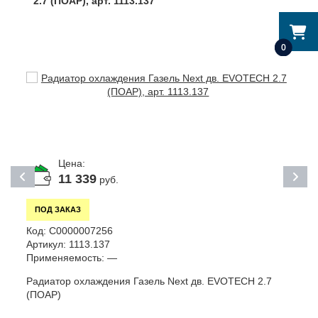
2.7 (ПОАР), арт. 1113.137
0
Цена:
11 339
руб.
ПОД ЗАКАЗ
Код:
С0000007256
К
Артикул:
1113.137
А
Применяемость:
—
П
Радиатор охлаждения Газель Next дв. EVOTECH 2.7
Д
(ПОАР)