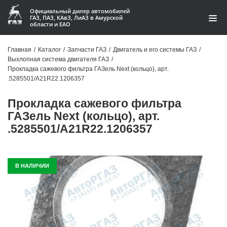
Официальный дилер автомобилей
ГАЗ, ПАЗ, КАвЗ, ЛиАЗ в Амурской
области и ЕАО
Каталог
Главная
/
Каталог
/
Запчасти ГАЗ
/
Двигатель и его системы ГАЗ
/
Выхлопная система двигателя ГАЗ
/
Акции
Прокладка сажевого фильтра ГАЗель Next (кольцо), арт.
.5285501/A21R22.1206357
О компании
Прокладка сажевого фильтра
Контакты
ГАЗель Next (кольцо), арт.
.5285501/A21R22.1206357
Доставка
Гарантии
В НАЛИЧИИ
Статьи
Автомобили