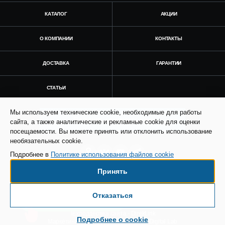
КАТАЛОГ
АКЦИИ
О КОМПАНИИ
КОНТАКТЫ
ДОСТАВКА
ГАРАНТИИ
СТАТЬИ
Мы используем технические cookie, необходимые для работы
Получить консультацию
сайта, а также аналитические и рекламные cookie для оценки
посещаемости. Вы можете принять или отклонить использование
необязательных cookie.
Подробнее в
Политике использования файлов cookie
Принять
© Все права защищены. Информация сайта
защищена законом об авторских правах.
Отказаться
Есть вопросы по доставке?
SEO продвижение сайта - Result Plus
Техподдержка сайта - Direkt.ink
Подробнее о cookie
Маркетинговая поддержка - AdCreat Digital Lab