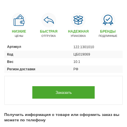
Автомобили
+7 (4162) 22-95-09
Запчасти
+7 (4162) 22-95-79
НИЗКИЕ
БЫСТРАЯ
НАДЕЖНАЯ
БРЕНДЫ
ЦЕНЫ
ОТГРУЗКА
УПАКОВКА
ПОДЛИННЫЕ
Сервисный центр
+7 (4162) 22–95–69
Артикул
122.1301010
Код
ЦБ019069
График работы: ПН-ПТ с 8.30 до 18.00 (+6 по МСК)
Вес
10.1
График работы сервис: ПН-СБ с 8.30 до 20.00
Регион доставки
РФ
Заказать
Получить информация о товаре или оформить заказ вы
можете по телефону