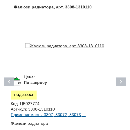
Жалюзи радиатора, арт. 3308-1310110
Цена:
По запросу
ПОД ЗАКАЗ
Код:
ЦБ027774
К
Артикул:
3308-1310110
А
Применяемость: 3307, 33072, 33073,...
П
Жалюзи радиатора
К