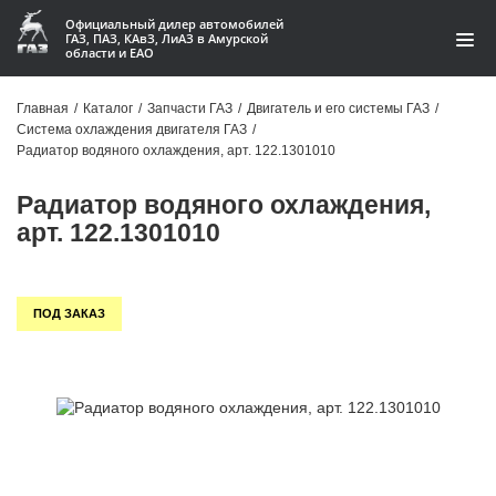
Официальный дилер автомобилей
ГАЗ, ПАЗ, КАвЗ, ЛиАЗ в Амурской
области и ЕАО
Каталог
Главная
/
Каталог
/
Запчасти ГАЗ
/
Двигатель и его системы ГАЗ
/
Система охлаждения двигателя ГАЗ
/
Акции
Радиатор водяного охлаждения, арт. 122.1301010
О компании
Радиатор водяного охлаждения,
арт. 122.1301010
Контакты
Доставка
ПОД ЗАКАЗ
Гарантии
Статьи
Автомобили