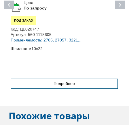
Цена:
По запросу
ПОД ЗАКАЗ
Код:
ЦБ020747
К
Артикул:
560.1118605
А
Применяемость: 2705, 27057, 3221,...
П
Шпилька м10х22
К
(
Подробнее
Похожие товары