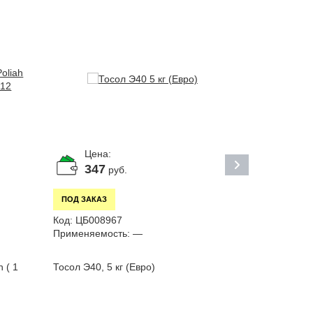
Цена:
Цена:
347
9 46
руб.
ПОД ЗАКАЗ
ПОД ЗАКАЗ
Код:
ЦБ008967
Код:
С00000
Применяемость:
—
Артикул:
082
Применяемо
 ( 1
Тосол Э40, 5 кг (Евро)
Масло тран
DPSF-II 4л.