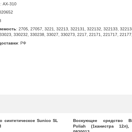
л
:
AX-310
020652
8
яемость
:
2705, 27057, 3221, 32213, 322131, 322132, 322133, 32213
33023, 330232, 330238, 33027, 330273, 2217, 22171, 221717, 22177,
доставки
:
РФ
о синтетическое Sunico SL
Воскующее средство B
Л
Poliah (1канистра 12л),
0920012