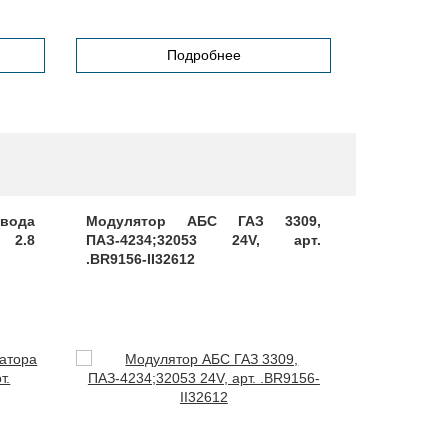
Подробнее
ода
Модулятор АБС ГАЗ 3309,
Шайба пр
 2.8
ПАЗ-4234;32053 24V, арт.
КАВЗ М10
.BR9156-II32612