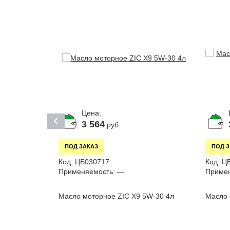
Цена:
3 564
руб.
ПОД ЗАКАЗ
ПОД 
Код:
ЦБ030717
Код:
Ц
Применяемость:
—
Примен
Масло моторное ZIC X9 5W-30 4л
Масло 
Mobilube HD