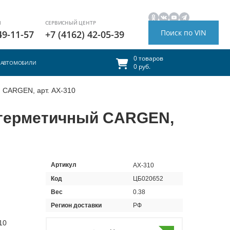
И
СЕРВИСНЫЙ ЦЕНТР
Поиск по VIN
49-11-57
+7 (4162) 42-05-39
0 товаров
АВТОМОБИЛИ
0 руб.
 CARGEN, арт. AX-310
 герметичный CARGEN,
Артикул
AX-310
Код
ЦБ020652
Вес
0.38
Регион доставки
РФ