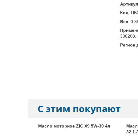
Артику
Код
:
ЦБ
Вес
:
0.3
Примен
330208, 
Регион 
С этим покупают
сионное
Масло моторное ZIC X9 5W-30 4л
Масл
0w90, 1л.
32 1 