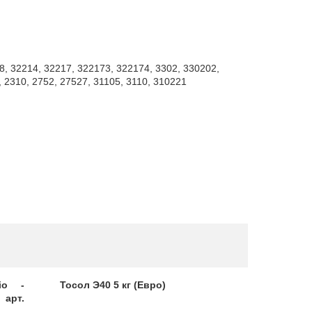
8, 32214, 32217, 322173, 322174, 3302, 330202,
 2310, 2752, 27527, 31105, 3110, 310221
io -
Тосол Э40 5 кг (Евро)
Масло тр
 арт.
DPSF-II 4л.