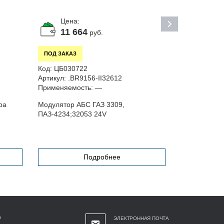
Цена:
Цена:
11 664
1
руб.
руб
ПОД ЗАКАЗ
ПОД ЗАКАЗ
Код:
ЦБ030722
Код:
С00000
Артикул:
.BR9156-II32612
Применяемо
Применяемость:
—
ра
Модулятор АБС ГАЗ 3309,
Шайба пружи
ПАЗ-4234;32053 24V
М10
Подробнее
Р
ЭЛЕКТРОННАЯ ПОЧТА