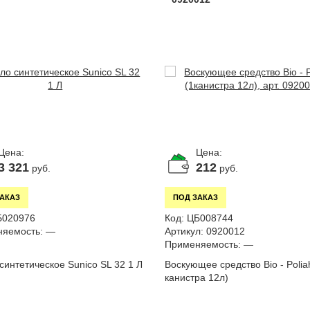
Цена:
Цена:
3 321
212
руб.
руб.
ЗАКАЗ
ПОД ЗАКАЗ
Б020976
Код:
ЦБ008744
яемость:
—
Артикул:
0920012
Применяемость:
—
синтетическое Sunico SL 32 1 Л
Воскующее средство Bio - Poliah
канистра 12л)