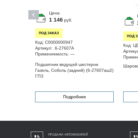
Цена:
1 146
руб.
ПОД ЗАКАЗ
ПОД 
Код:
С0000000947
Код:
Ц
Артикул:
.6-27607А
Артику
Применяемость:
—
Примен
Подшипник ведущей шестерни
Шарова
Газель, Соболь (задний) (6-27607аш2)
ГПЗ
Подробнее
ПРОДАЖА АВТОМОБИЛЕЙ