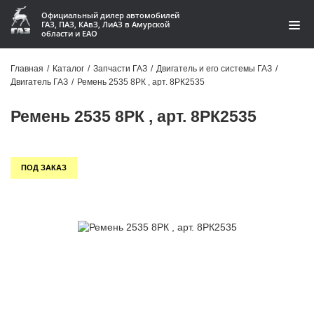
Официальный дилер автомобилей
ГАЗ, ПАЗ, КАвЗ, ЛиАЗ в Амурской
области и ЕАО
Каталог
Главная
/
Каталог
/
Запчасти ГАЗ
/
Двигатель и его системы ГАЗ
/
Двигатель ГАЗ
/
Ремень 2535 8РК , арт. 8РК2535
Акции
Ремень 2535 8РК , арт. 8РК2535
О компании
Контакты
ПОД ЗАКАЗ
Доставка
Гарантии
Статьи
Автомобили