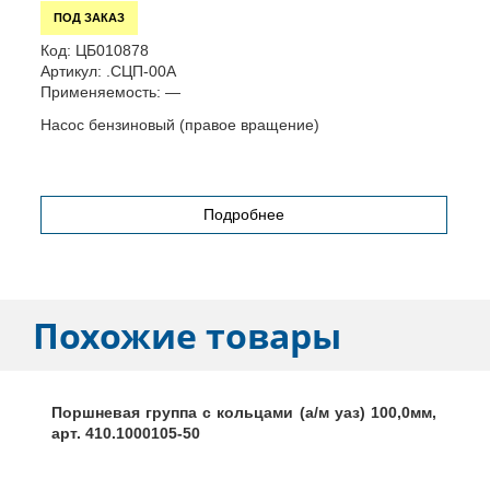
ПОД ЗАКАЗ
Код:
ЦБ010878
К
Артикул:
.СЦП-00А
А
Применяемость:
—
П
Насос бензиновый (правое вращение)
Г
"
Подробнее
Похожие товары
Поршневая группа с кольцами (а/м уаз) 100,0мм,
арт. 410.1000105-50