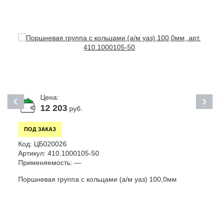
Цена:
12 203
руб.
ПОД ЗАКАЗ
К
Код:
ЦБ020026
А
Артикул:
410.1000105-50
П
Применяемость:
—
К
Поршневая группа с кольцами (а/м уаз) 100,0мм
(