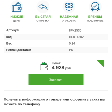
Автомобили
+7 (4162) 22-95-09
НИЗКИЕ
БЫСТРАЯ
НАДЕЖНАЯ
БРЕНДЫ
Запчасти
ЦЕНЫ
ОТГРУЗКА
УПАКОВКА
ПОДЛИННЫЕ
+7 (4162) 22-95-79
Артикул
8РК2535
Сервисный центр
Код
ЦБ014302
+7 (4162) 22–95–69
Вес
0.14
Регион доставки
РФ
График работы: ПН-ПТ с 8.30 до 18.00 (+6 по МСК)
График работы сервис: ПН-СБ с 8.30 до 20.00
Цена:
4 928
руб.
Заказать
Получить информация о товаре или оформить заказ вы
можете по телефону