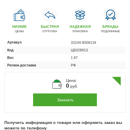
Автомобили
+7 (4162) 22-95-09
Запчасти
НИЗКИЕ
БЫСТРАЯ
НАДЕЖНАЯ
БРЕНДЫ
+7 (4162) 22-95-79
ЦЕНЫ
ОТГРУЗКА
УПАКОВКА
ПОДЛИННЫЕ
Сервисный центр
Артикул
33104-8508134
+7 (4162) 22–95–69
Код
ЦБ028913
Вес
1.97
График работы: ПН-ПТ с 8.30 до 18.00 (+6 по МСК)
Регион доставки
РФ
График работы сервис: ПН-СБ с 8.30 до 20.00
Цена:
0
руб.
Заказать
Получить информация о товаре или оформить заказ вы
можете по телефону