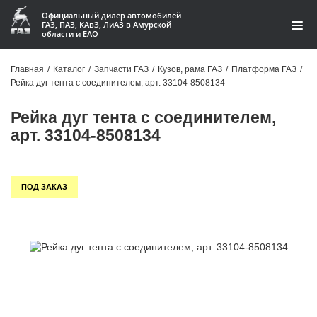
Официальный дилер автомобилей
ГАЗ, ПАЗ, КАвЗ, ЛиАЗ в Амурской
области и ЕАО
Каталог
Главная
/
Каталог
/
Запчасти ГАЗ
/
Кузов, рама ГАЗ
/
Платформа ГАЗ
/
Рейка дуг тента с соединителем, арт. 33104-8508134
Акции
Рейка дуг тента с соединителем,
О компании
арт. 33104-8508134
Контакты
ПОД ЗАКАЗ
Доставка
Гарантии
Статьи
Автомобили