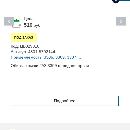
Цена:
510
руб.
ПОД ЗАКАЗ
Код:
ЦБ029818
К
Артикул:
4301-5702144
А
Применяемость: 3306, 3309, 3307,...
П
Обивка крыши ГАЗ 3309 передняя првая
Б
Подробнее