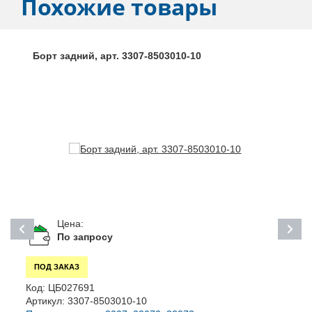
Похожие товары
Борт задний, арт. 3307-8503010-10
Цена:
По запросу
ПОД ЗАКАЗ
Код:
ЦБ027691
К
Артикул:
3307-8503010-10
А