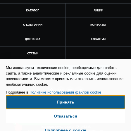
КАТАЛОГ
АКЦИИ
О КОМПАНИИ
КОНТАКТЫ
ДОСТАВКА
ГАРАНТИИ
СТАТЬИ
Мы используем технические cookie, необходимые для работы
Получить консультацию
сайта, а также аналитические и рекламные cookie для оценки
посещаемости. Вы можете принять или отклонить использование
необязательных cookie.
Подробнее в
Политике использования файлов cookie
Принять
© Все права защищены. Информация сайта
защищена законом об авторских правах.
Отказаться
Есть вопросы по доставке?
SEO продвижение сайта - Result Plus
Техподдержка сайта - Direkt.ink
Подробнее о cookie