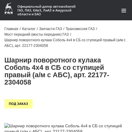
Официальный дилер автомобилей
ГАЗ, ПАЗ, КАвЗ, ЛиАЗ в Амурской
области и ЕАО
Каталог
Главная
/
Каталог
/
Запчасти ГАЗ
/
Трансмиссия ГАЗ
/
Мост передний (мосты передние) ГАЗ
/
Акции
Шарнир поворотного кулака Соболь 4х4 в СБ со ступицей правый (а/м с
АБС), арт. 22177-2304058
О компании
Шарнир поворотного кулака
Контакты
Соболь 4х4 в СБ со ступицей
правый (а/м с АБС), арт. 22177-
Доставка
2304058
Гарантии
ПОД ЗАКАЗ
Статьи
Автомобили