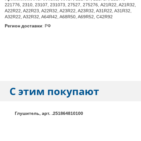
221776, 2310, 23107, 231073, 27527, 275276, A21R22, A21R32,
A22R22, A22R23, A22R32, A23R22, A23R32, A31R22, A31R32,
A32R22, A32R32, A64R42, A68R50, A69R52, C42R92
Регион доставки
:
РФ
С этим покупают
Глушитель, арт. .251864810100