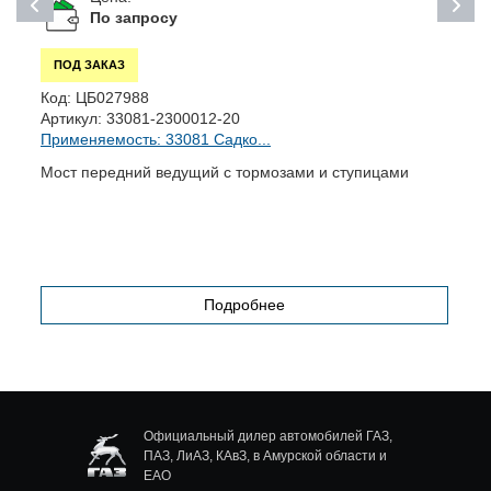
По запросу
ПОД ЗАКАЗ
Код:
ЦБ027988
К
Артикул:
33081-2300012-20
А
Применяемость: 33081 Садко...
П
Мост передний ведущий с тормозами и ступицами
М
,
п
Подробнее
Официальный дилер автомобилей ГАЗ,
ПАЗ, ЛиАЗ, КАвЗ, в Амурской области и
ЕАО