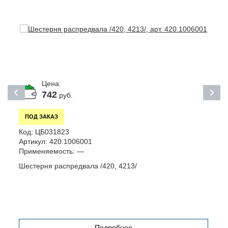
Цена:
742
руб.
ПОД ЗАКАЗ
К
Код:
ЦБ031823
А
Артикул:
420.1006001
П
Применяемость:
—
О
Шестерня распредвала /420, 4213/
Подробнее