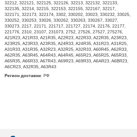
32212, 322121, 322125, 322126, 32213, 322132, 322133,
322135, 32214, 32215, 322153, 322155, 322167, 32217,
322171, 322173, 322174, 3302, 330202, 33023, 330232, 33025,
330252, 330253, 33026, 330262, 330263, 330267, 33027,
330273, 2217, 22171, 221717, 221727, 22174, 22176, 22177,
221776, 2310, 23107, 231073, 2752, 27526, 27527, 275276,
A21R23, A21R33, A21R35, A22R23, A22R33, A22R35, A23R23,
A23R25, A23R33, A23R35, A24R33, A24R35, A31R23, A31R25,
A31R33, A31R35, A32R23, A32R25, A32R33, A60R45, A62R33,
A62R35, A63R45, A64R43, A64R45, A65R23, A65R25, A65R33,
A65R35, A66R33, A67R43, A69R23, A69R33, A6AR23, A6BR23,
A6CR23, A32R35, A63R43
Регион доставки
:
РФ