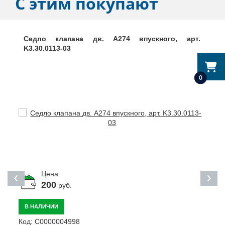
С этим покупают
Седло клапана дв. A274 впускного, арт.
K3.30.0113-03
0
Цена:
200
руб.
В НАЛИЧИИ
Код:
С0000004998
К