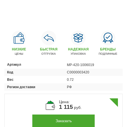
Автомобили
+7 (4162) 22-95-09
Запчасти
+7 (4162) 22-95-79
Сервисный центр
+7 (4162) 22–95–69
НИЗКИЕ
БЫСТРАЯ
НАДЕЖНАЯ
БРЕНДЫ
ЦЕНЫ
ОТГРУЗКА
УПАКОВКА
ПОДЛИННЫЕ
График работы: ПН-ПТ с 8.30 до 18.00 (+6 по МСК)
Артикул
MP-420-1006019
График работы сервис: ПН-СБ с 8.30 до 20.00
Код
С0000003420
Вес
0.72
Регион доставки
РФ
Цена:
1 115
руб.
Заказать