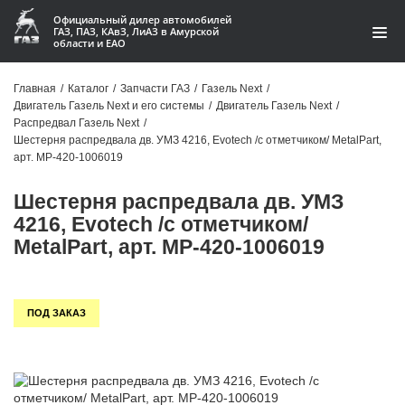
Официальный дилер автомобилей
ГАЗ, ПАЗ, КАвЗ, ЛиАЗ в Амурской
области и ЕАО
Каталог
Главная
/
Каталог
/
Запчасти ГАЗ
/
Газель Next
/
Двигатель Газель Next и его системы
/
Двигатель Газель Next
/
Акции
Распредвал Газель Next
/
Шестерня распредвала дв. УМЗ 4216, Evotech /с отметчиком/ MetalPart,
О компании
арт. MP-420-1006019
Шестерня распредвала дв. УМЗ
Контакты
4216, Evotech /с отметчиком/
Доставка
MetalPart, арт. MP-420-1006019
Гарантии
ПОД ЗАКАЗ
Статьи
Автомобили