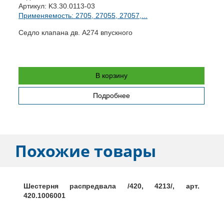
Артикул:
K3.30.0113-03
А
Применяемость: 2705, 27055, 27057,...
П
Седло клапана дв. A274 впускного
П
В корзину
Подробнее
Похожие товары
Шестерня распредвала /420, 4213/, арт.
420.1006001