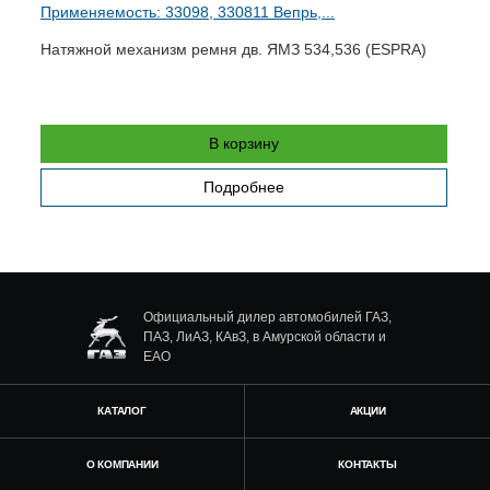
Применяемость: 33098, 330811 Вепрь,...
П
Натяжной механизм ремня дв. ЯМЗ 534,536 (ESPRA)
Т
В корзину
Подробнее
Официальный дилер автомобилей ГАЗ,
ПАЗ, ЛиАЗ, КАвЗ, в Амурской области и
ЕАО
КАТАЛОГ
АКЦИИ
О КОМПАНИИ
КОНТАКТЫ