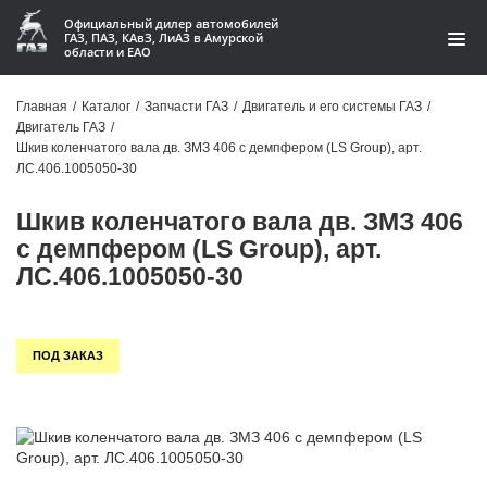
Официальный дилер автомобилей
ГАЗ, ПАЗ, КАвЗ, ЛиАЗ в Амурской
области и ЕАО
Каталог
Главная
/
Каталог
/
Запчасти ГАЗ
/
Двигатель и его системы ГАЗ
/
Двигатель ГАЗ
/
Акции
Шкив коленчатого вала дв. ЗМЗ 406 с демпфером (LS Group), арт.
ЛС.406.1005050-30
О компании
Шкив коленчатого вала дв. ЗМЗ 406
Контакты
с демпфером (LS Group), арт.
ЛС.406.1005050-30
Доставка
Гарантии
ПОД ЗАКАЗ
Статьи
Автомобили