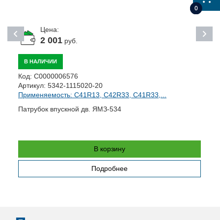
0
Цена:
2 001
руб.
В НАЛИЧИИ
К
Код:
С0000006576
А
Артикул:
5342-1115020-20
П
Применяемость: C41R13, C42R33, C41R33,...
Р
Патрубок впускной дв. ЯМЗ-534
В корзину
Подробнее