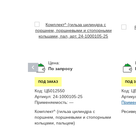
Цена:
По запросу
ПОД ЗАКАЗ
ПОД 
Код:
ЦБ012550
Код:
Ц
Артикул:
24-1000105-25
Артику
Применяемость:
—
Примен
 33072,...
Комплект^ (гильза цилиндра с
Ресиве
поршнем, поршневыми и стопорными
ов ГАЗ-53,
кольцами, пальцем)
)