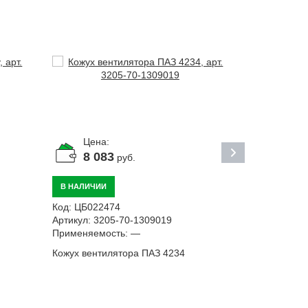
Цена:
Цена:
8 083
68
руб.
ру
В НАЛИЧИИ
В НАЛИЧИИ
Код:
ЦБ022474
Код:
ЦБ0118
Артикул:
3205-70-1309019
Артикул:
53-
Применяемость:
—
Применяемост
Кожух вентилятора ПАЗ 4234
Комплект ре
фильтра ГАЗ 