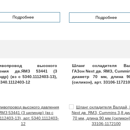
Подробнее
Подробнее
ливопровод высокого
Шланг охладителя Вал
ления дв.ЯМЗ 53441 (3
ГАЗон Next дв. ЯМЗ, Cummin
др) (вз с 5340.1112403-13),
диаметр 70 мм, длина 9
5340.1112403-12
(силикон), арт. 33106-11721