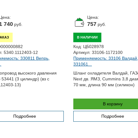
Цена:
Цена:
1 740
757
руб.
руб.
ЗАКАЗ
В НАЛИЧИИ
0000000882
Код:
ЦБ028978
л:
5340.1112403-12
Артикул:
33106-1172100
яемость: 330811 Вепрь,
Применяемость: 33106 Валдай
.
331061...
опровод высокого давления
Шланг охладителя Валдай, ГАЗ
 53441 (3 цилиндр) (вз с
Next дв. ЯМЗ, Cummins 3,8 диа
112403-13)
70 мм, длина 90 мм (силикон)
В корзину
Подробнее
Подробнее