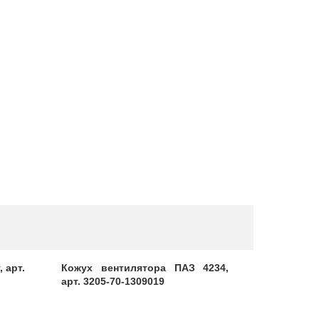
 арт.
Кожух вентилятора ПАЗ 4234,
Комплект 
арт. 3205-70-1309019
фильтра Г
арт. 53-10