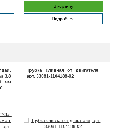
В корзину
Подробнее
дай,
Трубка сливная от двигателя,
Распылите
s 3,8
арт. 33081-1104188-02
ЕВРО 0, ар
0 мм
00