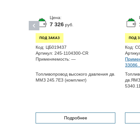
Цена:
7 326
руб.
ПОД ЗАКАЗ
ПОД 
Код:
ЦБ019437
Код:
С
Артикул:
245-1104300-СR
Артику
Применяемость:
—
Примен
7, 33096,...
33086..
Топливопровод высокого давления дв.
Топлив
ММЗ 245.7Е3 (комплект)
дв.ЯМЗ
а
5340.1
Подробнее