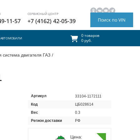
И
СЕРВИСНЫЙ ЦЕНТР
Поиск по VIN
49-11-57
+7 (4162) 42-05-39
0 товаров
АВТОМОБИЛИ
0 руб.
 система двигателя ГАЗ
/
1
Артикул
33104-1172111
Код
ЦБ028614
Вес
0.3
Регион доставки
РФ
Цена: