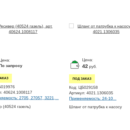
Цена:
Цена:
42
По запросу
руб.
ЗАКАЗ
ПОД ЗАКАЗ
Б019976
Код:
ЦБ029158
л:
40624.1008117
Артикул:
4021.1306035
яемость: 2705, 27057, 3221,...
Применяемость: 24-10...
р (40524 газель)
Шланг от патрубка к насосу