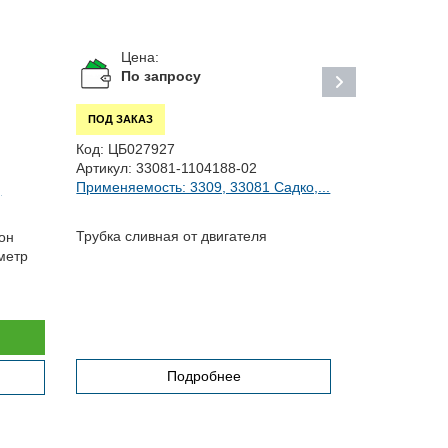
Цена:
Цена:
1 14
По запросу
ПОД ЗАКАЗ
ПОД ЗАКАЗ
Код:
ЦБ027927
Код:
С00000
Артикул:
33081-1104188-02
Артикул:
174
Применяемость: 3309, 33081 Садко,...
,
Применяемо
Трубка сливная от двигателя
он
Распылитель
метр
ЕВРО 0
Подробнее