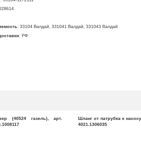
028614
яемость
:
33104 Валдай, 331041 Валдай, 331043 Валдай
доставки
:
РФ
вер (40524 газель), арт.
Шланг от патрубка к насосу,
4.1008117
4021.1306035