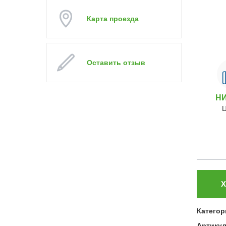
Карта проезда
Оставить отзыв
Н
Х
Категор
Артику