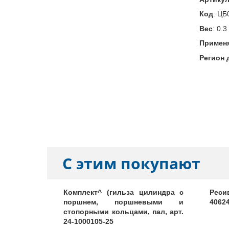
Код
:
ЦБ
Вес
:
0.3
Примен
Регион 
С этим покупают
клапанов
Комплект^ (гильза цилиндра с
Реси
66, ПАЗ
поршнем, поршневыми и
4062
007245
стопорными кольцами, пал, арт.
24-1000105-25