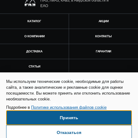
ПАЗ, ЛиАЗ, КАвЗ, в Амурской области и
ЕАО
КАТАЛОГ
АКЦИИ
О КОМПАНИИ
КОНТАКТЫ
ДОСТАВКА
ГАРАНТИИ
СТАТЬИ
Мы используем технические cookie, необходимые для работы
Получить консультацию
сайта, а также аналитические и рекламные cookie для оценки
посещаемости. Вы можете принять или отклонить использование
необязательных cookie.
Подробнее в
Политике использования файлов cookie
Принять
© Все права защищены. Информация сайта
защищена законом об авторских правах.
Отказаться
Есть вопросы по доставке?