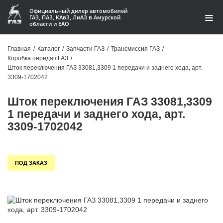
Официальный дилер автомобилей
ГАЗ, ПАЗ, КАвЗ, ЛиАЗ в Амурской
области и ЕАО
Каталог
Главная
/
Каталог
/
Запчасти ГАЗ
/
Трансмиссия ГАЗ
/
Коробка передач ГАЗ
/
Акции
Шток переключения ГАЗ 33081,3309 1 передачи и заднего хода, арт.
3309-1702042
О компании
Шток переключения ГАЗ 33081,3309
Контакты
1 передачи и заднего хода, арт.
3309-1702042
Доставка
Гарантии
ПОД ЗАКАЗ
Статьи
Автомобили