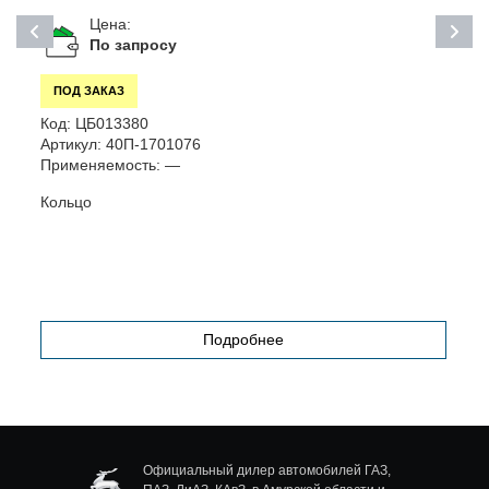
Цена:
По запросу
ПОД ЗАКАЗ
Код:
ЦБ013380
К
Артикул:
40П-1701076
А
Применяемость:
—
П
Кольцо
К
(
Подробнее
Официальный дилер автомобилей ГАЗ,