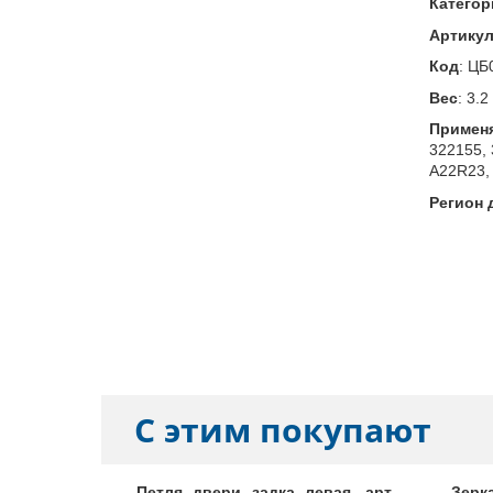
Категор
Артику
Код
:
ЦБ
Вес
:
3.2
Примен
322155, 
A22R23,
Регион 
С этим покупают
6426203
Петля двери задка левая, арт.
Зерк