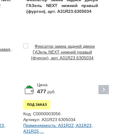
2
ГАЗель NEXT нижний правый
мест), арт
(фургон), арт. A31R23.6305034
Цена:
Цена:
477
4 82
руб.
ПОД ЗАКАЗ
ПОД ЗАКАЗ
Код:
С0000003056
Код:
С00000
Артикул:
A31R23.6305034
Артикул:
058
23,
Применяемость: A31R22, A31R23,
Применяемо
A31R25,...