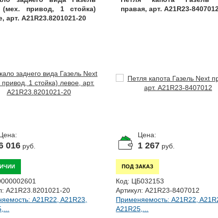
 (мех. привод, 1 стойка)
правая, арт. A21R23-840701
, арт. A21R23.8201021-20
Цена:
Цена:
6 016
1 267
руб.
руб.
ЛИЧИИ
ПОД ЗАКАЗ
0000002601
Код:
ЦБ032153
л:
A21R23.8201021-20
Артикул:
A21R23-8407012
яемость: A21R22, A21R23,
Применяемость: A21R22, A21R
...
A21R25,...