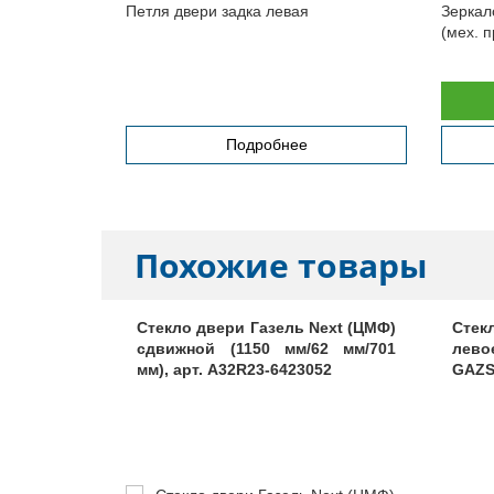
Петля двери задка левая
Зеркал
(мех. п
Подробнее
Похожие товары
ль (рамки
Стекло двери Газель Next (ЦМФ)
Стек
вое), арт.
сдвижной (1150 мм/62 мм/701
лево
мм), арт. A32R23-6423052
GAZS