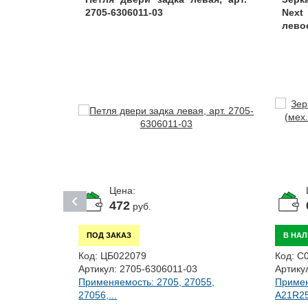
2705-6306011-03
Next
левое
Цена:
472
руб.
ПОД ЗАКАЗ
В НА
Код:
ЦБ022079
Код:
С
Артикул:
2705-6306011-03
Артику
Применяемость: 2705, 27055,
Примен
055,
27056,...
A21R25,