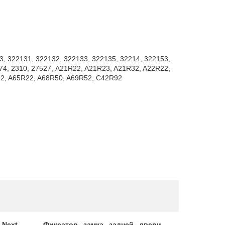
3, 322131, 322132, 322133, 322135, 32214, 322153,
174, 2310, 27527, A21R22, A21R23, A21R32, A22R22,
42, A65R22, A68R50, A69R52, C42R92
Next
Фиксатор замка задней двери
Чехлы сид