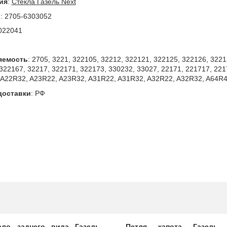
ия
:
Стекла Газель Next
л
:
2705-6303052
022041
яемость
:
2705, 3221, 322105, 32212, 322121, 322125, 322126, 3221
322167, 32217, 322171, 322173, 330232, 33027, 22171, 221717, 22
 A22R32, A23R22, A23R32, A31R22, A31R32, A32R22, A32R32, A64R
доставки
:
РФ
ало заднего вида Газель
Петля капота Газель 