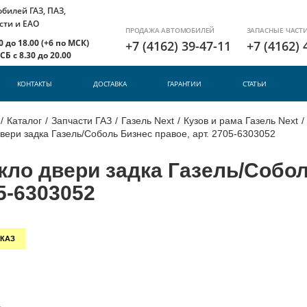
илей ГАЗ, ПАЗ,
сти и ЕАО
ПРОДАЖА АВТОМОБИЛЕЙ
ЗАПАСНЫЕ ЧАСТ
 до 18.00 (+6 по МСК)
+7 (4162) 39-47-11
+7 (4162) 
Б с 8.30 до 20.00
КОНТАКТЫ
ДОСТАВКА
ГАРАНТИИ
СТАТЬИ
/
Каталог
/
Запчасти ГАЗ
/
Газель Next
/
Кузов и рама Газель Next
/
вери задка Газель/Соболь Бизнес правое, арт. 2705-6303052
кло двери задка Газель/Собол
5-6303052
КАЗ