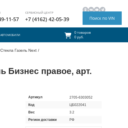
И
СЕРВИСНЫЙ ЦЕНТР
Поиск по VIN
49-11-57
+7 (4162) 42-05-39
0 товаров
АВТОМОБИЛИ
0 руб.
Стекла Газель Next
/
ь Бизнес правое, арт.
Артикул
2705-6303052
Код
ЦБ022041
Вес
3.2
Регион доставки
РФ