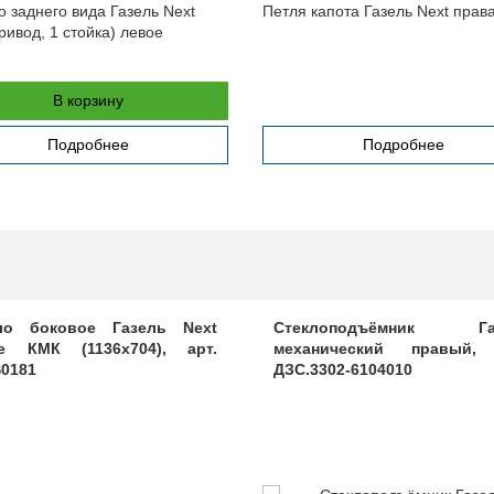
о заднего вида Газель Next
Петля капота Газель Next прав
ривод, 1 стойка) левое
В корзину
Подробнее
Подробнее
ло боковое Газель Next
Стеклоподъёмник Га
е КМК (1136х704), арт.
механический правый, 
0181
ДЗС.3302-6104010