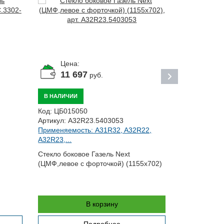
Цена:
Цена:
11 697
По за
руб.
ПОД ЗАКАЗ
В НАЛИЧИИ
Код:
ЦБ0177
Код:
ЦБ015050
Артикул:
52-
Артикул:
A32R23.5403053
Применяемост
Применяемость: A31R32, A32R22,
A32R23,...
Розетка руч
Стекло боковое Газель Next
(ЦМФ,левое с форточкой) (1155х702)
В корзину
Подробнее