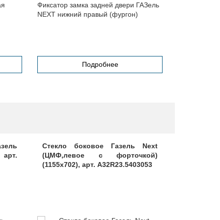
ая
Фиксатор замка задней двери ГАЗель
Чехлы сиден
NEXT нижний правый (фургон)
Подробнее
зель
Стекло боковое Газель Next
Розе
арт.
(ЦМФ,левое с форточкой)
стеклопо
(1155х702), арт. A32R23.5403053
6105188-А