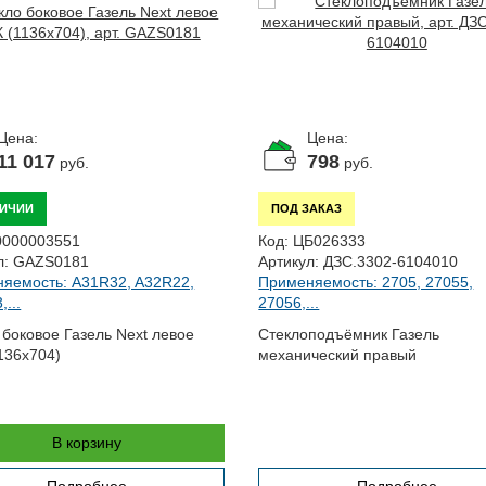
Цена:
Цена:
11 017
798
руб.
руб.
ЛИЧИИ
ПОД ЗАКАЗ
0000003551
Код:
ЦБ026333
л:
GAZS0181
Артикул:
ДЗС.3302-6104010
яемость: A31R32, A32R22,
Применяемость: 2705, 27055,
...
27056,...
 боковое Газель Next левое
Стеклоподъёмник Газель
136х704)
механический правый
В корзину
Подробнее
Подробнее