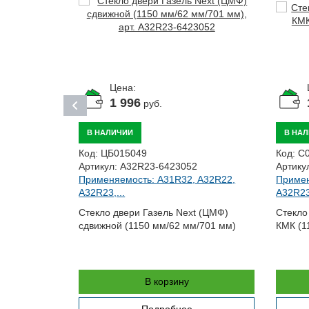
Цена:
1 996
руб.
В НАЛИЧИИ
В НА
Код:
ЦБ015049
Код:
С
Артикул:
A32R23-6423052
Артику
Применяемость: A31R32, A32R22,
Примен
1
A32R23,...
A32R23,
055,
Стекло двери Газель Next (ЦМФ)
Стекло
сдвижной (1150 мм/62 мм/701 мм)
КМК (1
амки окна,
В корзину
Подробнее