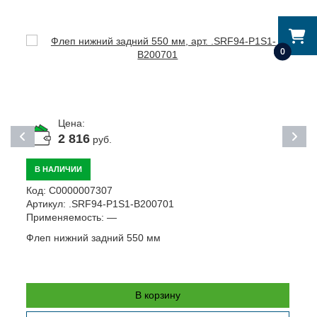
0
Цена:
2 816
руб.
В НАЛИЧИИ
Код:
С0000007307
К
Артикул:
.SRF94-P1S1-B200701
А
Применяемость:
—
П
Флеп нижний задний 550 мм
Р
В корзину