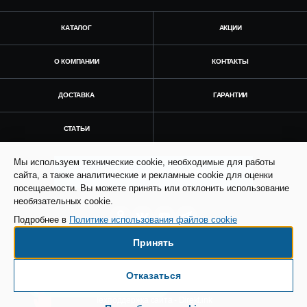
КАТАЛОГ
АКЦИИ
О КОМПАНИИ
КОНТАКТЫ
ДОСТАВКА
ГАРАНТИИ
СТАТЬИ
Мы используем технические cookie, необходимые для работы
Получить консультацию
сайта, а также аналитические и рекламные cookie для оценки
посещаемости. Вы можете принять или отклонить использование
необязательных cookie.
Подробнее в
Политике использования файлов cookie
Принять
© Все права защищены. Информация сайта
защищена законом об авторских правах.
Отказаться
Есть вопросы по доставке?
SEO продвижение сайта - Result Plus
Техподдержка сайта - Direkt.ink