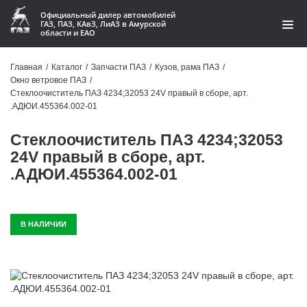
Официальный дилер автомобилей
ГАЗ, ПАЗ, КАвЗ, ЛиАЗ в Амурской
области и ЕАО
Каталог
Главная
/
Каталог
/
Запчасти ПАЗ
/
Кузов, рама ПАЗ
/
Окно ветровое ПАЗ
/
Акции
Стеклоочиститель ПАЗ 4234;32053 24V правый в сборе, арт.
.АДЮИ.455364.002-01
О компании
Стеклоочиститель ПАЗ 4234;32053
Контакты
24V правый в сборе, арт.
.АДЮИ.455364.002-01
Доставка
Гарантии
В НАЛИЧИИ
Статьи
Автомобили