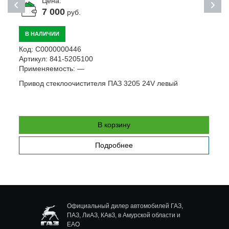
Цена:
7 000
руб.
В НАЛИЧИИ
Код:
С0000000446
К
Артикул:
841-5205100
А
Применяемость:
—
П
Привод стеклоочистителя ПАЗ 3205 24V левый
С
В корзину
Подробнее
Официальный дилер автомобилей ГАЗ,
ПАЗ, ЛиАЗ, КАвЗ, в Амурской области и
ЕАО