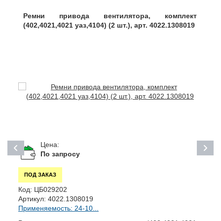
Ремни привода вентилятора, комплект
(402,4021,4021 уаз,4104) (2 шт.), арт. 4022.1308019
Цена:
По запросу
ПОД ЗАКАЗ
Код:
ЦБ029202
К
Артикул:
4022.1308019
А
Применяемость: 24-10...
П