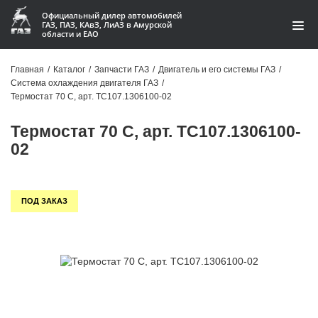
Официальный дилер автомобилей
ГАЗ, ПАЗ, КАвЗ, ЛиАЗ в Амурской
области и ЕАО
Каталог
Главная
/
Каталог
/
Запчасти ГАЗ
/
Двигатель и его системы ГАЗ
/
Система охлаждения двигателя ГАЗ
/
Акции
Термостат 70 С, арт. ТС107.1306100-02
О компании
Термостат 70 С, арт. ТС107.1306100-
02
Контакты
Доставка
ПОД ЗАКАЗ
Гарантии
Статьи
Автомобили