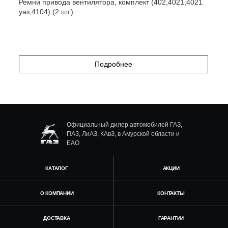
Ремни привода вентилятора, комплект (402,4021,4021
Н
уаз,4104) (2 шт.)
э
Подробнее
Официальный дилер автомобилей ГАЗ,
ПАЗ, ЛиАЗ, КАвЗ, в Амурской области и
ЕАО
КАТАЛОГ
АКЦИИ
О КОМПАНИИ
КОНТАКТЫ
ДОСТАВКА
ГАРАНТИИ