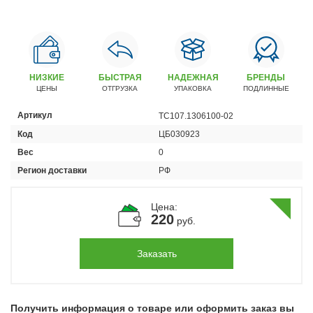
Автомобили
+7 (4162) 22-95-09
Запчасти
+7 (4162) 22-95-79
НИЗКИЕ
БЫСТРАЯ
НАДЕЖНАЯ
БРЕНДЫ
ЦЕНЫ
ОТГРУЗКА
УПАКОВКА
ПОДЛИННЫЕ
Сервисный центр
+7 (4162) 22–95–69
Артикул
ТС107.1306100-02
Код
ЦБ030923
График работы: ПН-ПТ с 8.30 до 18.00 (+6 по МСК)
Вес
0
График работы сервис: ПН-СБ с 8.30 до 20.00
Регион доставки
РФ
Цена:
220
руб.
Заказать
Получить информация о товаре или оформить заказ вы