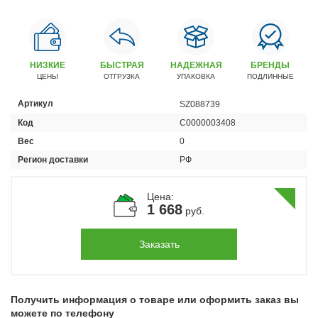
Автомобили
+7 (4162) 22-95-09
Запчасти
НИЗКИЕ
БЫСТРАЯ
НАДЕЖНАЯ
БРЕНДЫ
+7 (4162) 22-95-79
ЦЕНЫ
ОТГРУЗКА
УПАКОВКА
ПОДЛИННЫЕ
Сервисный центр
Артикул
SZ088739
+7 (4162) 22–95–69
Код
С0000003408
Вес
0
График работы: ПН-ПТ с 8.30 до 18.00 (+6 по МСК)
Регион доставки
РФ
График работы сервис: ПН-СБ с 8.30 до 20.00
Цена:
1 668
руб.
Заказать
Получить информация о товаре или оформить заказ вы
можете по телефону