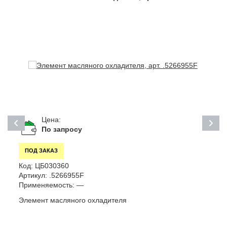
Цена:
По запросу
ПОД ЗАКАЗ
Код:
ЦБ030360
К
Артикул:
.5266955F
А
Применяемость:
—
П
Элемент масляного охладителя
В