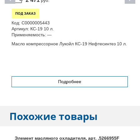
2 471
руб.
ПОД ЗАКАЗ
Код:
С0000005443
К
Артикул:
КС-19 10 л.
А
Применяемость:
—
П
Масло компрессорное Лукойл КС-19 Нефтесинтез 10 л.
М
C
Подробнее
Похожие товары
Элемент масляного охладителя, арт. .5266955F