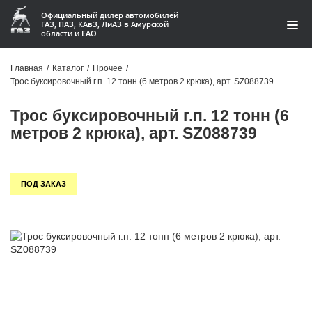
Официальный дилер автомобилей
ГАЗ, ПАЗ, КАвЗ, ЛиАЗ в Амурской
области и ЕАО
Каталог
Главная
/
Каталог
/
Прочее
/
Трос буксировочный г.п. 12 тонн (6 метров 2 крюка), арт. SZ088739
Акции
Трос буксировочный г.п. 12 тонн (6
О компании
метров 2 крюка), арт. SZ088739
Контакты
ПОД ЗАКАЗ
Доставка
Гарантии
Статьи
Автомобили