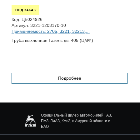
ПОД ЗАКАЗ
Код:
ЦБ024926
К
Артикул:
3221-1203170-10
А
Применяемость: 2705, 3221, 32213,...
П
Труба выхлопная Газель дв. 405 (ЦМФ)
Т
Е
Подробнее
Официальный дилер автомобилей ГАЗ,
ПАЗ, ЛиАЗ, КАвЗ, в Амурской области и
ЕАО