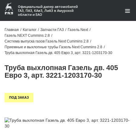
Официальный дилер автомобилей
ГАЗ, ПАЗ, КАвЗ, ЛиАЗ в Амурской
области и ЕАО
Каталог
Главная
/
Каталог
/
Запчасти ГАЗ
/
Газель Next
/
Газель NEXT Cummins 2.8
/
Акции
Система выпуска газов Газель Next Cummins 2.8
/
Приемные и выхлопные трубы Газель Next Cummins 2.8
/
О компании
Труба выхлопная Газель дв. 405 Евро 3, арт. 3221-1203170-30
Труба выхлопная Газель дв. 405
Контакты
Евро 3, арт. 3221-1203170-30
Доставка
Гарантии
ПОД ЗАКАЗ
Статьи
Автомобили