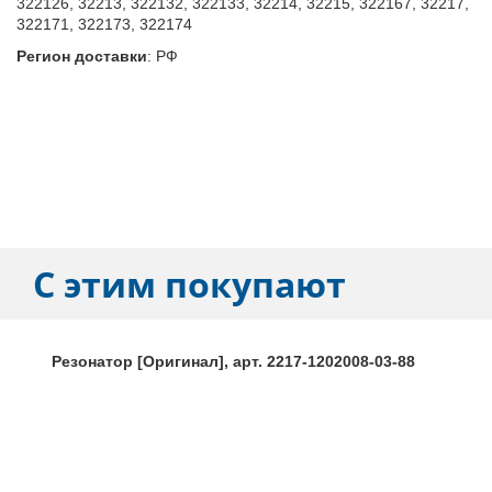
322126, 32213, 322132, 322133, 32214, 32215, 322167, 32217,
322171, 322173, 322174
Регион доставки
:
РФ
С этим покупают
Резонатор [Оригинал], арт. 2217-1202008-03-88