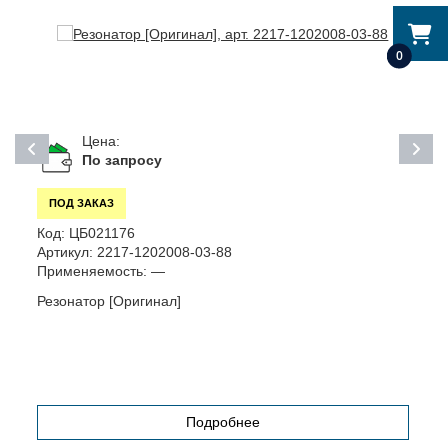
0
Цена:
По запросу
ПОД ЗАКАЗ
Код:
ЦБ021176
К
Артикул:
2217-1202008-03-88
А
Применяемость:
—
П
Резонатор [Оригинал]
Т
Подробнее