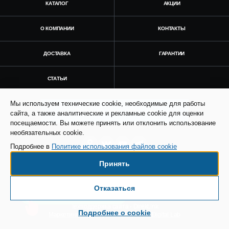
КАТАЛОГ
АКЦИИ
О КОМПАНИИ
КОНТАКТЫ
ДОСТАВКА
ГАРАНТИИ
СТАТЬИ
Мы используем технические cookie, необходимые для работы
Получить консультацию
сайта, а также аналитические и рекламные cookie для оценки
посещаемости. Вы можете принять или отклонить использование
необязательных cookie.
Подробнее в
Политике использования файлов cookie
Принять
© Все права защищены. Информация сайта
защищена законом об авторских правах.
Отказаться
Есть вопросы по доставке?
SEO продвижение сайта - Result Plus
Техподдержка сайта - Direkt.ink
Подробнее о cookie
Маркетинговая поддержка - AdCreat Digital Lab