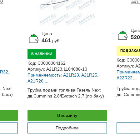
Цена
Цена:
520
461
руб.
ПОД ЗАКА
В НАЛИЧИИ
Код:
С0000
Код:
С0000004162
Артикул:
A2
Артикул:
A21R23.1104080-10
R32,
Применяем
Применяемость: A21R23, A21R25,
A22R22,...
A21R26,...
ь Next
Трубка под
Трубка подачи топлива Газель Next
 бака)
дв. Cummins
дв.Cummins 2.8/Evotech 2.7 (по баку)
В корзину
Подробнее