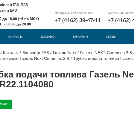
илей ГАЗ, ПАЗ,
сти и ЕАО
ПРОДАЖА АВТОМОБИЛЕЙ
ЗАПАСНЫЕ ЧАСТ
 до 18.00 (+6 по МСК)
+7 (4162) 39-47-11
+7 (4162) 
Б с 8.30 до 20.00
КОНТАКТЫ
ДОСТАВКА
ГАРАНТИИ
СТАТЬИ
/
Каталог
/
Запчасти ГАЗ
/
Газель Next
/
Газель NEXT Cummins 2.8
опливные Газель Next Cummins 2.8
/
Трубка подачи топлива Газель 
бка подачи топлива Газель Nex
R22.1104080
ИЧИИ