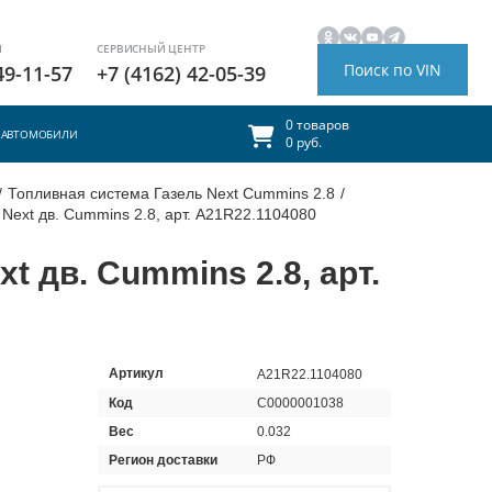
И
СЕРВИСНЫЙ ЦЕНТР
Поиск по VIN
49-11-57
+7 (4162) 42-05-39
0 товаров
АВТОМОБИЛИ
0 руб.
/
Топливная система Газель Next Cummins 2.8
/
Next дв. Cummins 2.8, арт. A21R22.1104080
t дв. Cummins 2.8, арт.
Артикул
A21R22.1104080
Код
С0000001038
Вес
0.032
Регион доставки
РФ