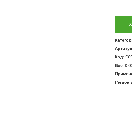
Х
Категор
Артику
Код
:
С0
Вес
:
0.0
Примен
Регион 