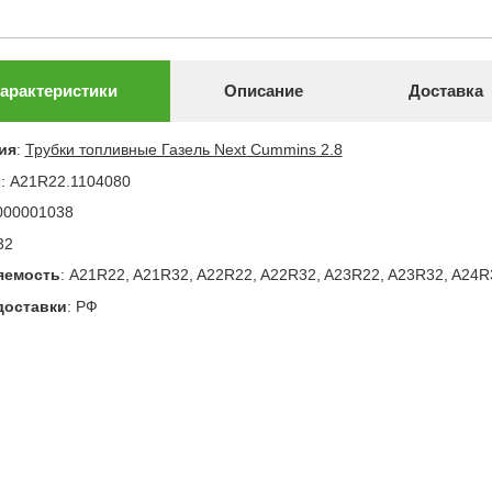
арактеристики
Описание
Доставка
ия
:
Трубки топливные Газель Next Cummins 2.8
л
:
A21R22.1104080
000001038
32
яемость
:
A21R22, A21R32, A22R22, A22R32, A23R22, A23R32, A24R
доставки
:
РФ