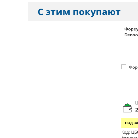
С этим покупают
Форс
Denso,
Ц
2
ПОД З
Код:
ЦБ
Артикул