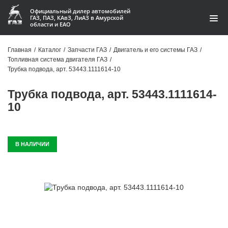
Официальный дилер автомобилей
ГАЗ, ПАЗ, КАвЗ, ЛиАЗ в Амурской
области и ЕАО
Каталог
Главная
/
Каталог
/
Запчасти ГАЗ
/
Двигатель и его системы ГАЗ
/
Топливная система двигателя ГАЗ
/
Акции
Трубка подвода, арт. 53443.1111614-10
О компании
Трубка подвода, арт. 53443.1111614-
10
Контакты
Доставка
В НАЛИЧИИ
Гарантии
Статьи
Автомобили