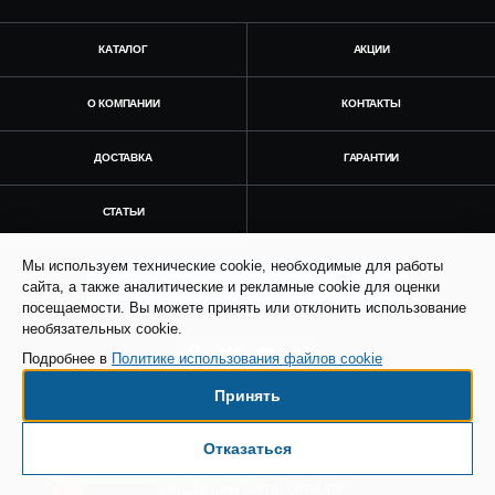
КАТАЛОГ
АКЦИИ
О КОМПАНИИ
КОНТАКТЫ
ДОСТАВКА
ГАРАНТИИ
СТАТЬИ
Мы используем технические cookie, необходимые для работы
Получить консультацию
сайта, а также аналитические и рекламные cookie для оценки
посещаемости. Вы можете принять или отклонить использование
необязательных cookie.
Подробнее в
Политике использования файлов cookie
Принять
© Все права защищены. Информация сайта
защищена законом об авторских правах.
Отказаться
Есть вопросы по доставке?
SEO продвижение сайта - Result Plus
Техподдержка сайта - Direkt.ink