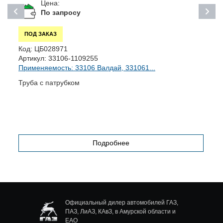
Цена:
По запросу
ПОД ЗАКАЗ
Код:
ЦБ028971
К
Артикул:
33106-1109255
А
Применяемость: 33106 Валдай, 331061...
П
Труба с патрубком
Р
Подробнее
Официальный дилер автомобилей ГАЗ,
ПАЗ, ЛиАЗ, КАвЗ, в Амурской области и
ЕАО