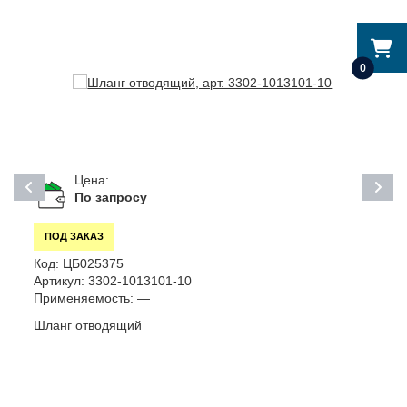
0
Цена:
По запросу
ПОД ЗАКАЗ
Код:
ЦБ025375
К
Артикул:
3302-1013101-10
А
Применяемость:
—
П
Шланг отводящий
П