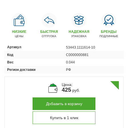
Автомобили
+7 (4162) 22-95-09
Запчасти
+7 (4162) 22-95-79
НИЗКИЕ
БЫСТРАЯ
НАДЕЖНАЯ
БРЕНДЫ
ЦЕНЫ
ОТГРУЗКА
УПАКОВКА
ПОДЛИННЫЕ
Сервисный центр
+7 (4162) 22–95–69
Артикул
53443.1111614-10
Код
С0000000881
График работы: ПН-ПТ с 8.30 до 18.00 (+6 по МСК)
Вес
0.044
График работы сервис: ПН-СБ с 8.30 до 20.00
Регион доставки
РФ
Цена:
425
руб.
Добавить в корзину
Купить в 1 клик