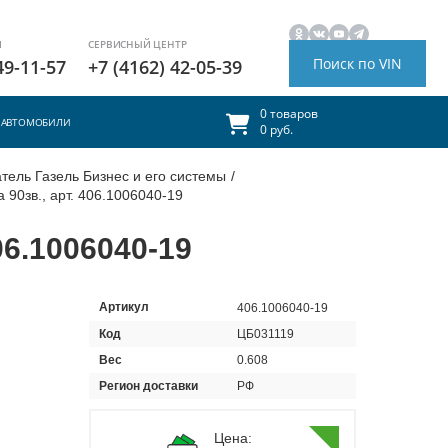
И
СЕРВИСНЫЙ ЦЕНТР
Поиск по VIN
49-11-57
+7 (4162) 42-05-39
0 товаров
АВТОМОБИЛИ
0 руб.
тель Газель Бизнес и его системы
/
 90зв., арт. 406.1006040-19
06.1006040-19
Артикул
406.1006040-19
Код
ЦБ031119
Вес
0.608
Регион доставки
РФ
Цена: