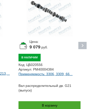
Цена:
Цена:
10 1
9 079
руб.
В НАЛИЧИИ
В НАЛИЧИИ
Код:
ЦБ0094
Код:
ЦБ020556
Артикул:
421
Артикул:
PM40004384
Применяемос
13,...
Применяемость: 3306, 3309, 66...
27056,...
Вал распред
Вал распределительный дв. G21
4213, 4216 (
(выпуск)
В корзину