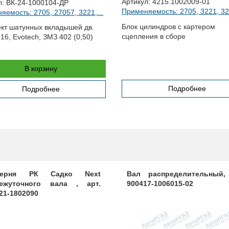
Артикул:
4215.1002009-01
л:
ВК-24-1000104-ДР
Применяемость: 2705, 3221, 322
яемость: 2705, 27057, 3221,...
Блок цилиндров с картером
кт шатунных вкладышей дв.
сцепления в сборе
16, Evotech, ЗМЗ 402 (0,50)
В корзину
Подробнее
Подробнее
терня РК Садко Next
Вал распределительный,
ежуточного вала , арт.
900417-1006015-02
21-1802090