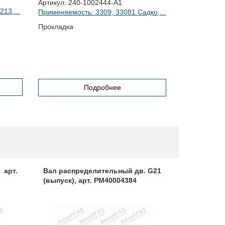
Артикул:
240-1002444-А1
Артикул:
406
13,...
Применяемость: 3309, 33081 Садко,...
Применяемост
Прокладка
Поршневая г
комплект
Подробнее
 арт.
Вал распределительный дв. G21
Вал расп
(выпуск), арт. PM40004384
УМЗ 4213,
арт. 4216.