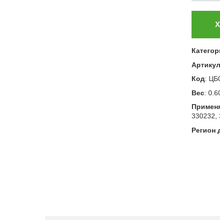
Х
Категор
Артику
Код
:
ЦБ
Вес
:
0.6
Примен
330232, 
Регион 