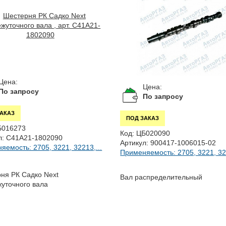
Цена:
Цена:
По запросу
По запросу
ЗАКАЗ
ПОД ЗАКАЗ
Б016273
Код:
ЦБ020090
л:
C41A21-1802090
Артикул:
900417-1006015-02
яемость: 2705, 3221, 32213,...
Применяемость: 2705, 3221, 322
ня РК Садко Next
Вал распределительный
уточного вала