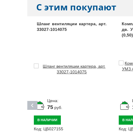
С этим покупают
 клапанов
Шланг вентиляции картера, арт.
Комп
11
33027-1014075
дв. 
(0,50
Цена:
75
руб.
В НАЛИЧИИ
В НА
Код:
ЦБ027155
Код:
Ц