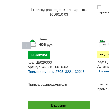
Цена:
496
руб.
ПОД 
В НАЛИЧИИ
Код:
Ц
Код:
ЦБ020303
Артику
Артикул:
451-1016010-03
Примен
Применяемость: 2705, 3221, 32213,...
 33072,...
Шестер
Привод распределителя
промеж
ьного вала
В корзину