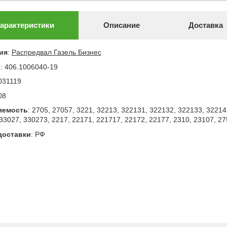
арактеристики
Описание
Доставка
ия
:
Распредвал Газель Бизнес
л
:
406.1006040-19
031119
08
яемость
:
2705, 27057, 3221, 32213, 322131, 322132, 322133, 32214
33027, 330273, 2217, 22171, 221717, 22172, 22177, 2310, 23107, 27
доставки
:
РФ