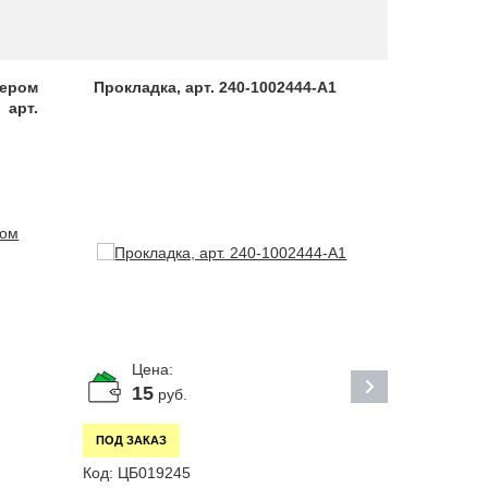
ером
Прокладка, арт. 240-1002444-А1
Поршнева
арт.
(D=92) ком
Цена:
Цена:
15
3 51
руб.
ПОД ЗАКАЗ
В НАЛИЧИИ
Код:
ЦБ019245
Код:
ЦБ0321