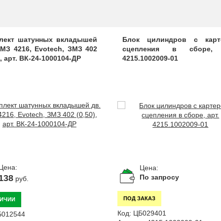
лект шатунных вкладышей
Блок цилиндров с карт
УМЗ 4216, Evotech, ЗМЗ 402
сцепления в сборе, 
), арт. ВК-24-1000104-ДР
4215.1002009-01
Цена:
Цена:
138
По запросу
руб.
ПОД ЗАКАЗ
ЛИЧИИ
Код:
ЦБ029401
Б012544