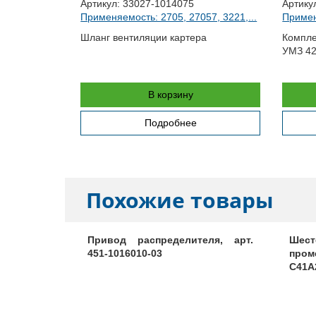
Артикул:
33027-1014075
Артику
Применяемость: 2705, 27057, 3221,...
Примен
57, 3221,...
Шланг вентиляции картера
Компле
УМЗ 42
нов (к-т)
В корзину
Подробнее
Похожие товары
ительного
Привод распределителя, арт.
Шес
451-1016010-03
пром
C41A