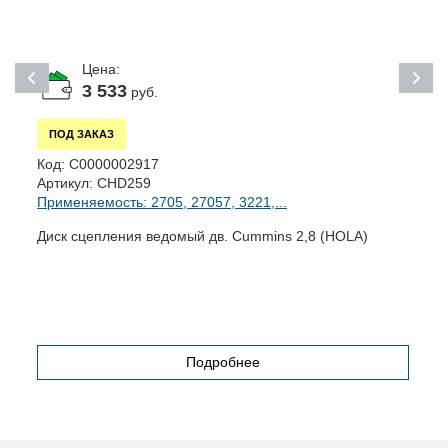
Цена:
3 533
руб.
ПОД ЗАКАЗ
Код:
С0000002917
К
Артикул:
CHD259
А
Применяемость: 2705, 27057, 3221,...
П
Диск сцепления ведомый дв. Cummins 2,8 (HOLA)
М
G
Подробнее