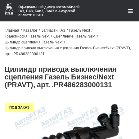
Официальный дилер автомобилей
ГАЗ, ПАЗ, КАвЗ, ЛиАЗ в Амурской
области и ЕАО
Каталог
Главная
/
Каталог
/
Запчасти ГАЗ
/
Газель Next
/
Трансмиссия Газель Next
/
Сцепление Газель Next
/
Акции
Цилиндр сцепления Газель Next
/
Цилиндр привода выключения сцепления Газель Бизнес/Next (PRAVT),
О компании
арт. .PR486283000131
Цилиндр привода выключения
Контакты
сцепления Газель Бизнес/Next
Доставка
(PRAVT), арт. .PR486283000131
Гарантии
ПОД ЗАКАЗ
Статьи
Автомобили