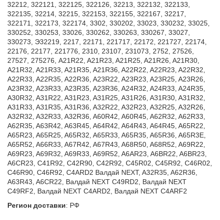
32212, 322121, 322125, 322126, 32213, 322132, 322133,
322135, 32214, 32215, 322153, 322155, 322167, 32217,
322171, 322173, 322174, 3302, 330202, 33023, 330232, 33025,
330252, 330253, 33026, 330262, 330263, 330267, 33027,
330273, Э32219, 2217, 22171, 221717, 22172, 221727, 22174,
22176, 22177, 221776, 2310, 23107, 231073, 2752, 27526,
27527, 275276, A21R22, A21R23, A21R25, A21R26, A21R30,
A21R32, A21R33, A21R35, A21R36, A22R22, A22R23, A22R32,
A22R33, A22R35, A22R36, A23R22, A23R23, A23R25, A23R26,
A23R32, A23R33, A23R35, A23R36, A24R32, A24R33, A24R35,
A30R32, A31R22, A31R23, A31R25, A31R26, A31R30, A31R32,
A31R33, A31R35, A31R36, A32R22, A32R23, A32R25, A32R26,
A32R32, A32R33, A32R36, A60R42, A60R45, A62R32, A62R33,
A62R35, A63R42, A63R45, A64R42, A64R43, A64R45, A65R22,
A65R23, A65R25, A65R32, A65R33, A65R35, A65R36, A65R3E,
A65R52, A66R33, A67R42, A67R43, A68R50, A68R52, A69R22,
A69R23, A69R32, A69R33, A69R52, A6AR23, A6BR22, A6BR23,
A6CR23, C41R92, C42R90, C42R92, C45R02, C45R92, C46R02,
C46R90, C46R92, C4ARD2 Валдай NEXT, A32R35, A62R36,
A63R43, A6CR22, Валдай NEXT C49RD2, Валдай NEXT
C49RF2, Валдай NEXT C4ARD2, Валдай NEXT C4ARF2
Регион доставки
:
РФ