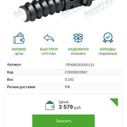
Автомобили
+7 (4162) 22-95-09
Запчасти
+7 (4162) 22-95-79
Сервисный центр
+7 (4162) 22–95–69
НИЗКИЕ
БЫСТРАЯ
НАДЕЖНАЯ
БРЕНДЫ
ЦЕНЫ
ОТГРУЗКА
УПАКОВКА
ПОДЛИННЫЕ
График работы: ПН-ПТ с 8.30 до 18.00 (+6 по МСК)
Артикул
.PR486283000131
График работы сервис: ПН-СБ с 8.30 до 20.00
Код
С0000003962
Вес
0.192
Регион доставки
РФ
Цена:
3 579
руб.
Заказать