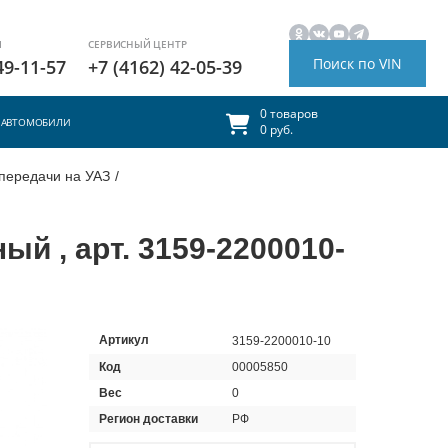
И
СЕРВИСНЫЙ ЦЕНТР
Поиск по VIN
49-11-57
+7 (4162) 42-05-39
0 товаров
АВТОМОБИЛИ
0 руб.
передачи на УАЗ
/
й , арт. 3159-2200010-
Артикул
3159-2200010-10
Код
00005850
Вес
0
Регион доставки
РФ