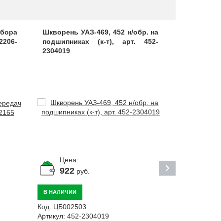
бора
Шкворень УАЗ-469, 452 н/обр. на
Кулак по
2206-
подшипниках (к-т), арт. 452-
правый, ар
2304019
Цена:
Цена:
922
11 9
руб.
В НАЛИЧИИ
ПОД ЗАКАЗ
Код:
ЦБ002503
Код:
ЦБ0157
Артикул:
452-2304019
Артикул:
374