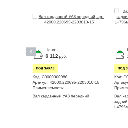
Цена:
6 112
руб.
ПОД ЗАКАЗ
ПОД 
Код:
С0000000986
Код:
С
Артикул:
42000.220695-2203010-15
Артику
0
Применяемость:
—
Примен
Вал карданный УАЗ передний
Вал ка
задний
3741 задний
L=796
кен)