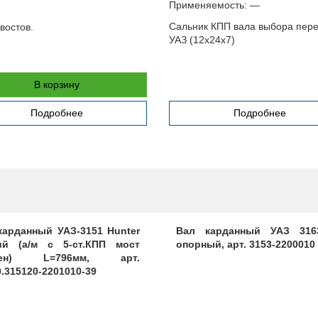
Применяемость:
—
Сальник КПП вала выбора пер
востов.
УАЗ (12х24х7)
В корзину
Подробнее
Подробнее
карданный УАЗ-3151 Hunter
Вал карданный УАЗ 316
ий (а/м с 5-ст.КПП мост
опорный, арт. 3153-2200010
кен) L=796мм, арт.
0.315120-2201010-39