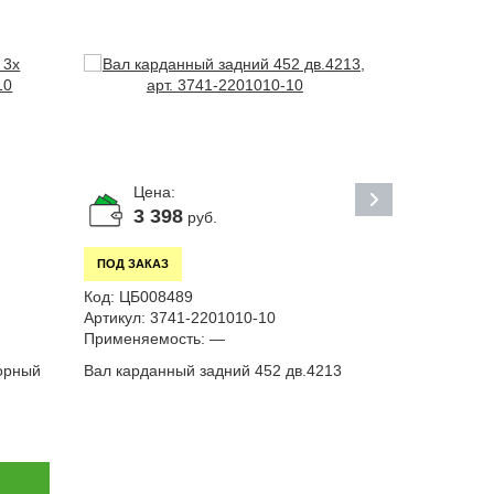
Цена:
Цена:
3 398
675
руб.
р
ПОД ЗАКАЗ
В НАЛИЧИИ
Код:
ЦБ008489
Код:
000053
Артикул:
3741-2201010-10
Артикул:
315
Применяемость:
—
Применяемо
орный
Вал карданный задний 452 дв.4213
Комплект пр
Патриот, Хан
удлиненная 