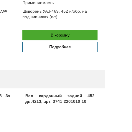
Применяемость:
—
Применяемо
едач
Шкворень УАЗ-469, 452 н/обр. на
Кулак повор
подшипниках (к-т)
В корзину
Подробнее
3 3х
Вал карданный задний 452
Комплект 
дв.4213, арт. 3741-2201010-10
УАЗ Патри
Газель N
Ø=35,0 мм)