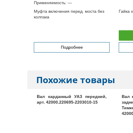
Применяемость:
—
Муфта включения перед. моста без
Гайка х
колпака
а
Подробнее
Похожие товары
452, 3741
Вал карданный УАЗ передний,
Вал 
 КПП мост
арт. 42000.220695-2203010-15
задн
арт. 2206-
Тим
4200