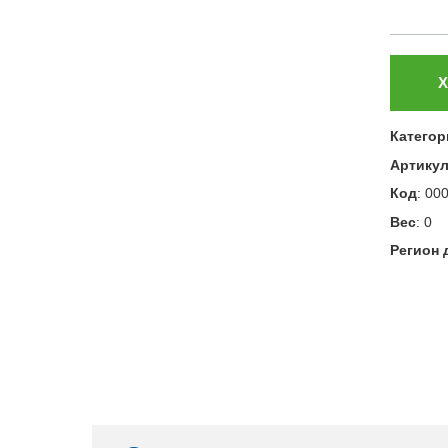
Х
Категор
Артику
Код
:
00
Вес
:
0
Регион 