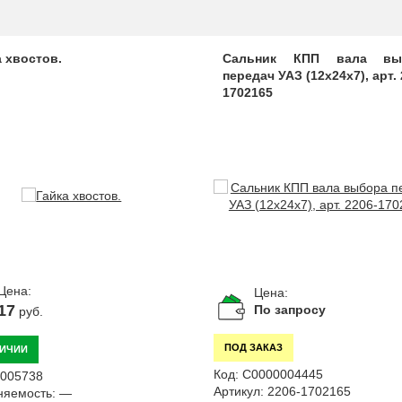
а хвостов.
Сальник КПП вала вы
передач УАЗ (12х24х7), арт. 
1702165
Цена:
Цена:
17
По запросу
руб.
ПОД ЗАКАЗ
ЛИЧИИ
Код:
С0000004445
0005738
Артикул:
2206-1702165
яемость:
—