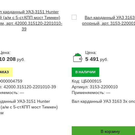
Цена:
Цена:
10 208
5 491
руб.
руб.
ЗАКАЗ
В НАЛИЧИИ
0000004759
Код:
ЦБ000915
л:
42000.315120-2201010-39
Артикул:
3153-2200010
яемость:
—
Применяемость:
—
рданный УАЗ-3151 Hunter
Вал карданный УАЗ 3163 3х оп
 (а/м с 5-ст.КПП мост Тимкен)
мм
В корзину