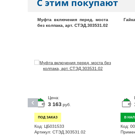
С этим покупают
олга, арт.
Муфта включения перед. моста
Гайк
без колпака, арт. СТЭД.303531.02
Цена:
3 163
руб.
ПОД ЗАКАЗ
В НА
Код:
ЦБ031533
Код:
0
Артикул:
СТЭД.303531.02
Примен