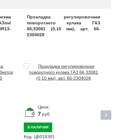
изма
Прокладка регулировочная
Шайба 
АЗон/
поворотного кулака ГАЗ
замочная, 
R13-
66,33081 (0,10 мм), арт. 66-
2304028
Цена:
Цена:
7
188
руб.
р
В НАЛИЧИИ
В НАЛИЧИИ
Код:
ЦБ018381
Код:
ЦБ0256