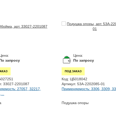
Цена:
Цена:
По запросу
По запросу
ЗАКАЗ
ПОД ЗАКАЗ
Б027251
Код:
ЦБ018042
л:
33027-2201087
Артикул:
53А-2202085-01
яемость: 27057, 32217,
Применяемость: 3306, 3309, 330
...
а
Подушка опоры