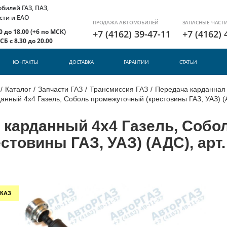
илей ГАЗ, ПАЗ,
сти и ЕАО
ПРОДАЖА АВТОМОБИЛЕЙ
ЗАПАСНЫЕ ЧАСТ
 до 18.00 (+6 по МСК)
+7 (4162) 39-47-11
+7 (4162) 
Б с 8.30 до 20.00
КОНТАКТЫ
ДОСТАВКА
ГАРАНТИИ
СТАТЬИ
/
Каталог
/
Запчасти ГАЗ
/
Трансмиссия ГАЗ
/
Передача карданная
анный 4х4 Газель, Соболь промежуточный (крестовины ГАЗ, УАЗ) (
 карданный 4х4 Газель, Соб
естовины ГАЗ, УАЗ) (АДС), арт
КАЗ