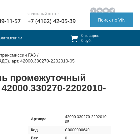
И
СЕРВИСНЫЙ ЦЕНТР
Поиск по VIN
49-11-57
+7 (4162) 42-05-39
0 товаров
АВТОМОБИЛИ
0 руб.
 трансмиссии ГАЗ
/
АДС), арт. 42000.330270-2202010-05
оль промежуточный
. 42000.330270-2202010-
42000.330270-2202010-
Артикул
05
Код
С0000000649
Вес
0