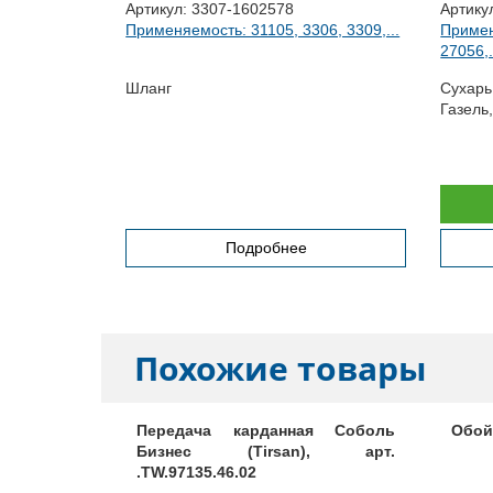
Артикул:
3307-1602578
Артику
Применяемость: 31105, 3306, 3309,...
Примен
27056,.
7, 33072,...
Шланг
Сухарь
Газель
3081,3309 4
Подробнее
Похожие товары
 JAC N120
Передача карданная Соболь
Обойм
), арт.
Бизнес (Tirsan), арт.
.TW.97135.46.02