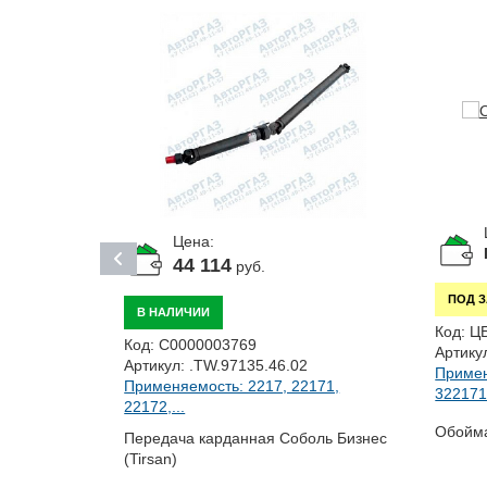
Цена:
44 114
руб.
ПОД 
В НАЛИЧИИ
Код:
Ц
Код:
С0000003769
Артику
Артикул:
.TW.97135.46.02
Примен
Применяемость: 2217, 22171,
322171,
22172,...
лдай...
Обойм
Передача карданная Соболь Бизнес
(Tirsan)
 N120