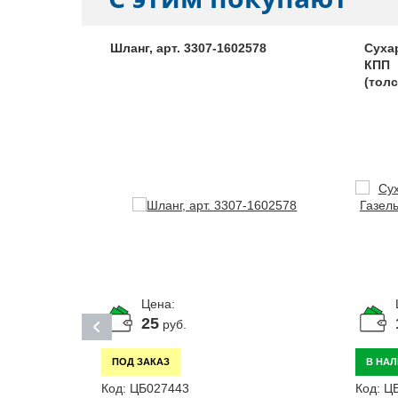
ния ГАЗ
Шланг, арт. 3307-1602578
Суха
едач, арт.
КПП 
(толс
Цена:
25
руб.
ПОД ЗАКАЗ
В НА
Код:
ЦБ027443
Код:
Ц