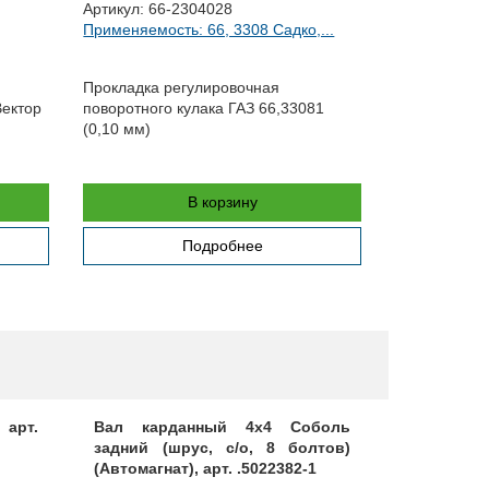
Артикул:
66-2304028
Артикул:
330
Применяемость: 66, 3308 Садко,...
Применяемос
27056,...
Прокладка регулировочная
Шайба ступи
Вектор
поворотного кулака ГАЗ 66,33081
(0,10 мм)
В корзину
Подробнее
рт.
Вал карданный 4х4 Соболь
Передача
задний (шрус, с/о, 8 болтов)
NEXT, арт.
(Автомагнат), арт. .5022382-1