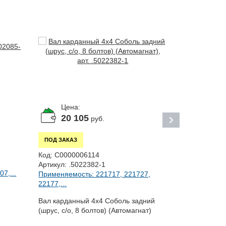
Цена:
Цена:
20 105
58 6
руб.
ПОД ЗАКАЗ
ПОД ЗАКАЗ
Код:
С0000006114
Код:
С00000
Артикул:
.5022382-1
Артикул:
C40
7,...
Применяемость: 221717, 221727,
Применяемос
22177,...
C43R13...
Вал карданный 4х4 Соболь задний
Передача ка
(шрус, с/о, 8 болтов) (Автомагнат)