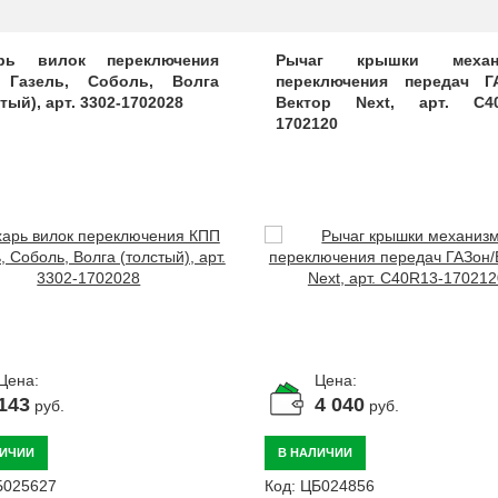
рь вилок переключения
Рычаг крышки механ
Газель, Соболь, Волга
переключения передач Г
тый), арт. 3302-1702028
Вектор Next, арт. C40
1702120
Цена:
Цена:
143
4 040
руб.
руб.
ЛИЧИИ
В НАЛИЧИИ
Б025627
Код:
ЦБ024856