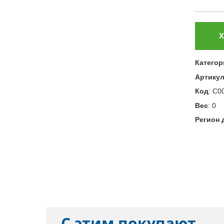
Х
Категор
Артику
Код
:
С0
Вес
:
0
Регион 
С этим покупают