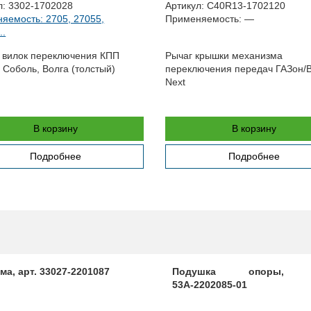
л:
3302-1702028
Артикул:
C40R13-1702120
яемость: 2705, 27055,
Применяемость:
—
..
 вилок переключения КПП
Рычаг крышки механизма
, Соболь, Волга (толстый)
переключения передач ГАЗон/
Next
В корзину
В корзину
Подробнее
Подробнее
а, арт. 33027-2201087
Подушка опоры, а
53А-2202085-01