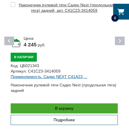
0
Цена:
4 245
руб.
В НАЛИЧИИ
Код:
ЦБ021343
К
Артикул:
C41C23-3414059
А
Применяемость: Садко NEXT C41A23,...
П
Наконечник рулевой тяги Садко Next (продольная тяга)
Р
задний
В корзину
Подробнее