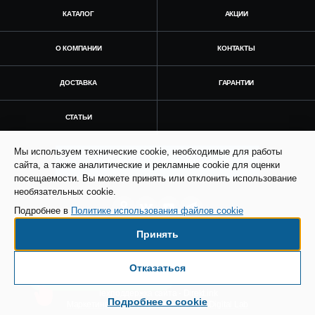
КАТАЛОГ
АКЦИИ
О КОМПАНИИ
КОНТАКТЫ
ДОСТАВКА
ГАРАНТИИ
СТАТЬИ
Мы используем технические cookie, необходимые для работы
Получить консультацию
сайта, а также аналитические и рекламные cookie для оценки
посещаемости. Вы можете принять или отклонить использование
необязательных cookie.
Подробнее в
Политике использования файлов cookie
Принять
© Все права защищены. Информация сайта
защищена законом об авторских правах.
Отказаться
Есть вопросы по доставке?
SEO продвижение сайта - Result Plus
Техподдержка сайта - Direkt.ink
Подробнее о cookie
Маркетинговая поддержка - AdCreat Digital Lab