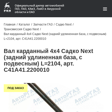
Официальный дилер автомобилей
ГАЗ, ПАЗ, КАвЗ, ЛиАЗ в Амурской
области и ЕАО
Каталог
Главная
/
Каталог
/
Запчасти ГАЗ
/
Садко Next
/
Трансмиссия Садко Next
/
Акции
Вал карданный 4х4 Садко Next (задний удлиненная база, с подвесным)
L=2104, арт. C41A41.2200010
О компании
Вал карданный 4х4 Садко Next
Контакты
(задний удлиненная база, с
подвесным) L=2104, арт.
Доставка
C41A41.2200010
Гарантии
ПОД ЗАКАЗ
Статьи
Автомобили