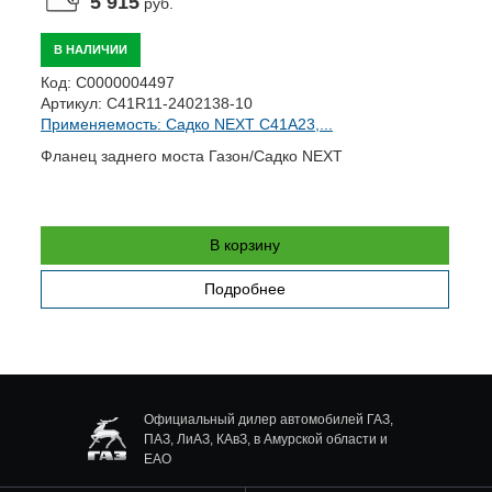
5 915
руб.
В НАЛИЧИИ
А
Код:
С0000004497
П
Артикул:
C41R11-2402138-10
Применяемость: Садко NEXT C41A23,...
Ц
Фланец заднего моста Газон/Садко NEXT
В корзину
Подробнее
Официальный дилер автомобилей ГАЗ,
ПАЗ, ЛиАЗ, КАвЗ, в Амурской области и
ЕАО