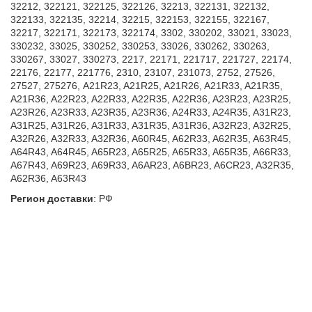
32212, 322121, 322125, 322126, 32213, 322131, 322132,
322133, 322135, 32214, 32215, 322153, 322155, 322167,
32217, 322171, 322173, 322174, 3302, 330202, 33021, 33023,
330232, 33025, 330252, 330253, 33026, 330262, 330263,
330267, 33027, 330273, 2217, 22171, 221717, 221727, 22174,
22176, 22177, 221776, 2310, 23107, 231073, 2752, 27526,
27527, 275276, A21R23, A21R25, A21R26, A21R33, A21R35,
A21R36, A22R23, A22R33, A22R35, A22R36, A23R23, A23R25,
A23R26, A23R33, A23R35, A23R36, A24R33, A24R35, A31R23,
A31R25, A31R26, A31R33, A31R35, A31R36, A32R23, A32R25,
A32R26, A32R33, A32R36, A60R45, A62R33, A62R35, A63R45,
A64R43, A64R45, A65R23, A65R25, A65R33, A65R35, A66R33,
A67R43, A69R23, A69R33, A6AR23, A6BR23, A6CR23, A32R35,
A62R36, A63R43
Регион доставки
:
РФ