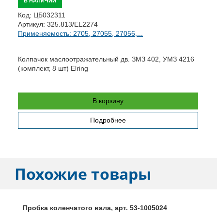
В НАЛИЧИИ
Код:
ЦБ032311
К
Артикул:
325.813/EL2274
А
Применяемость: 2705, 27055, 27056,...
П
Колпачок маслоотражательный дв. ЗМЗ 402, УМЗ 4216
З
(комплект, 8 шт) Elring
4
В корзину
Подробнее
Похожие товары
Пробка коленчатого вала, арт. 53-1005024