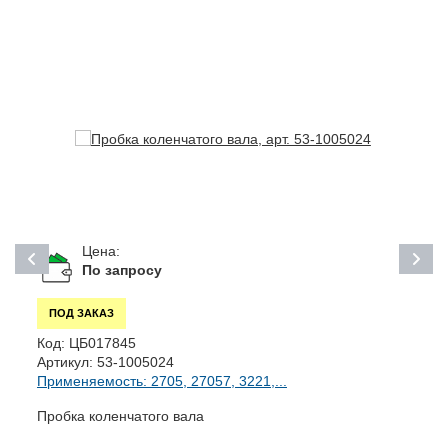
Цена:
По запросу
ПОД ЗАКАЗ
Код:
ЦБ017845
К
Артикул:
53-1005024
А
Применяемость: 2705, 27057, 3221,...
П
Пробка коленчатого вала
В
с