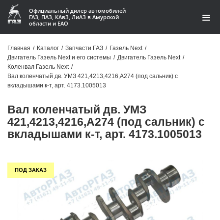
Официальный дилер автомобилей
ГАЗ, ПАЗ, КАвЗ, ЛиАЗ в Амурской
области и ЕАО
Каталог
Главная
/
Каталог
/
Запчасти ГАЗ
/
Газель Next
/
Двигатель Газель Next и его системы
/
Двигатель Газель Next
/
Акции
Коленвал Газель Next
/
Вал коленчатый дв. УМЗ 421,4213,4216,А274 (под сальник) с
О компании
вкладышами к-т, арт. 4173.1005013
Вал коленчатый дв. УМЗ
Контакты
421,4213,4216,А274 (под сальник) с
Доставка
вкладышами к-т, арт. 4173.1005013
Гарантии
ПОД ЗАКАЗ
Статьи
Автомобили