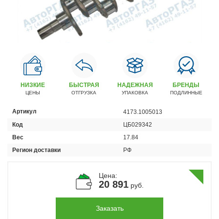
Автомобили
+7 (4162) 22-95-09
Запчасти
+7 (4162) 22-95-79
Сервисный центр
+7 (4162) 22–95–69
НИЗКИЕ
БЫСТРАЯ
НАДЕЖНАЯ
БРЕНДЫ
ЦЕНЫ
ОТГРУЗКА
УПАКОВКА
ПОДЛИННЫЕ
График работы: ПН-ПТ с 8.30 до 18.00 (+6 по МСК)
Артикул
4173.1005013
График работы сервис: ПН-СБ с 8.30 до 20.00
Код
ЦБ029342
Вес
17.84
Регион доставки
РФ
Цена:
20 891
руб.
Заказать