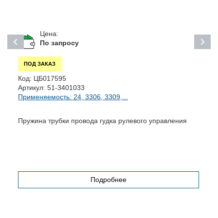
Цена:
По запросу
ПОД ЗАКАЗ
Код:
ЦБ017595
К
Артикул:
51-3401033
А
Применяемость: 24, 3306, 3309,...
П
Пружина трубки провода гудка рулевого управления
У
Подробнее