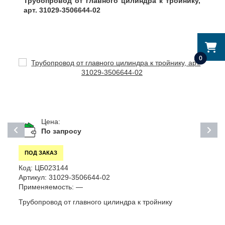
Трубопровод от главного цилиндра к тройнику,
арт. 31029-3506644-02
0
Цена:
По запросу
ПОД ЗАКАЗ
Код:
ЦБ023144
К
Артикул:
31029-3506644-02
А
Применяемость:
—
П
Трубопровод от главного цилиндра к тройнику
Т
ш