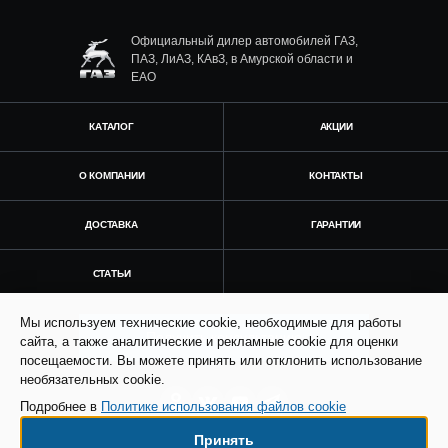
Официальный дилер автомобилей ГАЗ,
ПАЗ, ЛиАЗ, КАвЗ, в Амурской области и
ЕАО
КАТАЛОГ
АКЦИИ
О КОМПАНИИ
КОНТАКТЫ
ДОСТАВКА
ГАРАНТИИ
СТАТЬИ
Мы используем технические cookie, необходимые для работы
Получить консультацию
сайта, а также аналитические и рекламные cookie для оценки
посещаемости. Вы можете принять или отклонить использование
необязательных cookie.
Подробнее в
Политике использования файлов cookie
Принять