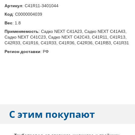
Артикул
:
C41R11-3401044
Код
:
С0000004039
Вес
:
1.8
Применяемость
:
Садко NEXT C41A23, Садко NEXT C41A43,
Садко NEXT C41C23, Садко NEXT C42C43, C41R11, C41R13,
C42R33, C41R16, C41R33, C41R36, C42R36, C41RB3, C41R31
Регион доставки
:
РФ
С этим покупают