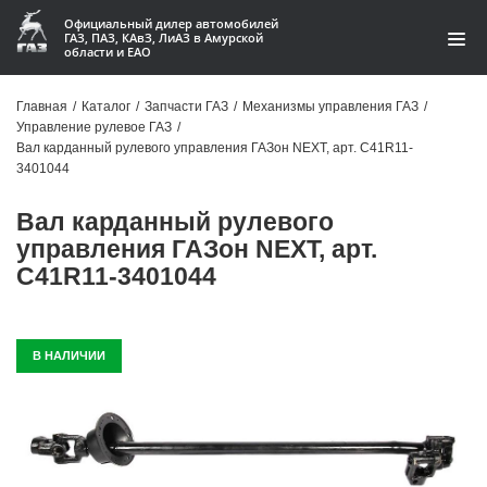
Официальный дилер автомобилей
ГАЗ, ПАЗ, КАвЗ, ЛиАЗ в Амурской
области и ЕАО
Каталог
Главная
/
Каталог
/
Запчасти ГАЗ
/
Механизмы управления ГАЗ
/
Управление рулевое ГАЗ
/
Акции
Вал карданный рулевого управления ГАЗон NEXT, арт. C41R11-
3401044
О компании
Вал карданный рулевого
Контакты
управления ГАЗон NEXT, арт.
C41R11-3401044
Доставка
Гарантии
В НАЛИЧИИ
Статьи
Автомобили