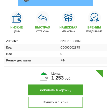
Автомобили
+7 (4162) 22-95-09
Запчасти
+7 (4162) 22-95-79
НИЗКИЕ
БЫСТРАЯ
НАДЕЖНАЯ
БРЕНДЫ
ЦЕНЫ
ОТГРУЗКА
УПАКОВКА
ПОДЛИННЫЕ
Сервисный центр
+7 (4162) 22–95–69
Артикул
32053-1308076
Код
С0000002875
График работы: ПН-ПТ с 8.30 до 18.00 (+6 по МСК)
Вес
0
График работы сервис: ПН-СБ с 8.30 до 20.00
Регион доставки
РФ
Цена:
1 253
руб.
Добавить в корзину
Купить в 1 клик