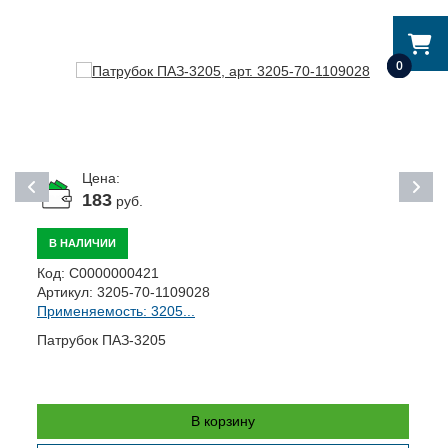
0
Цена:
183
руб.
В НАЛИЧИИ
Код:
С0000000421
К
Артикул:
3205-70-1109028
А
Применяемость: 3205...
П
Патрубок ПАЗ-3205
П
В корзину