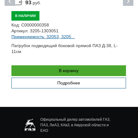
93
руб.
В НАЛИЧИИ
Код:
С0000000358
К
Артикул:
3205-1303051
А
Применяемость: 32053, 3205...
П
Патрубок подводящий боковой прямой ПАЗ Д-38, L-
Ш
11см
В корзину
Подробнее
Официальный дилер автомобилей ГАЗ,
ПАЗ, ЛиАЗ, КАвЗ, в Амурской области и
ЕАО