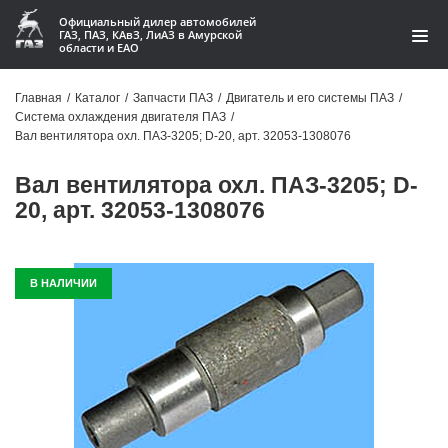
Официальный дилер автомобилей
ГАЗ, ПАЗ, КАвЗ, ЛиАЗ в Амурской
области и ЕАО
Каталог
Главная
/
Каталог
/
Запчасти ПАЗ
/
Двигатель и его системы ПАЗ
/
Система охлаждения двигателя ПАЗ
/
Акции
Вал вентилятора охл. ПАЗ-3205; D-20, арт. 32053-1308076
О компании
Вал вентилятора охл. ПАЗ-3205; D-
20, арт. 32053-1308076
Контакты
Доставка
В НАЛИЧИИ
Гарантии
Статьи
Автомобили