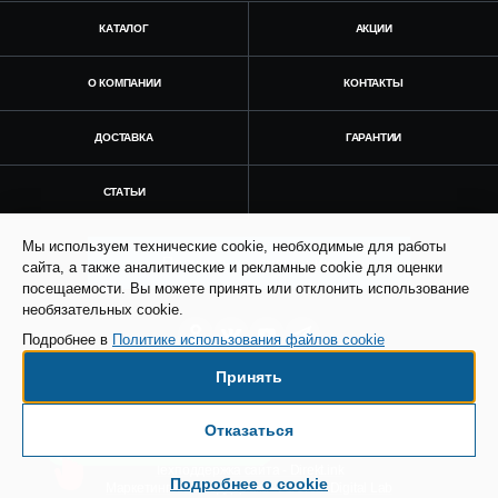
КАТАЛОГ
АКЦИИ
О КОМПАНИИ
КОНТАКТЫ
ДОСТАВКА
ГАРАНТИИ
СТАТЬИ
Мы используем технические cookie, необходимые для работы
Получить консультацию
сайта, а также аналитические и рекламные cookie для оценки
посещаемости. Вы можете принять или отклонить использование
необязательных cookie.
Подробнее в
Политике использования файлов cookie
Принять
© Все права защищены. Информация сайта
защищена законом об авторских правах.
Отказаться
Есть вопросы по доставке?
SEO продвижение сайта - Result Plus
Техподдержка сайта - Direkt.ink
Подробнее о cookie
Маркетинговая поддержка - AdCreat Digital Lab