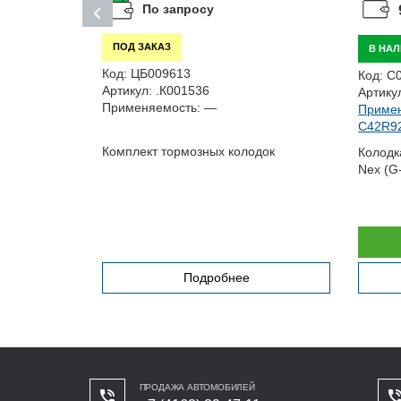
По запросу
ПОД ЗАКАЗ
В НА
Код:
ЦБ009613
Код:
С
Артикул:
.К001536
Артику
Применяемость:
—
Примен
C42R92,
9, 3307,...
Комплект тормозных колодок
Колодк
Nex (G
Подробнее
ПРОДАЖА АВТОМОБИЛЕЙ