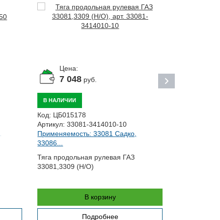
Цена:
Цена:
7 048
1 33
руб.
В НАЛИЧИИ
ПОД ЗАКАЗ
Код:
ЦБ015178
Код:
ЦБ0236
Артикул:
33081-3414010-10
Артикул:
311
,
Применяемость: 33081 Садко,
Применяемо
33086...
Тяга продольная рулевая ГАЗ
Тяга рулево
33081,3309 (Н/О)
[Оригинал]
В корзину
Подробнее