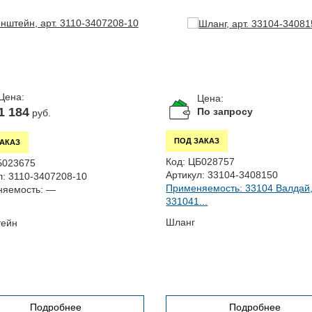
Цена:
Цена:
1 184
По запросу
руб.
ПОД ЗАКАЗ
ЗАКАЗ
Код:
ЦБ028757
Б023675
Артикул:
33104-3408150
л:
3110-3407208-10
Применяемость: 33104 Валдай
яемость:
—
331041...
Шланг
тейн
Подробнее
Подробнее