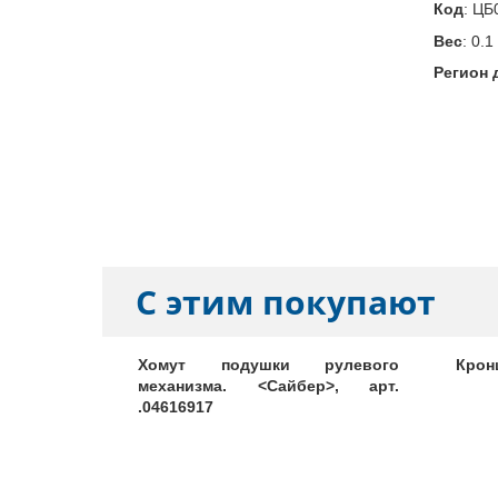
Код
:
ЦБ
Вес
:
0.1
Регион 
С этим покупают
Next дв.
Хомут подушки рулевого
Кронш
ельный (н/
механизма. <Сайбер>, арт.
0-21
.04616917