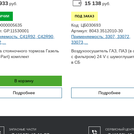
933
15 138
руб.
руб.
ЛИЧИИ
ПОД ЗАКАЗ
0000005635
Код:
ЦБ030693
л:
GP.11530001
Артикул:
8043.3512010-30
яемость: C41R92, C42R90,
Применяемость: 3307, 33072,
...
33073,...
а стояночного тормоза Газель
Воздухоосушитель ГАЗ, ПАЗ (в 
-Part) комплект
с фильтром) 24 V с шумоглуши
в СБ
В корзину
Подробнее
Подробнее
ЗАПАСНЫЕ ЧАСТИ
СЕРВИСНЫЙ ЦЕНТ