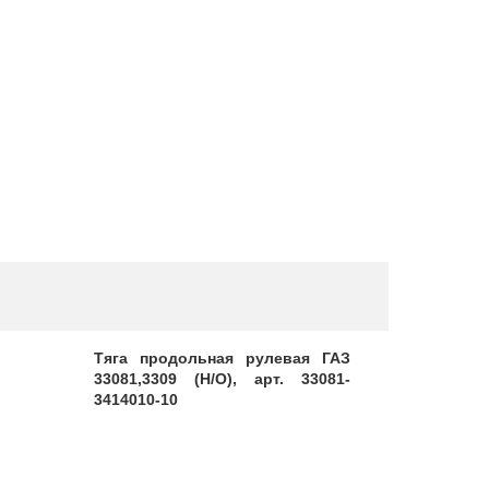
Тяга продольная рулевая ГАЗ
Тяга руле
33081,3309 (Н/О), арт. 33081-
[Оригинал]
3414010-10