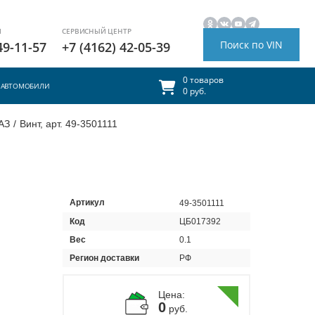
И
СЕРВИСНЫЙ ЦЕНТР
Поиск по VIN
49-11-57
+7 (4162) 42-05-39
0 товаров
АВТОМОБИЛИ
0 руб.
АЗ
/
Винт, арт. 49-3501111
Артикул
49-3501111
Код
ЦБ017392
Вес
0.1
Регион доставки
РФ
Цена:
0
руб.