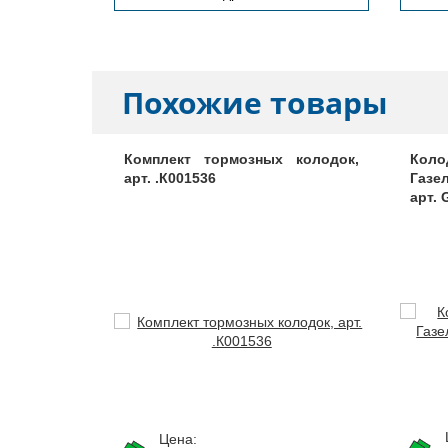
Похожие товары
т. 33078-
Комплект тормозных колодок,
Коло
арт. .К001536
Газе
арт. 
Цена: