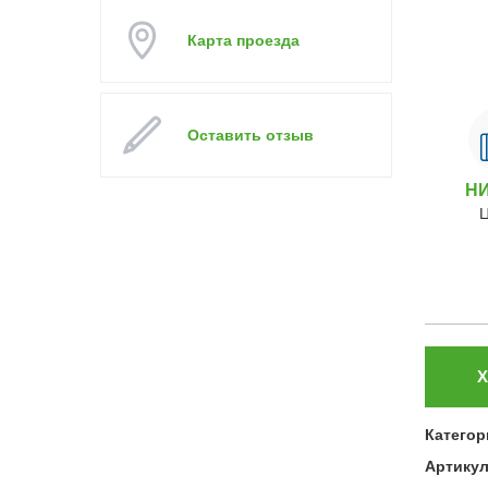
Карта проезда
Оставить отзыв
Н
Х
Категор
Артику