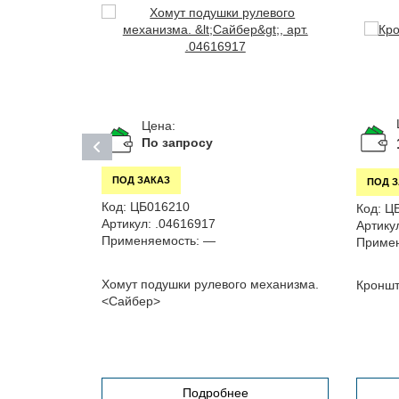
Цена:
По запросу
ПОД ЗАКАЗ
ПОД 
Код:
ЦБ016210
Код:
Ц
Артикул:
.04616917
Артику
-21
Применяемость:
—
Примен
 A21R30,
Хомут подушки рулевого механизма.
Кронш
в. Cummins
<Сайбер>
Подробнее