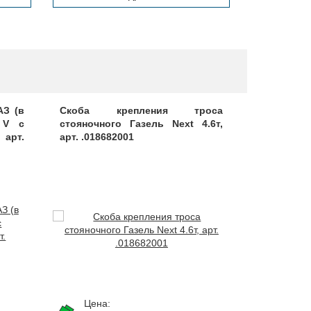
АЗ (в
Скоба крепления троса
Накладка 
 V с
стояночного Газель Next 4.6т,
КАМАЗ Ком
арт.
арт. .018682001
3501B247-
Цена:
Цена: