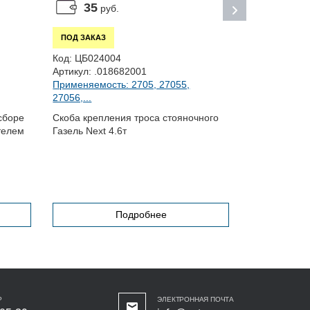
35
1 37
руб.
ПОД ЗАКАЗ
ПОД ЗАКАЗ
Код:
ЦБ024004
Код:
ЦБ0176
Артикул:
.018682001
Артикул:
350
Применяемость: 2705, 27055,
Применяемо
27056,...
сборе
Скоба крепления троса стояночного
Накладка то
телем
Газель Next 4.6т
КАМАЗ Комп
Подробнее
Р
ЭЛЕКТРОННАЯ ПОЧТА