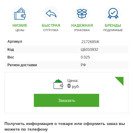
Автомобили
+7 (4162) 22-95-09
Запчасти
НИЗКИЕ
БЫСТРАЯ
НАДЕЖНАЯ
БРЕНДЫ
+7 (4162) 22-95-79
ЦЕНЫ
ОТГРУЗКА
УПАКОВКА
ПОДЛИННЫЕ
Сервисный центр
Артикул
.2172685/К
+7 (4162) 22–95–69
Код
ЦБ010932
Вес
0.025
График работы: ПН-ПТ с 8.30 до 18.00 (+6 по МСК)
Регион доставки
РФ
График работы сервис: ПН-СБ с 8.30 до 20.00
Цена:
0
руб.
Заказать
Получить информация о товаре или оформить заказ вы
можете по телефону