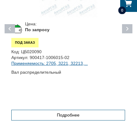
0
Цена:
По запросу
ПОД ЗАКАЗ
К
Код:
ЦБ020090
А
Артикул:
900417-1006015-02
П
Применяемость: 2705, 3221, 32213,...
П
Вал распределительный
З
Подробнее