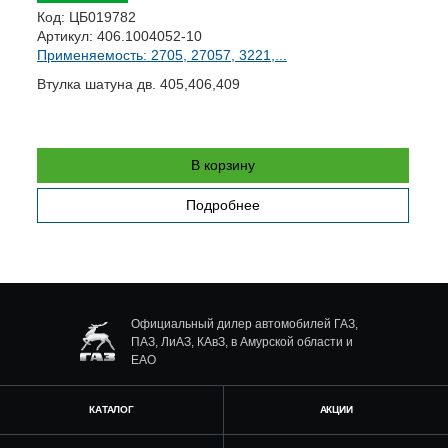
К
Код:
ЦБ019782
А
Артикул:
406.1004052-10
П
Применяемость: 2705, 27057, 3221,...
Б
Втулка шатуна дв. 405,406,409
В корзину
Подробнее
Официальный дилер автомобилей ГАЗ,
ПАЗ, ЛиАЗ, КАвЗ, в Амурской области и
ЕАО
КАТАЛОГ
АКЦИИ