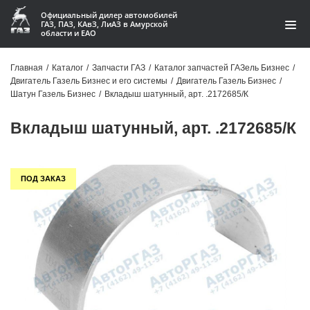
Официальный дилер автомобилей
ГАЗ, ПАЗ, КАвЗ, ЛиАЗ в Амурской
области и ЕАО
Каталог
Главная
/
Каталог
/
Запчасти ГАЗ
/
Каталог запчастей ГАЗель Бизнес
/
Двигатель Газель Бизнес и его системы
/
Двигатель Газель Бизнес
/
Акции
Шатун Газель Бизнес
/
Вкладыш шатунный, арт. .2172685/К
О компании
Вкладыш шатунный, арт. .2172685/К
Контакты
ПОД ЗАКАЗ
Доставка
Гарантии
Статьи
Автомобили