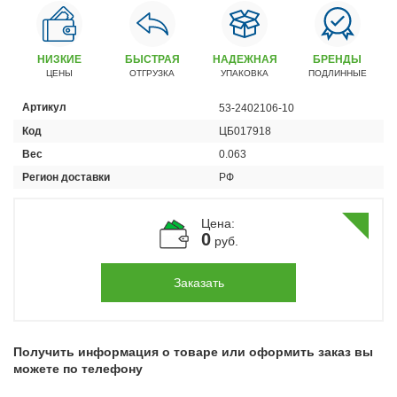
Автомобили
+7 (4162) 22-95-09
НИЗКИЕ
БЫСТРАЯ
НАДЕЖНАЯ
БРЕНДЫ
Запчасти
ЦЕНЫ
ОТГРУЗКА
УПАКОВКА
ПОДЛИННЫЕ
+7 (4162) 22-95-79
Артикул
53-2402106-10
Сервисный центр
Код
ЦБ017918
+7 (4162) 22–95–69
Вес
0.063
Регион доставки
РФ
График работы: ПН-ПТ с 8.30 до 18.00 (+6 по МСК)
График работы сервис: ПН-СБ с 8.30 до 20.00
Цена:
0
руб.
Заказать
Получить информация о товаре или оформить заказ вы
можете по телефону