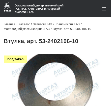
Официальный дилер автомобилей
ГАЗ, ПАЗ, КАвЗ, ЛиАЗ в Амурской
области и ЕАО
Каталог
Главная
/
Каталог
/
Запчасти ГАЗ
/
Трансмиссия ГАЗ
/
Мост задний(мосты задние) ГАЗ
/
Втулка, арт. 53-2402106-10
Акции
Втулка, арт. 53-2402106-10
О компании
Контакты
ПОД ЗАКАЗ
Доставка
Гарантии
Статьи
Автомобили