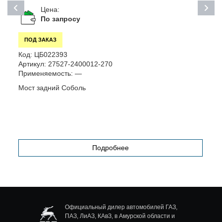
Цена:
По запросу
ПОД ЗАКАЗ
К
Код:
ЦБ022393
А
Артикул:
27527-2400012-270
П
Применяемость:
—
П
Мост задний Соболь
Подробнее
Официальный дилер автомобилей ГАЗ,
ПАЗ, ЛиАЗ, КАвЗ, в Амурской области и