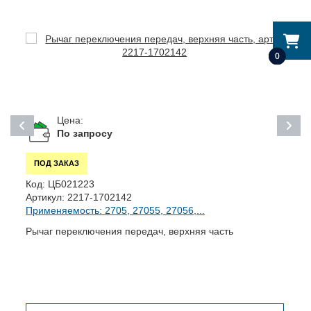
0
Цена:
По запросу
ПОД ЗАКАЗ
Код:
ЦБ021223
К
Артикул:
2217-1702142
А
Применяемость: 2705, 27055, 27056,...
П
Рычаг переключения передач, верхняя часть
К