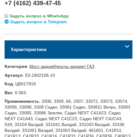
+7 (4162) 439-47-45
Задать вопрос в WhatsApp
Задать вопрос в Telegram
Характеристики
Категория
:
Мост задний(мосты задние) ГАЗ
Артикул
:
53-2402106-10
Код
:
ЦБ017918
Вес
:
0.063
Применяемость
:
3306, 3309, 66, 3307, 33072, 33073, 33074,
33096, 33098, 3308 Садко, 33081 Садко, 330811 Вепрь, 33083
Садко, 33085, 33086 Земляк, Садко NEXT C41A23, Садко
NEXT C41A43, Садко NEXT C41C23, Садко NEXT C42C43,
53А, 33104 Валдай, 331041 Валдай, 331043 Валдай, 33106
Валдай, 331061 Валдай, 331063 Валдай, 461601, C41R11,
C41R13, C42R33, C41R16, C41R33, C41R36, C42R36, C40R13,