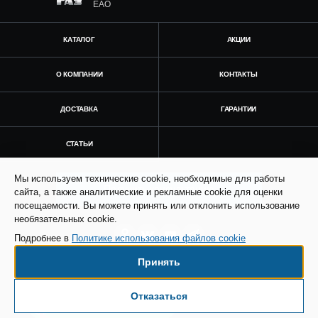
ЕАО
КАТАЛОГ
АКЦИИ
О КОМПАНИИ
КОНТАКТЫ
ДОСТАВКА
ГАРАНТИИ
СТАТЬИ
Мы используем технические cookie, необходимые для работы
Получить консультацию
сайта, а также аналитические и рекламные cookie для оценки
посещаемости. Вы можете принять или отклонить использование
необязательных cookie.
Подробнее в
Политике использования файлов cookie
Принять
© Все права защищены. Информация сайта
защищена законом об авторских правах.
Отказаться
Есть вопросы по доставке?
SEO продвижение сайта - Result Plus