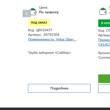
Цена:
По запросу
ПОД ЗАКАЗ
В НА
Код:
ЦБ016437
Код:
С
Артикул:
.04792304
Артику
Применяемость: Volga Siber...
Примен
C41A23,
Труба заборная <Сайбер>
Кроншт
Cummin
ей клапана
Подробнее