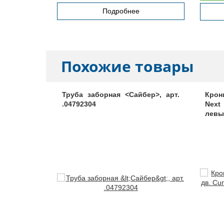
Подробнее
Похожие товары
лкателей
Труба заборная <Сайбер>, арт.
Крон
024
.04792304
Next
левы