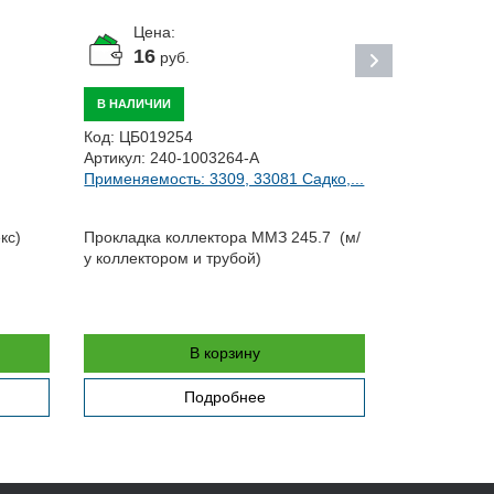
Цена:
Цена:
16
руб.
1 31
В НАЛИЧИИ
В НАЛИЧИИ
Код:
ЦБ019254
Код:
ЦБ0191
Артикул:
240-1003264-А
Артикул:
G51
Применяемость: 3309, 33081 Садко,...
Применяемо
кс)
Прокладка коллектора ММЗ 245.7 (м/
Ролик натяж
у коллектором и трубой)
агрегатов (н
двигателе) (
В корзину
Подробнее