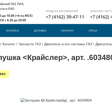
илей ГАЗ, ПАЗ,
сти и ЕАО
ПРОДАЖА АВТОМОБИЛЕЙ
ЗАПАСНЫЕ ЧАСТ
 до 18.00 (+6 по МСК)
+7 (4162) 39-47-11
+7 (4162) 
Б с 8.30 до 20.00
КОНТАКТЫ
ДОСТАВКА
ГАРАНТИИ
СТАТЬИ
/
Каталог
/
Запчасти ГАЗ
/
Двигатель и его системы ГАЗ
/
Двигатель
лушка <Крайслер>, арт. .60348
КАЗ