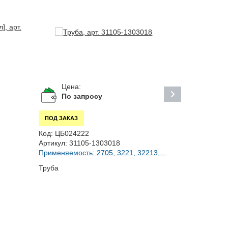
Цена:
Цена:
2 22
По запросу
ПОД ЗАКАЗ
ПОД ЗАКАЗ
Код:
ЦБ024222
Код:
ЦБ0164
Артикул:
31105-1303018
Артикул:
.04
Применяемость: 2705, 3221, 32213,...
Применяемост
Труба
Корпус терм