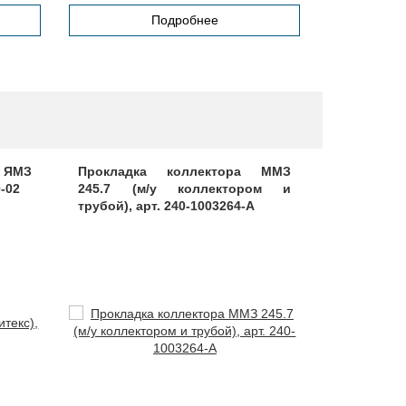
Подробнее
 ЯМЗ
Прокладка коллектора ММЗ
Ролик на
0-02
245.7 (м/у коллектором и
ремень а
трубой), арт. 240-1003264-А
средний,
(оригинал)