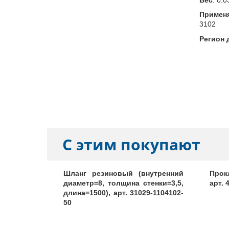
Примен
3102
Регион 
С этим покупают
ремня дв.
Шланг резиновый (внутренний
Прок
10; 4234;
диаметр=8, толщина стенки=3,5,
арт. 
ном), арт.
длина=1500), арт. 31029-1104102-
50