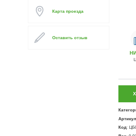
Карта проезда
Оставить отзыв
Н
Х
Категор
Артику
Код
:
ЦБ
Вес
:
0.0