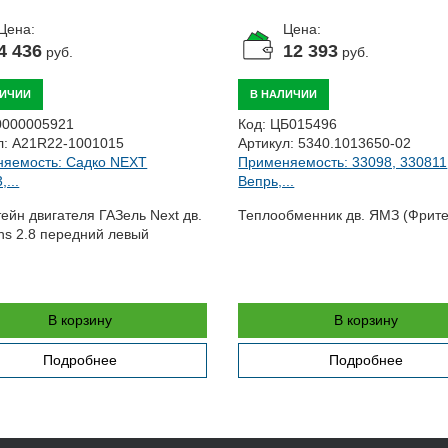
Цена:
Цена:
4 436
12 393
руб.
руб.
ЛИЧИИ
В НАЛИЧИИ
0000005921
Код:
ЦБ015496
л:
A21R22-1001015
Артикул:
5340.1013650-02
яемость: Садко NEXT
Применяемость: 33098, 330811
...
Вепрь,...
ейн двигателя ГАЗель Next дв.
Теплообменник дв. ЯМЗ (Фрите
s 2.8 передний левый
В корзину
В корзину
Подробнее
Подробнее