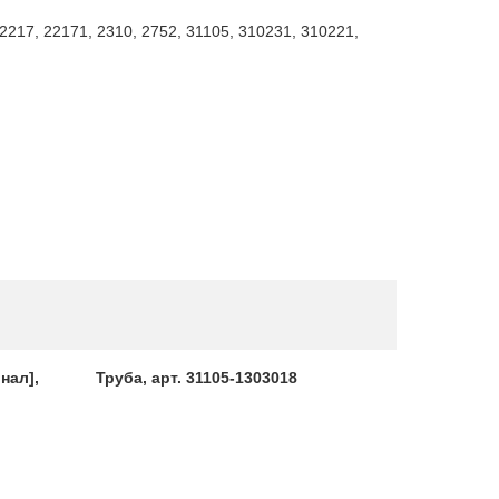
2217, 22171, 2310, 2752, 31105, 310231, 310221,
нал],
Труба, арт. 31105-1303018
Корпус т
арт. .0479