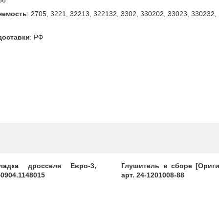
яемость
:
2705, 3221, 32213, 322132, 3302, 330202, 33023, 330232, 
доставки
:
РФ
ладка дросселя Евро-3,
Глушитель в сборе [Ориги
40904.1148015
арт. 24-1201008-88