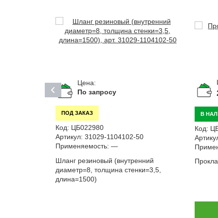
Цена:
По запросу
ПОД ЗАКАЗ
В НА
Код:
ЦБ022980
Код:
Ц
Артикул:
31029-1104102-50
Артику
Применяемость:
—
Примен
Шланг резиновый (внутренний
Прокла
я дв. ЗМЗ
диаметр=8, толщина стенки=3,5,
 4230; 32053
длина=1500)