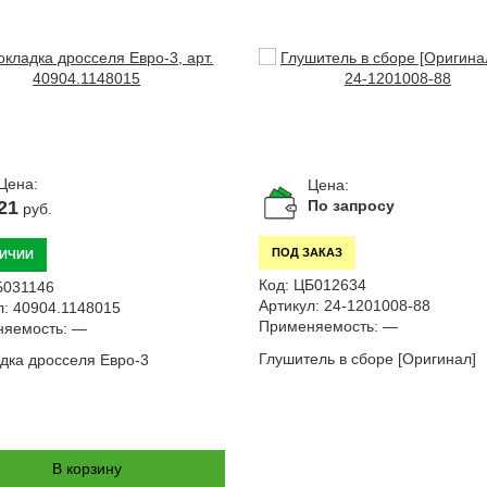
Цена:
Цена:
21
По запросу
руб.
ПОД ЗАКАЗ
ЛИЧИИ
Код:
ЦБ012634
Б031146
Артикул:
24-1201008-88
л:
40904.1148015
Применяемость:
—
яемость:
—
Глушитель в сборе [Оригинал]
дка дросселя Евро-3
В корзину