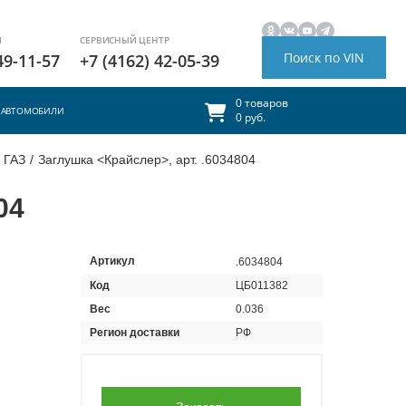
И
СЕРВИСНЫЙ ЦЕНТР
Поиск по VIN
49-11-57
+7 (4162) 42-05-39
0 товаров
АВТОМОБИЛИ
0 руб.
 ГАЗ
/
Заглушка <Крайслер>, арт. .6034804
04
Артикул
.6034804
Код
ЦБ011382
Вес
0.036
Регион доставки
РФ