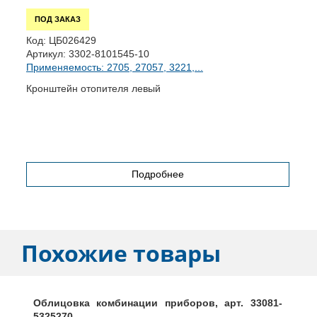
ПОД ЗАКАЗ
Код:
ЦБ026429
К
Артикул:
3302-8101545-10
А
Применяемость: 2705, 27057, 3221,...
П
Кронштейн отопителя левый
К
Подробнее
Похожие товары
Облицовка комбинации приборов, арт. 33081-
5325270