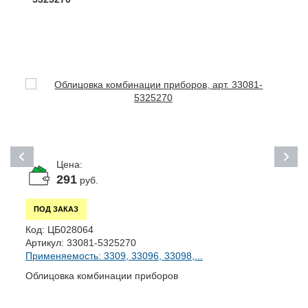
Цена:
291
руб.
ПОД ЗАКАЗ
К
Код:
ЦБ028064
А
Артикул:
33081-5325270
П
Применяемость: 3309, 33096, 33098,...
Н
Облицовка комбинации приборов