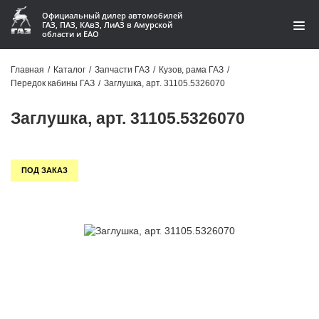
Официальный дилер автомобилей
ГАЗ, ПАЗ, КАвЗ, ЛиАЗ в Амурской
области и ЕАО
Каталог
Главная
/
Каталог
/
Запчасти ГАЗ
/
Кузов, рама ГАЗ
/
Передок кабины ГАЗ
/
Заглушка, арт. 31105.5326070
Акции
Заглушка, арт. 31105.5326070
О компании
Контакты
ПОД ЗАКАЗ
Доставка
Гарантии
Статьи
Автомобили