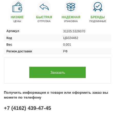
Автомобили
+7 (4162) 22-95-09
НИЗКИЕ
БЫСТРАЯ
НАДЕЖНАЯ
БРЕНДЫ
Запчасти
ЦЕНЫ
ОТГРУЗКА
УПАКОВКА
ПОДЛИННЫЕ
+7 (4162) 22-95-79
Артикул
31105.5326070
Сервисный центр
Код
ЦБ024462
+7 (4162) 22–95–69
Вес
0.001
Регион доставки
РФ
График работы: ПН-ПТ с 8.30 до 18.00 (+6 по МСК)
График работы сервис: ПН-СБ с 8.30 до 20.00
Заказать
Получить информация о товаре или оформить заказ вы
можете по телефону
+7 (4162) 439-47-45