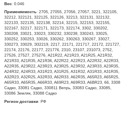
Вес
:
0.046
Применяемость
:
2705, 27055, 27056, 27057, 3221, 322105,
32212, 322121, 322125, 322126, 32213, 322131, 322132,
322133, 322135, 322138, 32214, 32215, 322153, 322155,
322167, 32217, 322171, 322173, 322174, 3302, 330202,
330208, 33021, 33023, 330232, 330238, 330243, 33025,
330252, 330253, 33026, 330262, 330263, 330267, 33027,
330273, 33029, Э32219, 2217, 22171, 221717, 22172, 221727,
22174, 22176, 22177, 221776, 2310, 23107, 231073, 2752,
27526, 27527, 275276, A21R22, A21R23, A21R25, A21R32,
A21R33, A21R35, A21R36, A22R22, A22R23, A22R32, A22R33,
A22R35, A23R22, A23R23, A23R25, A23R32, A23R33, A23R35,
A24R32, A24R33, A31R23, A31R25, A31R32, A31R33, A31R35,
A32R23, A32R25, A32R33, A62R33, A62R35, A65R23, A65R25,
A65R33, A65R35, A66R33, A69R23, A69R33, A6BR23, 66, 3308
Садко, 33081 Садко, 330811 Вепрь, 33083 Садко, 33085,
33086 Земляк, 33088 Садко
Регион доставки
:
РФ