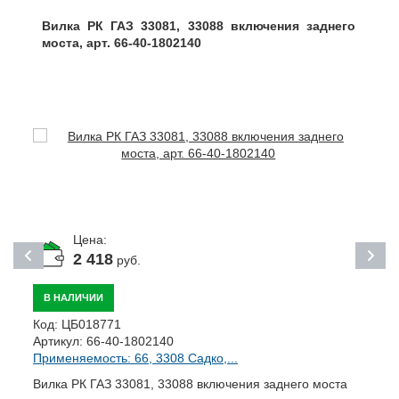
Вилка РК ГАЗ 33081, 33088 включения заднего
моста, арт. 66-40-1802140
Цена:
2 418
руб.
В НАЛИЧИИ
Код:
ЦБ018771
К
Артикул:
66-40-1802140
А
Применяемость: 66, 3308 Садко,...
П
Вилка РК ГАЗ 33081, 33088 включения заднего моста
К