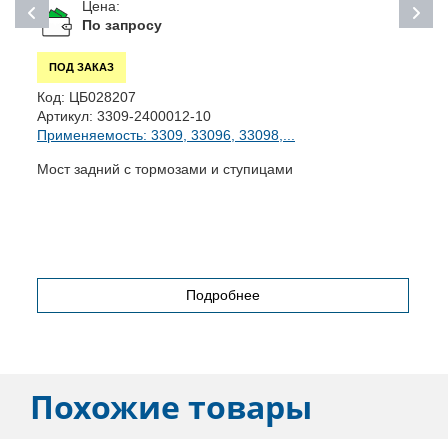
Цена:
По запросу
ПОД ЗАКАЗ
Код:
ЦБ028207
К
Артикул:
3309-2400012-10
А
Применяемость: 3309, 33096, 33098,...
П
Мост задний с тормозами и ступицами
Ф
Подробнее
Похожие товары