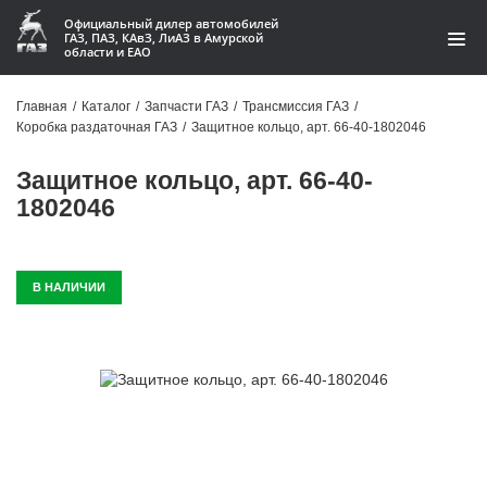
Официальный дилер автомобилей
ГАЗ, ПАЗ, КАвЗ, ЛиАЗ в Амурской
области и ЕАО
Каталог
Главная
/
Каталог
/
Запчасти ГАЗ
/
Трансмиссия ГАЗ
/
Коробка раздаточная ГАЗ
/
Защитное кольцо, арт. 66-40-1802046
Акции
Защитное кольцо, арт. 66-40-
О компании
1802046
Контакты
В НАЛИЧИИ
Доставка
Гарантии
Статьи
Автомобили