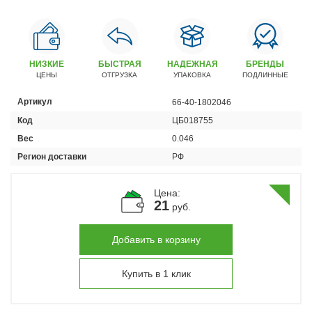
Автомобили
+7 (4162) 22-95-09
Запчасти
НИЗКИЕ
БЫСТРАЯ
НАДЕЖНАЯ
БРЕНДЫ
+7 (4162) 22-95-79
ЦЕНЫ
ОТГРУЗКА
УПАКОВКА
ПОДЛИННЫЕ
Сервисный центр
Артикул
66-40-1802046
+7 (4162) 22–95–69
Код
ЦБ018755
Вес
0.046
График работы: ПН-ПТ с 8.30 до 18.00 (+6 по МСК)
Регион доставки
РФ
График работы сервис: ПН-СБ с 8.30 до 20.00
Цена:
21
руб.
Добавить в корзину
Купить в 1 клик