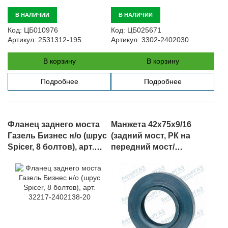
В НАЛИЧИИ
В НАЛИЧИИ
Код:
ЦБ010976
Код:
ЦБ025671
Артикул:
2531312-195
Артикул:
3302-2402030
В корзину
В корзину
Подробнее
Подробнее
Фланец заднего моста
Манжета 42х75х9/16
Газель Бизнес н/о (шрус
(задний мост, РК на
Spicer, 8 болтов), арт.
передний мост/
32217-2402138-20
промежуточный вал)
NAK, арт.
A21R22.2402052-01