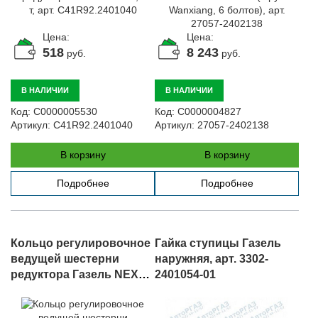
Автомобили
+7 (4162) 22-95-09
Цена:
Цена:
518
8 243
руб.
руб.
Запчасти
+7 (4162) 22-95-79
В НАЛИЧИИ
В НАЛИЧИИ
Сервисный центр
+7 (4162) 22–95–69
Код:
С0000005530
Код:
С0000004827
Артикул:
C41R92.2401040
Артикул:
27057-2402138
В корзину
В корзину
График работы: ПН-ПТ с 8.30 до 18.00 (+6 по МСК)
График работы сервис: ПН-СБ с 8.30 до 20.00
Подробнее
Подробнее
Кольцо регулировочное
Гайка ступицы Газель
ведущей шестерни
наружняя, арт. 3302-
редуктора Газель NEXT
2401054-01
(1.89мм), арт. A21R22-
2402065