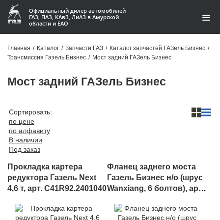
Официальный дилер автомобилей
ГАЗ, ПАЗ, КАвЗ, ЛиАЗ в Амурской
области и ЕАО
Каталог
Главная
/
Каталог
/
Запчасти ГАЗ
/
Каталог запчастей ГАЗель Бизнес
/
Трансмиссия Газель Бизнес
/
Мост задний ГАЗель Бизнес
Акции
Мост задний ГАЗель Бизнес
О компании
Контакты
Сортировать:
по цене
по алфавиту
Доставка
В наличии
Под заказ
Гарантии
Прокладка картера
Фланец заднего моста
Статьи
редуктора Газель Next
Газель Бизнес н/о (шрус
4,6 т, арт. C41R92.2401040
Wanxiang, 6 болтов), арт.
Автомобили
27057-2402138