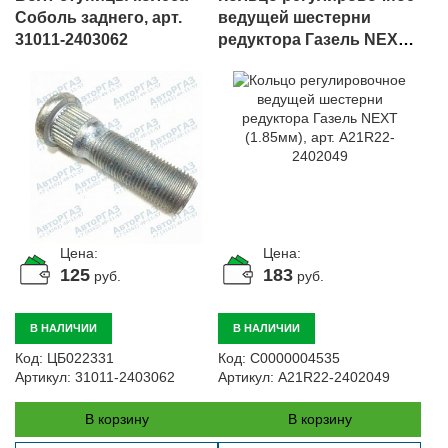
Соболь заднего, арт.
ведущей шестерни
31011-2403062
редуктора Газель NEXT
(1.85мм), арт. A21R22-
2402049
Цена:
Цена:
125
183
руб.
руб.
В НАЛИЧИИ
В НАЛИЧИИ
Код:
ЦБ022331
Код:
С0000004535
Артикул:
31011-2403062
Артикул:
A21R22-2402049
В корзину
В корзину