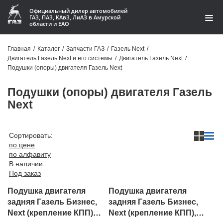
Официальный дилер автомобилей
ГАЗ, ПАЗ, КАвЗ, ЛиАЗ в Амурской
области и ЕАО
Каталог
Главная
/
Каталог
/
Запчасти ГАЗ
/
Газель Next
/
Двигатель Газель Next и его системы
/
Двигатель Газель Next
/
Акции
Подушки (опоры) двигателя Газель Next
О компании
Подушки (опоры) двигателя Газель
Next
Контакты
Доставка
Сортировать:
по цене
по алфавиту
Гарантии
В наличии
Под заказ
Статьи
Подушка двигателя
Подушка двигателя
Автомобили
задняя Газель Бизнес,
задняя Газель Бизнес,
Next (крепление КПП)
Next (крепление КПП),