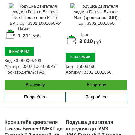
БРТ, арт. 3302.1001050РУ
арт. 3302.1001050
Автомобили
+7 (4162) 22-95-09
Запчасти
Цена:
+7 (4162) 22-95-79
Цена:
1 211
руб.
Сервисный центр
3 010
руб.
+7 (4162) 22–95–69
В НАЛИЧИИ
В НАЛИЧИИ
Код:
С0000005403
График работы: ПН-ПТ с 8.30 до 18.00 (+6 по МСК)
Артикул:
3302.1001050РУ
Код:
ЦБ008496
График работы сервис: ПН-СБ с 8.30 до 20.00
Производитель:
ГАЗ
Артикул:
3302.1001050
В корзину
В корзину
Подробнее
Подробнее
Кронштейн двигателя
Подушка двигателя
Газель Бизнес/ NEXT дв.
передняя дв. УМЗ