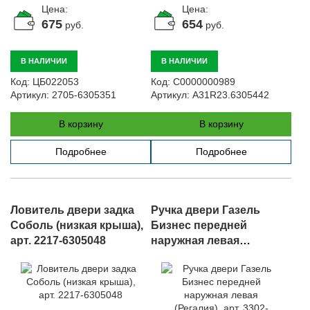
Цена:
Цена:
675
654
руб.
руб.
В НАЛИЧИИ
В НАЛИЧИИ
Код:
ЦБ022053
Код:
С0000000989
Артикул:
2705-6305351
Артикул:
A31R23.6305442
В корзину
В корзину
Подробнее
Подробнее
Ловитель двери задка
Ручка двери Газель
Соболь (низкая крыша),
Бизнес передней
арт. 2217-6305048
наружная левая
(Регалия), арт. 3302-
6105151-01 (Регалия)