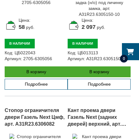
Цена:
Цена:
58
2 097
руб.
руб.
В НАЛИЧИИ
В НАЛИЧИИ
Код:
ЦБ022043
Код:
ЦБ013113
0
Артикул:
2705-6305056
Артикул:
A31R23.6305150-10
В корзину
В корзину
Подробнее
Подробнее
Стопор ограничителя
Кант проема двери
двери Газель Next Цмф,
Газель Next (задних
арт. A31R23.6306082
дверей) верхний, арт.
A31R23.6307042-10