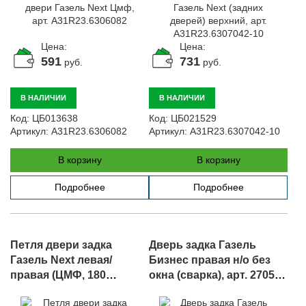
Цена:
Цена:
591
731
руб.
руб.
В НАЛИЧИИ
В НАЛИЧИИ
Код:
ЦБ013638
Код:
ЦБ021529
Артикул:
A31R23.6306082
Артикул:
A31R23.6307042-10
В корзину
В корзину
Подробнее
Подробнее
Петля двери задка
Дверь задка Газель
Газель Next левая/
Бизнес правая н/о без
правая (ЦМФ, 180
окна (сварка), арт. 2705-
градусов), арт.
6300014-11
A62R23.6306010