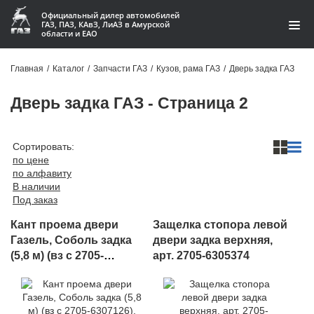
Официальный дилер автомобилей
ГАЗ, ПАЗ, КАвЗ, ЛиАЗ в Амурской
области и ЕАО
Каталог
Главная
/
Каталог
/
Запчасти ГАЗ
/
Кузов, рама ГАЗ
/
Дверь задка ГАЗ
Акции
Дверь задка ГАЗ - Страница 2
О компании
Сортировать:
Контакты
по цене
по алфавиту
В наличии
Доставка
Под заказ
Гарантии
Кант проема двери
Защелка стопора левой
Газель, Соболь задка
двери задка верхняя,
Статьи
(5,8 м) (вз с 2705-
арт. 2705-6305374
6307126), арт. 3221-
Автомобили
6307126