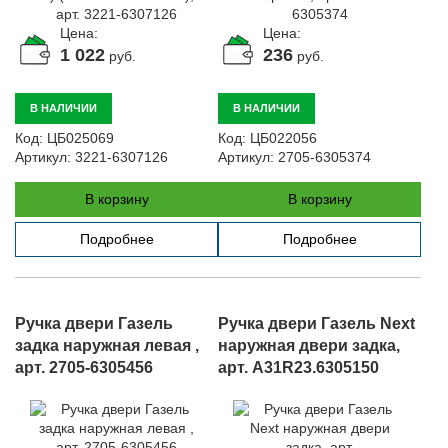
Автомобили
Цена:
Цена:
+7 (4162) 22-95-09
1 022
236
руб.
руб.
Запчасти
+7 (4162) 22-95-79
В НАЛИЧИИ
В НАЛИЧИИ
Сервисный центр
Код:
ЦБ025069
Код:
ЦБ022056
+7 (4162) 22–95–69
Артикул:
3221-6307126
Артикул:
2705-6305374
В корзину
В корзину
График работы: ПН-ПТ с 8.30 до 18.00 (+6 по МСК)
График работы сервис: ПН-СБ с 8.30 до 20.00
Подробнее
Подробнее
Ручка двери Газель
Ручка двери Газель Next
задка наружная левая ,
наружная двери задка,
арт. 2705-6305456
арт. A31R23.6305150