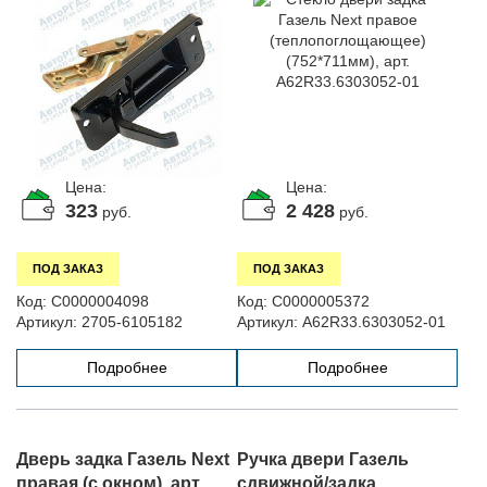
A62R33.6303052-01
Цена:
Цена:
323
2 428
руб.
руб.
ПОД ЗАКАЗ
ПОД ЗАКАЗ
Код:
С0000004098
Код:
С0000005372
Артикул:
2705-6105182
Артикул:
A62R33.6303052-01
Подробнее
Подробнее
Дверь задка Газель Next
Ручка двери Газель
правая (с окном), арт.
сдвижной/задка